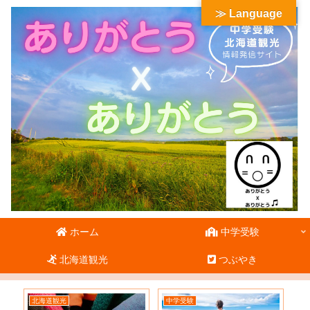
≫ Language
ホーム
中学受験
北海道観光
つぶやき
北海道観光
中学受験
北