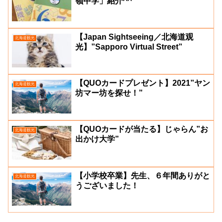
嶺中学」紹介^^
【Japan Sightseeing／北海道观
北海道観光
光】”Sapporo Virtual Street”
【QUOカードプレゼント】2021”ヤン
北海道観光
坊マー坊を探せ！”
【QUOカードが当たる】じゃらん”お
北海道観光
出かけ大学”
【小学校卒業】先生、６年間ありがと
北海道観光
うございました！