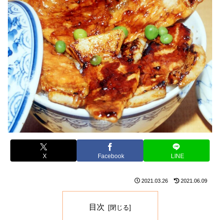
X
Facebook
LINE
2021.03.26
2021.06.09
目次