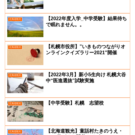
【2022年度入学_中学受験】結果待ち
北海道観光
で眠れません。。
【札幌市役所】”いきものつながりオ
北海道観光
ンラインクイズラリー2021″開催
【2022年3月】新小5生向け 札幌大谷
北海道観光
中“医進選抜”試験実施
【中学受験】札幌 志望校
北海道観光
【北海道観光】童話村たきのうえ・
北海道観光