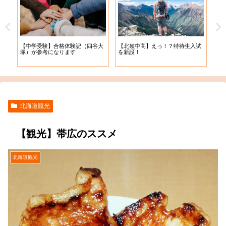
【札
【中学受験】合格体験記（四谷大
【北嶺中高】えっ！？特待生入試
入学
塚）が参考になります
を新設！
北海道観光
【観光】帯広のススメ
北海道観光