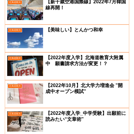
【新千歳空港国際線】2022年7月韓国
北海道観光
線再開！
【美味しい】とんかつ和幸
北海道観光
【2022年度入学】北海道教育大附属
北海道観光
中 願書請求方法が変更！？
【2022年10月】北大学力増進会 ”開
北海道観光
成中オープン模試”
【2022年度入学_中学受験】出願前に
北海道観光
読みたい“文章術”