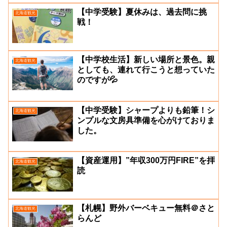
【中学受験】夏休みは、過去問に挑
北海道観光
戦！
【中学校生活】新しい場所と景色。親
北海道観光
としても、連れて行こうと想っていた
のですが💦
【中学受験】シャープよりも鉛筆！シ
北海道観光
ンプルな文房具準備を心がけておりま
した。
【資産運用】”年収300万円FIRE”を拝
北海道観光
読
【札幌】野外バーベキュー無料＠さと
北海道観光
らんど