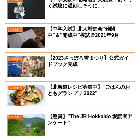
北海道観光
く試験に遅刻しそうに。。
【中学入試】北大増進会”難関
北海道観光
中”＆”開成中”模試＠2021年9月
【2023さっぽろ雪まつり】公式ガイ
北海道観光
ドブック完成
【北海道レシピ募集中】“ごはんのお
北海道観光
ともグランプリ 2022”
【懸賞】”The JR Hokkaido 愛読者ア
北海道観光
ンケート”