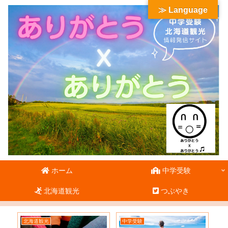
≫ Language
ホーム
中学受験
北海道観光
つぶやき
北海道観光
中学受験
北