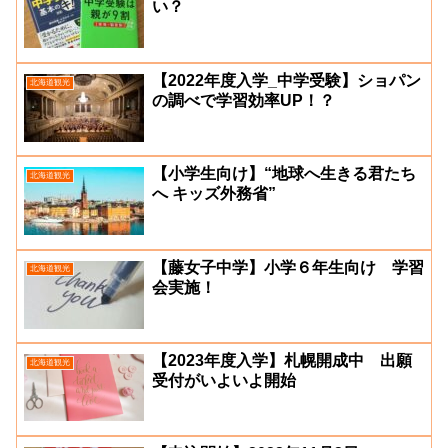
い？
【2022年度入学_中学受験】ショパン
北海道観光
の調べで学習効率UP！？
【小学生向け】“地球へ生きる君たち
北海道観光
へ キッズ外務省”
【藤女子中学】小学６年生向け 学習
北海道観光
会実施！
【2023年度入学】札幌開成中 出願
北海道観光
受付がいよいよ開始