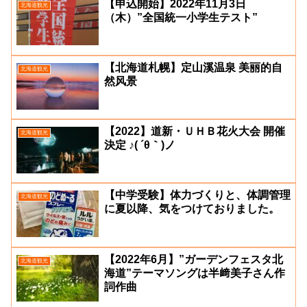
【申込開始】2022年11月3日
北海道観光
（木）”全国統一小学生テスト”
【北海道札幌】定山溪温泉 美丽的自
北海道観光
然风景
【2022】道新・ＵＨＢ花火大会 開催
北海道観光
決定 ♪( ´θ｀)ノ
【中学受験】体力づくりと、体調管理
北海道観光
に夏以降、気をつけておりました。
【2022年6月】”ガーデンフェスタ北
北海道観光
海道”テーマソングは半﨑美子さん作
詞作曲