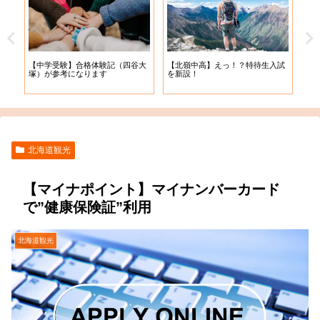
【札
【中学受験】合格体験記（四谷大
【北嶺中高】えっ！？特待生入試
入学
塚）が参考になります
を新設！
北海道観光
【マイナポイント】マイナンバーカード
で”健康保険証”利用
北海道観光