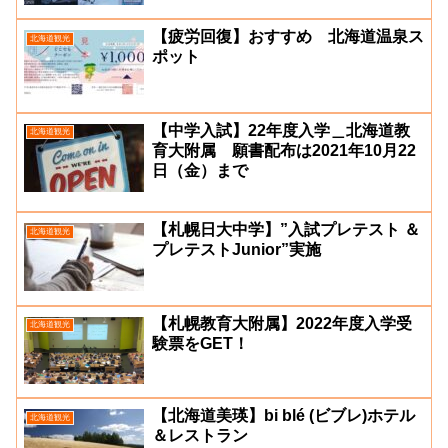
【疲労回復】おすすめ 北海道温泉ス
北海道観光
ポット
【中学入試】22年度入学＿北海道教
北海道観光
育大附属 願書配布は2021年10月22
日（金）まで
【札幌日大中学】”入試プレテスト ＆
北海道観光
プレテストJunior”実施
【札幌教育大附属】2022年度入学受
北海道観光
験票をGET！
【北海道美瑛】bi blé (ビブレ)ホテル
北海道観光
＆レストラン