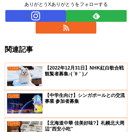
ありがとうXありがとうをフォローする
関連記事
【2022年12月31日】NHK紅白歌合戦
つぶやき
観覧者募集♪( ´θ｀)ノ
【中学生向け】シンガポールとの交流
つぶやき
事業 参加者募集
【北海道中華 佳美好味?】札幌北大周
つぶやき
辺”西安小吃”