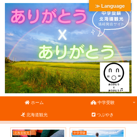
≫ Language
ホーム
中学受験
北海道観光
つぶやき
北海道観光
中学受験
北