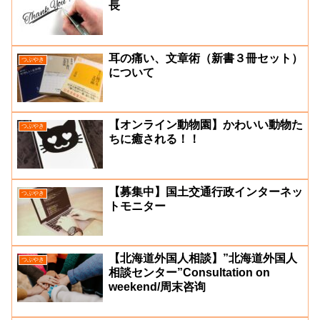
長
耳の痛い、文章術（新書３冊セット）
つぶやき
について
【オンライン動物園】かわいい動物た
つぶやき
ちに癒される！！
【募集中】国土交通行政インターネッ
つぶやき
トモニター
【北海道外国人相談】”北海道外国人
つぶやき
相談センター”Consultation on
weekend/周末咨询