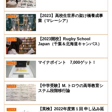
【2023】高校生世界の架け橋養成事
つぶやき
業（マレーシア）
【2023開校】Rugby School
つぶやき
Japan（千葉＆北海道キャンパス）
マイナポイント 7,000ゲット！
つぶやき
【中学受験】M. トロウの高等教育シ
つぶやき
ステム段階移行論
【英検】2022年度第１回 申し込み延
つぶやき