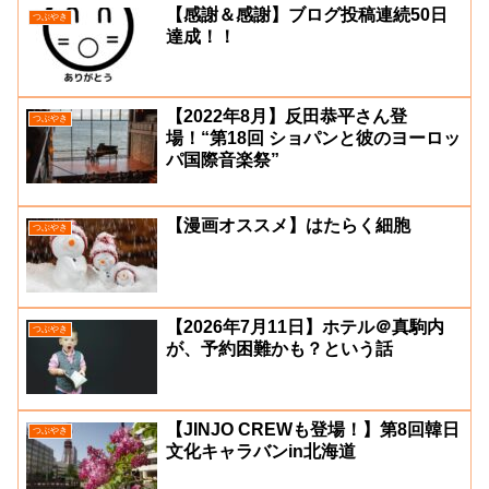
【感謝＆感謝】ブログ投稿連続50日
つぶやき
達成！！
【2022年8月】反田恭平さん登
つぶやき
場！“第18回 ショパンと彼のヨーロッ
パ国際音楽祭”
【漫画オススメ】はたらく細胞
つぶやき
【2026年7月11日】ホテル＠真駒内
つぶやき
が、予約困難かも？という話
【JINJO CREWも登場！】第8回韓日
つぶやき
文化キャラバンin北海道