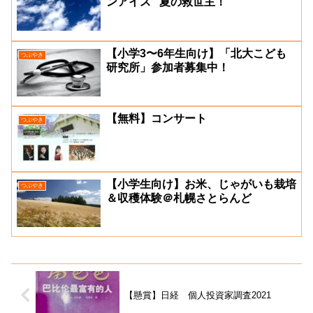
ンアイス” 夏の救世主！
【小学3〜6年生向け】「北大こども
つぶやき
研究所」参加者募集中！
【無料】コンサート
つぶやき
【小学生向け】お米、じゃがいも栽培
つぶやき
＆収穫体験＠札幌さとらんど
【懸賞】日経 個人投資家調査2021