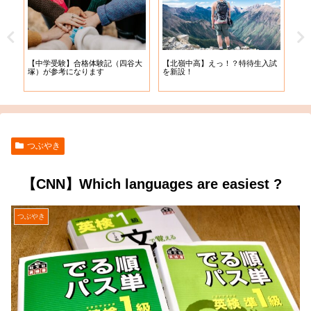
【札
【中学受験】合格体験記（四谷大
【北嶺中高】えっ！？特待生入試
入学
塚）が参考になります
を新設！
つぶやき
【CNN】Which languages are easiest ?
つぶやき