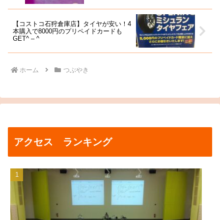
【コストコ石狩倉庫店】タイヤが安い！4
本購入で8000円のプリペイドカードも
GET^ – ^
ホーム
つぶやき
アクセス ランキング