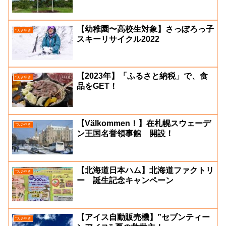
【幼稚園〜高校生対象】さっぽろっ子
つぶやき
スキーリサイクル2022
【2023年】「ふるさと納税」で、食
つぶやき
品をGET！
【Välkommen！】在札幌スウェーデ
つぶやき
ン王国名誉領事館 開設！
【北海道日本ハム】北海道ファクトリ
つぶやき
ー 誕生記念キャンペーン
【アイス自動販売機】”セブンティー
つぶやき