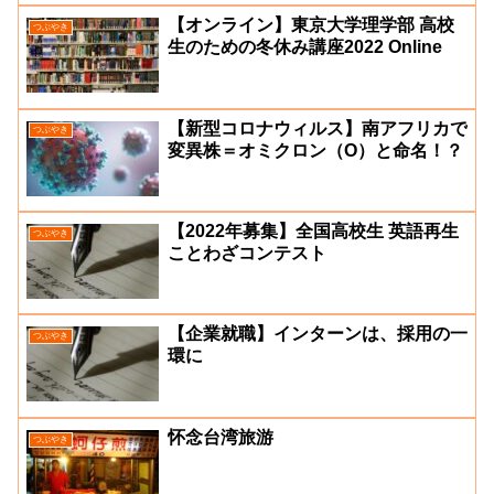
【オンライン】東京大学理学部 高校
つぶやき
生のための冬休み講座2022 Online
【新型コロナウィルス】南アフリカで
つぶやき
変異株＝オミクロン（Ο）と命名！？
【2022年募集】全国高校生 英語再生
つぶやき
ことわざコンテスト
【企業就職】インターンは、採用の一
つぶやき
環に
怀念台湾旅游
つぶやき