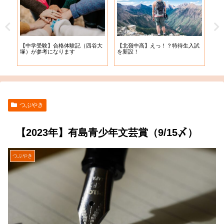
【札幌開成中学】2022年度_追加
【札
試
【2022年度入学】”北の頂”北嶺中
入学予定者決定 ♪( ´θ｀)ノ
出願
学に挑戦！！
つぶやき
【2023年】有島青少年文芸賞（9/15〆）
つぶやき