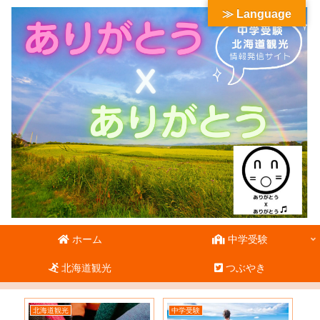
≫ Language
ホーム
中学受験
北海道観光
つぶやき
北海道観光
中学受験
北