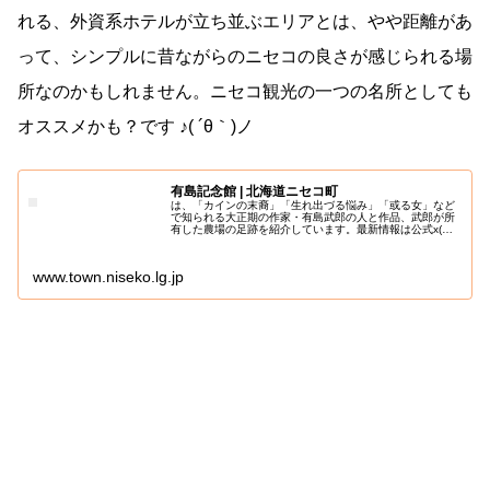
れる、外資系ホテルが立ち並ぶエリアとは、やや距離があ
って、シンプルに昔ながらのニセコの良さが感じられる場
所なのかもしれません。ニセコ観光の一つの名所としても
オススメかも？です ♪( ´θ｀)ノ
有島記念館 | 北海道ニセコ町
は、「カインの末裔」「生れ出づる悩み」「或る女」など
で知られる大正期の作家・有島武郎の人と作品、武郎が所
有した農場の足跡を紹介しています。最新情報は公式x(旧
Twitte…
www.town.niseko.lg.jp