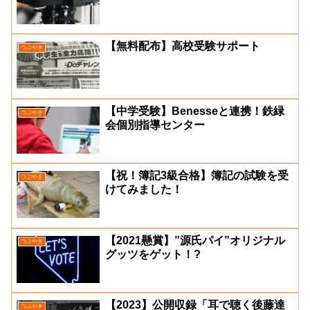
【無料配布】高校受験サポート
つぶやき
【中学受験】Benesseと連携！鉄緑
つぶやき
会個別指導センター
【祝！簿記3級合格】簿記の試験を受
つぶやき
けてみました！
【2021懸賞】”源氏パイ”オリジナル
つぶやき
グッツをゲット！?
【2023】公開収録「耳で聴く後藤達
つぶやき