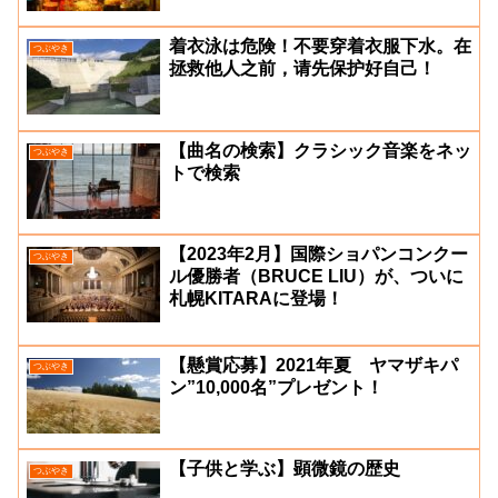
着衣泳は危険！不要穿着衣服下水。在
つぶやき
拯救他人之前，请先保护好自己！
【曲名の検索】クラシック音楽をネッ
つぶやき
トで検索
【2023年2月】国際ショパンコンクー
つぶやき
ル優勝者（BRUCE LIU）が、ついに
札幌KITARAに登場！
【懸賞応募】2021年夏 ヤマザキパ
つぶやき
ン”10,000名”プレゼント！
【子供と学ぶ】顕微鏡の歴史
つぶやき