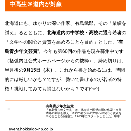
中高生＠道内が対象
北海道にも、ゆかりの深い作家、有島武郎。その「業績を
讃え」るとともに、
北海道内の中学校・高校に通う若者
の
「文学への関心と資質を高めることを目的」とした、”
有
島青少年文芸賞
”。今年も第60回の作品を現在募集中です
（括弧内は公式ホームページからの抜粋）。締め切りは、
半月後の
9月15日（木）
。これから書き始めるには、時間
的には厳しいかも？ですが、勢いで書けるのが若者の特
権！挑戦してみても損はないかも？です(^o^)
有島青少年文芸賞
「有島青少年文芸賞」は、北海道と関係の深い作家・有島
武郎の業績を讃え、道内の青少年の文学への関心と資質を
高めることを目的に、1963年にスタートしました。毎年、
数多くの中学生、高校生が応募し、過去の受賞者の中には
作家として活躍している人もい...
event.hokkaido-np.co.jp