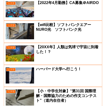
【2022年4月勤務】CA募集＠AIRDO
つぶやき
【wifi比較】ソフトバンクエアー
つぶやき
NURO光 ソフトバンク光
【20XX年】人類は気球で宇宙に到着
つぶやき
した！？
ハーバード大学へ行こう！
つぶやき
【小・中学生対象】“第31回 国際理
つぶやき
解・国際協力のための作文コンテス
ト”（道内在住者）