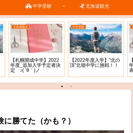
中学受験
北海道観光
北海道観光
中学受験
【札幌開成中学】2022
【2022年度入学】”北の
年度_追加入学予定者決
頂”北嶺中学に挑戦！！
定 ♪( ´θ｀)ノ
表
験に勝てた（かも？）