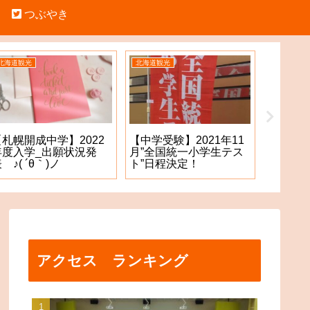
つぶやき
北海道観光
北海道観光
中学受験
【札幌開成中学】2022
【札幌
【中学受験】2021年11
年度入学_出願状況発
願手続
月”全国統一小学生テス
 ♪( ´θ｀)ノ
た！？
ト”日程決定！
アクセス ランキング