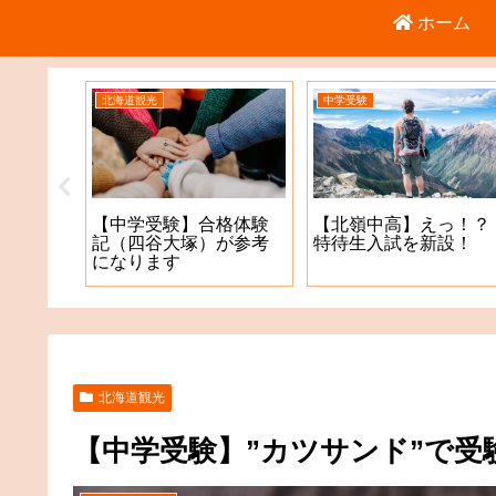
ホーム
北海道観光
中学受験
倉庫店
【中学受験】合格体験
【北嶺中高】えっ！？
記（四谷大塚）が参考
特待生入試を新設！
になります
北海道観光
【中学受験】”カツサンド”で受