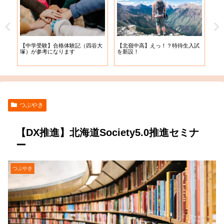
【札
【中学受験】合格体験記（四谷大
【北嶺中高】えっ！？特待生入試
入学
塚）が参考になります
を新設！
つぶやき
【DX推進】北海道Society5.0推進セミナ
ー
つぶやき