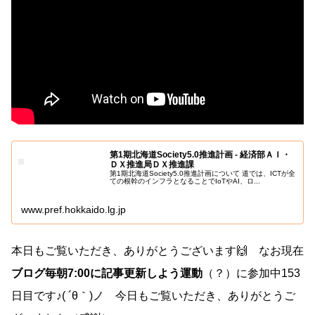
第1期北海道Society5.0推進計画 - 経済部ＡＩ・
ＤＸ推進局ＤＸ推進課
第1期北海道Society5.0推進計画について 道では、ICTが全
ての根幹のインフラとなることでIoTやAI、ロ...
www.pref.hokkaido.lg.jp
本日もご覧いただき、ありがとうございます🙌 なお現在
ブログ毎朝7:00に記事更新しよう運動
（？）に参加中153
日目です♪( ´θ｀)ノ 今日もご覧いただき、ありがとうご