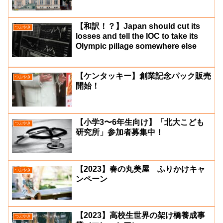
【和訳！？】Japan should cut its
つぶやき
losses and tell the IOC to take its
Olympic pillage somewhere else
【ケンタッキー】創業記念パック販売
つぶやき
開始！
【小学3〜6年生向け】「北大こども
つぶやき
研究所」参加者募集中！
【2023】春の丸美屋 ふりかけキャ
つぶやき
ンペーン
【2023】高校生世界の架け橋養成事
つぶやき