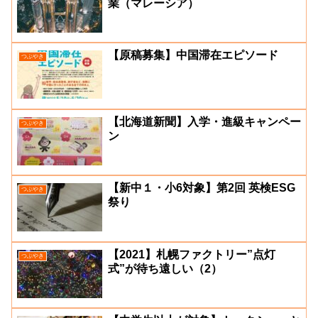
業（マレーシア）
【原稿募集】中国滞在エピソード
つぶやき
【北海道新聞】入学・進級キャンペー
つぶやき
ン
【新中１・小6対象】第2回 英検ESG
つぶやき
祭り
【2021】札幌ファクトリー”点灯
つぶやき
式”が待ち遠しい（2）