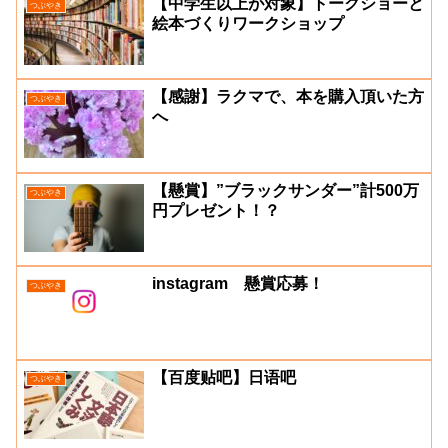
【中学生以上が対象】トークショーと
つぶやき
絵本づくりワークショップ
【感謝】ラクマで、本を購入頂いた方
つぶやき
へ
【懸賞】”ブラックサンダー”計500万
つぶやき
円プレゼント！？
instagram 懸賞応募！
つぶやき
【百度贴吧】日语吧
つぶやき