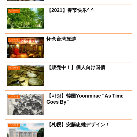
【2021】春节快乐^ ^
つぶやき
怀念台湾旅游
つぶやき
【販売中！】個人向け国債
つぶやき
【사랑】韓国Yoonmirae “As Time
つぶやき
Goes By”
【札幌】安藤忠雄デザイン！
つぶやき