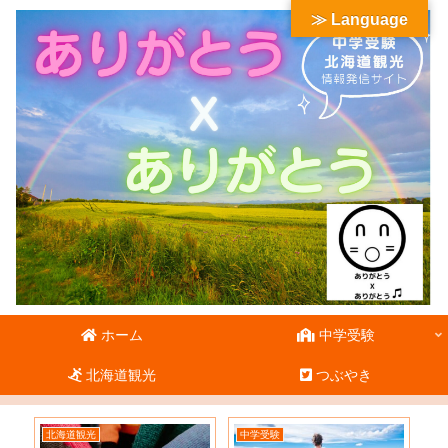
≫ Language
ホーム
中学受験
北海道観光
つぶやき
北海道観光
中学受験
北