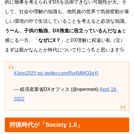
的に物事を考えられずDXを活用できない可能性が大。そ
して、社会や理解の知識も、他民族の世界で気候変動が著
しい環境の中で生活していることを考えると必須な知識。
う〜ん、子供の勉強、DX推進に役立っているんだなぁ
と
感じる一方、「
なぜにX？
」とDX理解に程遠い私（泣）
まずは親がなんとか時代について行こう💪と思います💦
#Join2025
pic.twitter.com/Rq4MMQ2qYi
— 経済産業省DXオフィス (@openmeti)
April 18,
2022
狩猟時代が「Society 1.0」