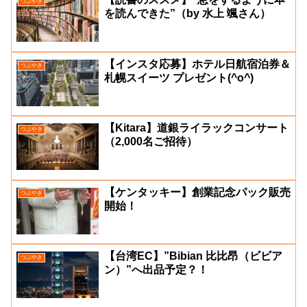
つぶやき
を読んできた”（by 水上 颯さん）
【インスタ応募】ホテル日航宿泊券＆
つぶやき
札幌スイーツ プレゼント(^o^)
【Kitara】道銀ライラックコンサート
つぶやき
（2,000名ご招待）
【ケンタッキー】創業記念パック販売
つぶやき
開始！
【台湾EC】”Bibian 比比昂（ビビア
つぶやき
ン）”へ出品予定？！