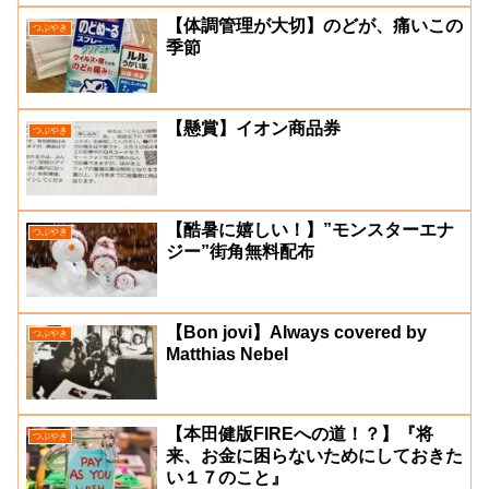
【体調管理が大切】のどが、痛いこの
つぶやき
季節
【懸賞】イオン商品券
つぶやき
【酷暑に嬉しい！】”モンスターエナ
つぶやき
ジー”街角無料配布
【Bon jovi】Always covered by
つぶやき
Matthias Nebel
【本田健版FIREへの道！？】『将
つぶやき
来、お金に困らないためにしておきた
い１７のこと』