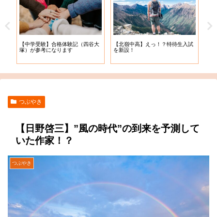
【札
【中学受験】合格体験記（四谷大
【北嶺中高】えっ！？特待生入試
入学
塚）が参考になります
を新設！
つぶやき
【日野啓三】”風の時代”の到来を予測して
いた作家！？
つぶやき