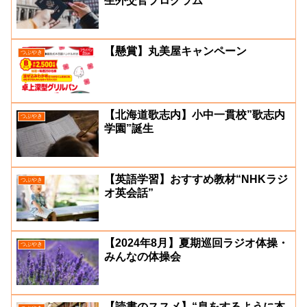
生外交官プログラム”
【懸賞】丸美屋キャンペーン
つぶやき
【北海道歌志内】小中一貫校”歌志内
つぶやき
学園”誕生
【英語学習】おすすめ教材“NHKラジ
つぶやき
オ英会話”
【2024年8月】夏期巡回ラジオ体操・
つぶやき
みんなの体操会
【読書のススメ】“息をするように本