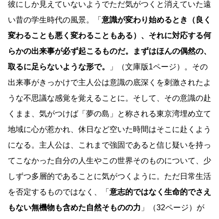
彼にしか見えていないようでただ気がつくと消えていた遠
い昔の学生時代の風景。「
意識が変わり始めるとき（良く
変わることも悪く変わることもある）、それに対応する何
らかの出来事が必ず起こるものだ。まずはほんの偶然の、
取るに足らないような形で。
」（文庫版1ページ）。その
出来事がきっかけで主人公は意識の底深くを刺激されたよ
うな不思議な感覚を覚えることに。そして、その意識の赴
くまま、気がつけば「夢の島」と称される東京湾埋め立て
地域に心が惹かれ、休日など空いた時間はそこに赴くよう
になる。主人公は、これまで強固であると信じ疑いを持っ
てこなかった自分の人生やこの世界そのものについて、少
しずつ多層的であることに気がつくように。ただ日常生活
を否定するものではなく、「
意志的ではなく生命的でさえ
もない無機物も含めた自然そものの力
」（32ページ）が