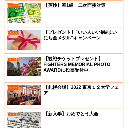
【英検】凖1級 二次面接対策
つぶやき
【プレゼント】”いい人いい街#まい
つぶやき
にち金メダル”キャンペーン
【観戦チケットプレゼント】
つぶやき
FIGHTERS MEMORIAL PHOTO
AWARDに投票受付中
【札幌会場】2022 東京１２大学フェ
つぶやき
ア
【新入学】おめでとう大会
つぶやき