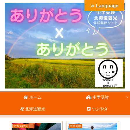
≫ Language
ホーム
中学受験
北海道観光
つぶやき
北海道観光
中学受験
北