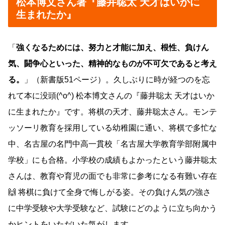
松本博文さん著『藤井聡太 天才はいかに
生まれたか』
「
強くなるためには、努力と才能に加え、根性、負けん
気、闘争心といった、精神的なものが不可欠であると考え
る。
」（新書版51ページ）。久しぶりに時が経つのを忘
れて本に没頭(^o^) 松本博文さんの『藤井聡太 天才はいか
に生まれたか』です。将棋の天才、藤井聡太さん。モンテ
ッソーリ教育を採用している幼稚園に通い、将棋で多忙な
中、名古屋の名門中高一貫校「名古屋大学教育学部附属中
学校」にも合格。小学校の成績もよかったという藤井聡太
さんは、教育や育児の面でも非常に参考になる有難い存在
🙌 将棋に負けて全身で悔しがる姿。その負けん気の強さ
に中学受験や大学受験など、試験にどのように立ち向かう
かヒントをいただいた気がします。