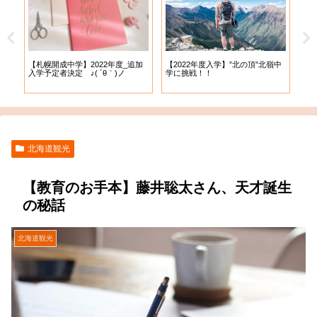
【札幌開成中学】2022年度_追加
【札
試
【2022年度入学】”北の頂”北嶺中
入学予定者決定 ♪( ´θ｀)ノ
出願
学に挑戦！！
北海道観光
【教育のお手本】藤井聡太さん、天才誕生
の秘話
北海道観光