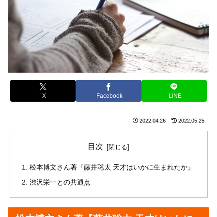
X
Facebook
LINE
2022.04.26
2022.05.25
目次
松本博文さん著『藤井聡太 天才はいかに生まれたか』
渋沢栄一との共通点