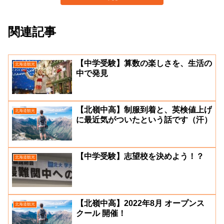
関連記事
【中学受験】算数の楽しさを、生活の
北海道観光
中で発見
【北嶺中高】制服到着と、英検値上げ
北海道観光
に最近気がついたという話です（汗）
【中学受験】志望校を決めよう！？
北海道観光
【北嶺中高】2022年8月 オープンス
北海道観光
クール 開催！