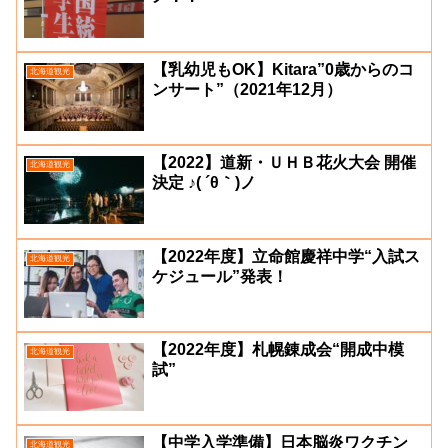
【乳幼児もOK】Kitara”0歳からのコ
北海道観光
ンサート”（2021年12月）
【2022】道新・ＵＨＢ花火大会 開催
北海道観光
決定 ♪( ´θ｀)ノ
【2022年度】立命館慶祥中学“入試ス
北海道観光
ケジュール”発表！
【2022年度】札幌錬成会“開成中模
北海道観光
試”
【中学入学準備】日本脳炎ワクチン
北海道観光