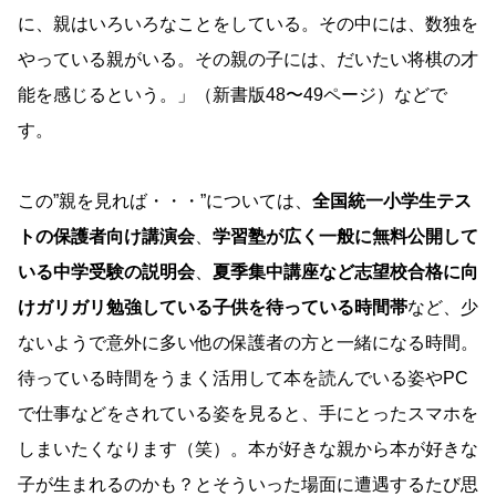
に、親はいろいろなことをしている。その中には、数独を
やっている親がいる。その親の子には、だいたい将棋の才
能を感じるという。」（新書版48〜49ページ）などで
す。
この”親を見れば・・・”については、
全国統一小学生テス
トの保護者向け講演会
、
学習塾が広く一般に無料公開して
いる中学受験の説明会
、
夏季集中講座など志望校合格に向
けガリガリ勉強している子供を待っている時間帯
など、少
ないようで意外に多い他の保護者の方と一緒になる時間。
待っている時間をうまく活用して本を読んでいる姿やPC
で仕事などをされている姿を見ると、手にとったスマホを
しまいたくなります（笑）。本が好きな親から本が好きな
子が生まれるのかも？とそういった場面に遭遇するたび思