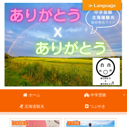
≫ Language
ホーム
中学受験
北海道観光
つぶやき
北海道観光
中学受験
北