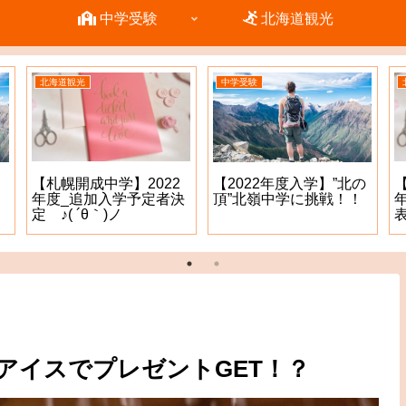
中学受験
北海道観光
北海道観光
中学受験
【札幌開成中学】2022
【2022年度入学】”北の
年度_追加入学予定者決
頂”北嶺中学に挑戦！！
定 ♪( ´θ｀)ノ
表
はアイスでプレゼントGET！？