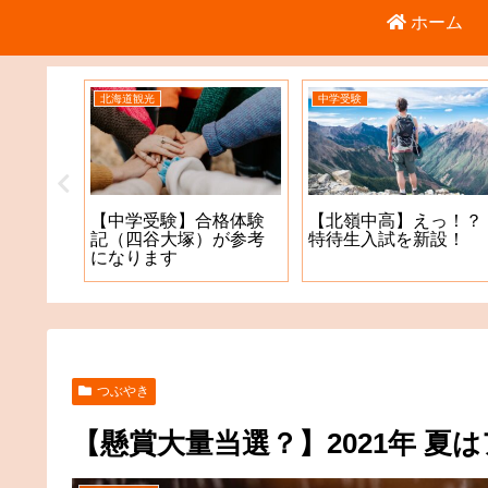
ホーム
北海道観光
中学受験
倉庫店
【中学受験】合格体験
【北嶺中高】えっ！？
記（四谷大塚）が参考
特待生入試を新設！
になります
つぶやき
【懸賞大量当選？】2021年 夏