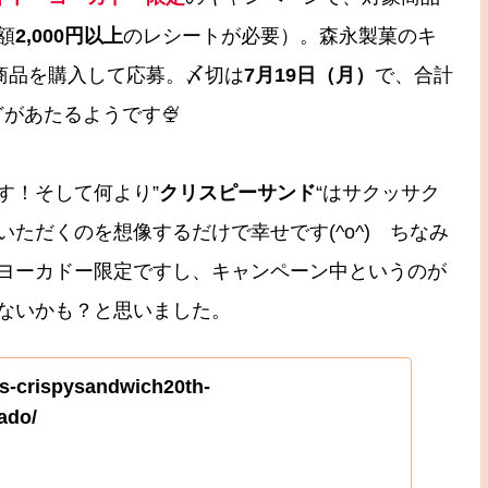
額
2,000円以上
のレシートが必要）。森永製菓のキ
商品を購入して応募。〆切は
7月19日（月）
で、合計
どがあたるようです🍨
す！そして何より”
クリスピーサンド
“はサクッサク
ただくのを想像するだけで幸せです(^o^) ちなみ
ヨーカドー限定ですし、キャンペーン中というのが
くないかも？と思いました。
zs-crispysandwich20th-
ado/