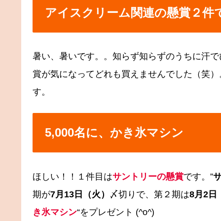
アイスクリーム関連の懸賞２件
暑い、暑いです。。知らず知らずのうちに汗で
賞が気になってどれも買えませんでした（笑）。
す。
5,000名に、かき氷マシン
ほしい！！１件目は
サントリーの懸賞
です。”
サ
期が
7月13日（火）
〆切りで、第２期は
8月2日
き氷マシン
“をプレゼント (^o^)