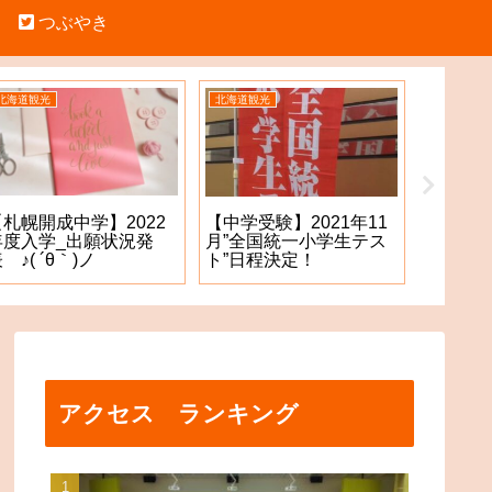
つぶやき
北海道観光
北海道観光
中学受験
【札幌開成中学】2022
【札幌
【中学受験】2021年11
年度入学_出願状況発
願手続
月”全国統一小学生テス
 ♪( ´θ｀)ノ
た！？
ト”日程決定！
アクセス ランキング