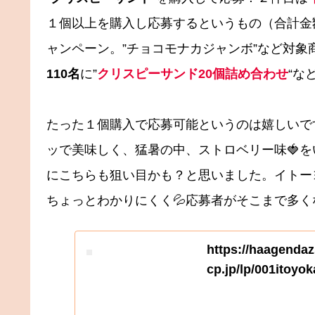
１個以上を購入し応募するというもの（合計金
ャンペーン。”チョコモナカジャンボ”など対象
110名
に”
クリスピーサンド20個詰め合わせ
“な
たった１個購入で応募可能というのは嬉しいで
ッで美味しく、猛暑の中、ストロベリー味🍓をい
にこちらも狙い目かも？と思いました。イトー
ちょっとわかりにくく💦応募者がそこまで多
https://haagenda
cp.jp/lp/001itoyok