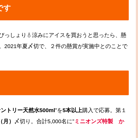
です
びっしょり💧涼みにアイスを買おうと思ったら、懸
2021年夏〆切で、２件の懸賞が実施中とのことで
ントリー天然水500ml
”を
5本以上
購入で応募。第１
（月）
〆切り。合計5,000名に”
ミニオンズ特製 か