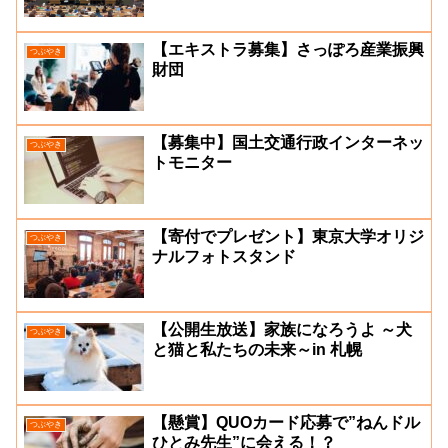
【エキストラ募集】さっぽろ産業振興
つぶやき
財団
【募集中】国土交通行政インターネッ
つぶやき
トモニター
【寄付でプレゼント】東京大学オリジ
つぶやき
ナルフォトスタンド
【公開生放送】家族になろうよ ～犬
つぶやき
と猫と私たちの未来～in 札幌
【懸賞】QUOカード応募で”ねんドル
つぶやき
ひとみ先生”に会える！？