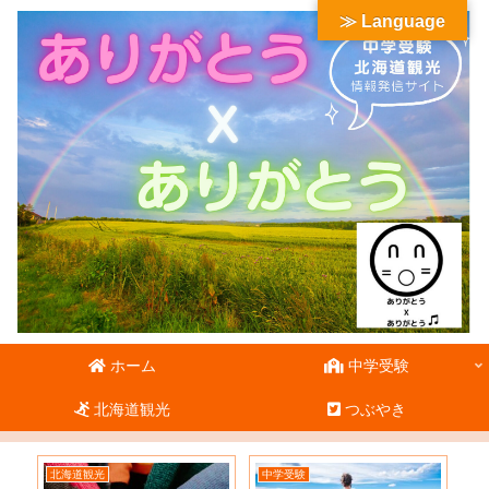
≫ Language
ホーム
中学受験
北海道観光
つぶやき
北海道観光
中学受験
北