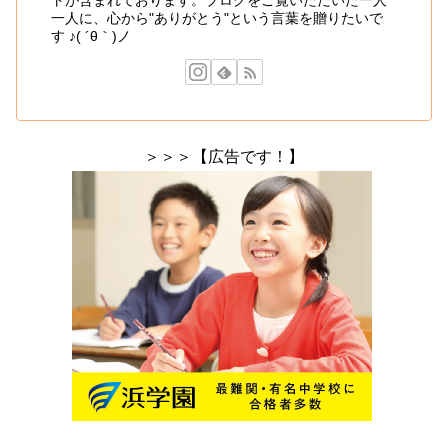
一人に、心から"ありがとう"という言葉を贈りたいで
す ♪( ´θ｀)ノ
＞＞＞【広告です！】