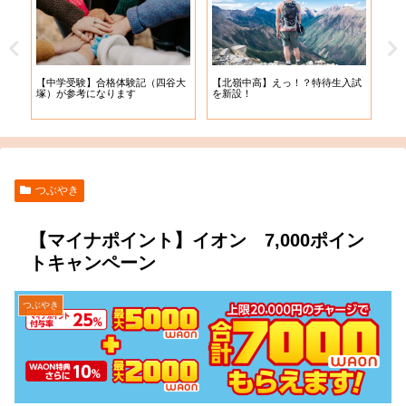
【中学受験】合格体験記（四谷大
【北嶺中高】えっ！？特待生入試
【札
塚）が参考になります
を新設！
入学
つぶやき
【マイナポイント】イオン 7,000ポイン
トキャンペーン
つぶやき