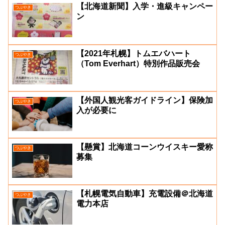
【北海道新聞】入学・進級キャンペー
つぶやき
ン
【2021年札幌】トムエバハート
つぶやき
（Tom Everhart）特別作品販売会
【外国人観光客ガイドライン】保険加
つぶやき
入が必要に
【懸賞】北海道コーンウイスキー愛称
つぶやき
募集
【札幌電気自動車】充電設備＠北海道
つぶやき
電力本店