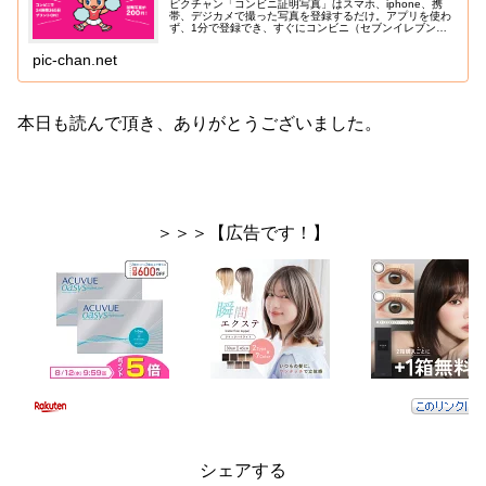
ピクチャン「コンビニ証明写真」はスマホ、iphone、携
帯、デジカメで撮った写真を登録するだけ。アプリを使わ
ず、1分で登録でき、すぐにコンビニ（セブンイレブン、
ローソン、ファミリーマート、ポプラ、ミニストップ）で
印刷できます。証明写真機、ス...
pic-chan.net
本日も読んで頂き、ありがとうございました。
＞＞＞【広告です！】
シェアする