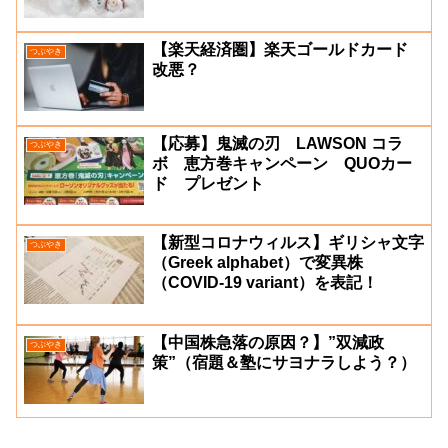
【楽天経済圏】楽天ゴールドカード
つぶやき
改悪？
【応募】鬼滅の刃 LAWSON コラ
つぶやき
ボ 恵方巻キャンペーン QUOカー
ド プレゼント
【新型コロナウィルス】ギリシャ文字
つぶやき
（Greek alphabet）で変異株
（COVID-19 variant）を表記！
【中国株急落の原因？】”双減政
つぶやき
策”（宿題＆塾にサヨナラしよう？）