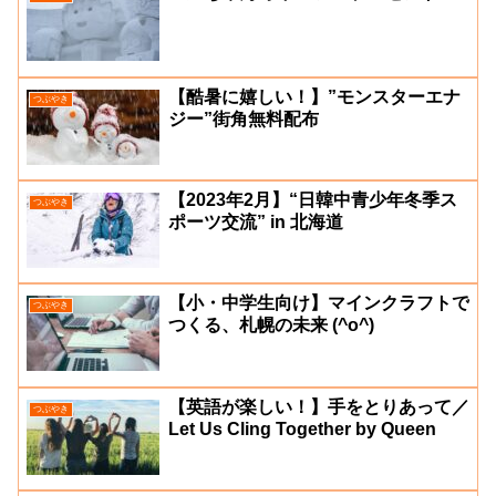
【酷暑に嬉しい！】”モンスターエナ
つぶやき
ジー”街角無料配布
【2023年2月】“日韓中青少年冬季ス
つぶやき
ポーツ交流” in 北海道
【小・中学生向け】マインクラフトで
つぶやき
つくる、札幌の未来 (^o^)
【英語が楽しい！】手をとりあって／
つぶやき
Let Us Cling Together by Queen