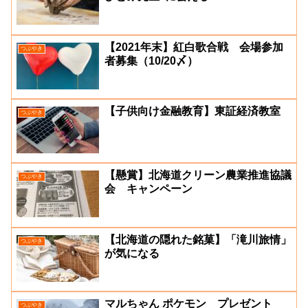
【2021年末】紅白歌合戦 会場参加
つぶやき
者募集（10/20〆）
【子供向け金融教育】東証経済教室
つぶやき
【懸賞】北海道クリーン農業推進協議
つぶやき
会 キャンペーン
【北海道の隠れた銘菓】「滝川旅情」
つぶやき
が気になる
マルちゃん ポケモン プレゼント
つぶやき