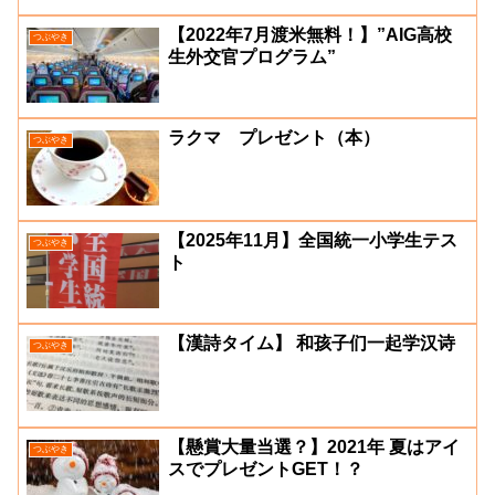
【2022年7月渡米無料！】”AIG高校
つぶやき
生外交官プログラム”
ラクマ プレゼント（本）
つぶやき
【2025年11月】全国統一小学生テス
つぶやき
ト
【漢詩タイム】 和孩子们一起学汉诗
つぶやき
【懸賞大量当選？】2021年 夏はアイ
つぶやき
スでプレゼントGET！？