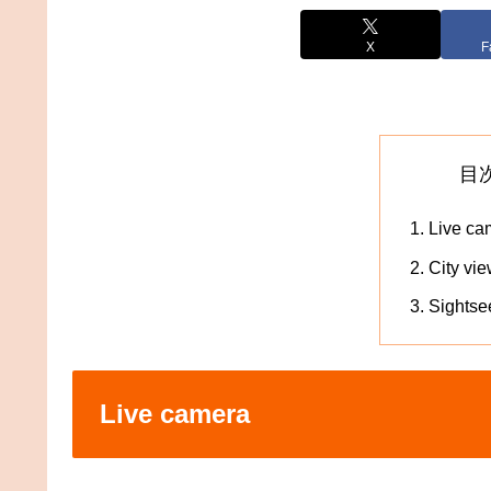
X
F
目
Live ca
City vi
Sightse
Live camera