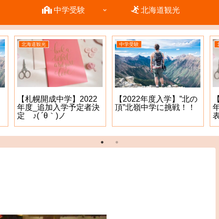
中学受験
北海道観光
北海道観光
中学受験
【札幌開成中学】2022
【2022年度入学】”北の
年度_追加入学予定者決
頂”北嶺中学に挑戦！！
定 ♪( ´θ｀)ノ
表