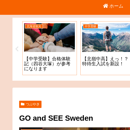
ホーム
北海道観光
中学受験
倉庫店
【中学受験】合格体験
【北嶺中高】えっ！？
記（四谷大塚）が参考
特待生入試を新設！
になります
つぶやき
GO and SEE Sweden