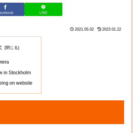
acebook
LINE
2021.05.02
2023.01.22
次
mera
ew in Stockholm
eing on website