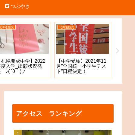
つぶやき
北海道観光
北海道観光
中学受験
【札幌開成中学】2022
【札幌
【中学受験】2021年11
年度入学_出願状況発
願手続
月”全国統一小学生テス
 ♪( ´θ｀)ノ
た！？
ト”日程決定！
アクセス ランキング