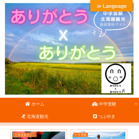
≫ Language
ホーム
中学受験
北海道観光
つぶやき
北海道観光
中学受験
北