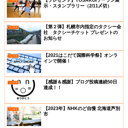
【プレゼント】YOSAKOIソーラン展
つぶやき
示・スタンプラリー（2/11〆切）
【第２弾】札幌市内指定のタクシー会
つぶやき
社 タクシーチケット プレゼントの
お知らせ
【2021はこだて国際科学祭】オンラ
つぶやき
インで開催！
【感謝＆感謝】ブログ投稿連続50日
つぶやき
達成！！
【2023年】NHKのど自慢 北海道芦別
つぶやき
市