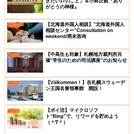
きたい17のこと」＆小林正観『あり
がとうの神様』
【北海道外国人相談】”北海道外国人
つぶやき
相談センター”Consultation on
weekend/周末咨询
【中高生も対象】札幌地方裁判所共
つぶやき
催“学生のための司法講座”のお知らせ
【Välkommen！】在札幌スウェーデ
つぶやき
ン王国名誉領事館 開設！
【ポイ活】マイクロソフ
つぶやき
ト“Bing”で、リワードを貯めよう
（＾∇＾）