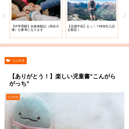
【札
【中学受験】合格体験記（四谷大
【北嶺中高】えっ！？特待生入試
入学
塚）が参考になります
を新設！
つぶやき
【ありがとう！】楽しい児童書”こんがら
がっち”
つぶやき