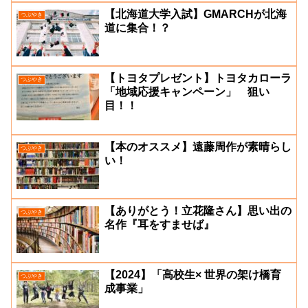
【北海道大学入試】GMARCHが北海
つぶやき
道に集合！？
【トヨタプレゼント】トヨタカローラ
つぶやき
「地域応援キャンペーン」 狙い
目！！
【本のオススメ】遠藤周作が素晴らし
つぶやき
い！
【ありがとう！立花隆さん】思い出の
つぶやき
名作『耳をすませば』
【2024】「高校生× 世界の架け橋育
つぶやき
成事業」