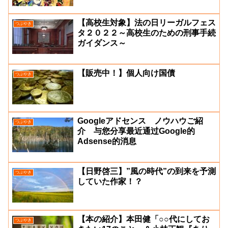
【高校生対象】法の日リーガルフェス
つぶやき
タ２０２２～高校生のための刑事手続
ガイダンス～
【販売中！】個人向け国債
つぶやき
Googleアドセンス ノウハウご紹
つぶやき
介 与您分享最近通过Google的
Adsense的消息
【日野啓三】”風の時代”の到来を予測
つぶやき
していた作家！？
【本の紹介】本田健「○○代にしてお
つぶやき