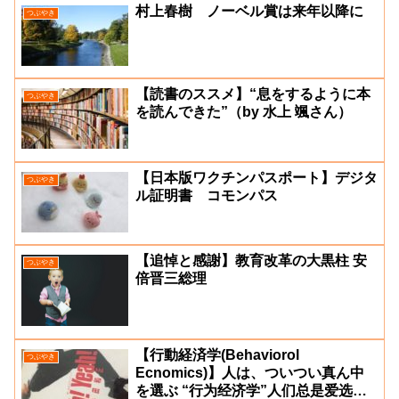
村上春樹 ノーベル賞は来年以降に
つぶやき
【読書のススメ】“息をするように本
つぶやき
を読んできた”（by 水上 颯さん）
【日本版ワクチンパスポート】デジタ
つぶやき
ル証明書 コモンパス
【追悼と感謝】教育改革の大黒柱 安
つぶやき
倍晋三総理
【行動経済学(Behaviorol
つぶやき
Ecnomics)】人は、ついつい真ん中
を選ぶ “行为经济学”人们总是爱选择