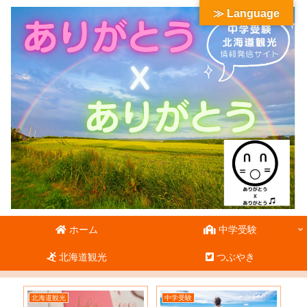
≫ Language
ホーム
中学受験
北海道観光
つぶやき
北海道観光
中学受験
北