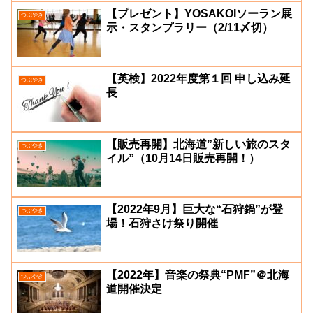
【プレゼント】YOSAKOIソーラン展
つぶやき
示・スタンプラリー（2/11〆切）
【英検】2022年度第１回 申し込み延
つぶやき
長
【販売再開】北海道”新しい旅のスタ
つぶやき
イル”（10月14日販売再開！）
【2022年9月】巨大な“石狩鍋”が登
つぶやき
場！石狩さけ祭り開催
【2022年】音楽の祭典“PMF”＠北海
つぶやき
道開催決定