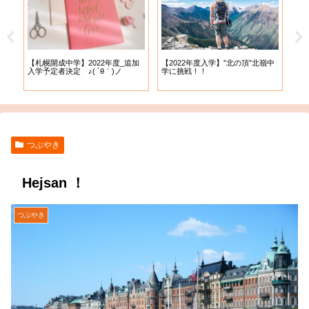
【札幌開成中学】2022年度_追加
【札
試
【2022年度入学】”北の頂”北嶺中
入学予定者決定 ♪( ´θ｀)ノ
出願
学に挑戦！！
つぶやき
Hejsan ！
つぶやき