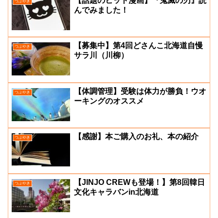
【話題のヒット漫画】『鬼滅の刃』読
つぶやき
んでみました！
【募集中】第4回どさんこ北海道自慢
つぶやき
サラ川（川柳）
【体調管理】受験は体力が勝負！ウオ
つぶやき
ーキングのオススメ
【感謝】本ご購入のお礼、本の紹介
つぶやき
【JINJO CREWも登場！】第8回韓日
つぶやき
文化キャラバンin北海道