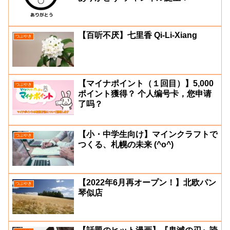
【百听不厌】七里香 Qi-Li-Xiang
つぶやき
【マイナポイント（１回目）】5,000
つぶやき
ポイント獲得？ 个人编号卡，您申请
了吗？
【小・中学生向け】マインクラフトで
つぶやき
つくる、札幌の未来 (^o^)
【2022年6月再オープン！】北欧パン
つぶやき
琴似店