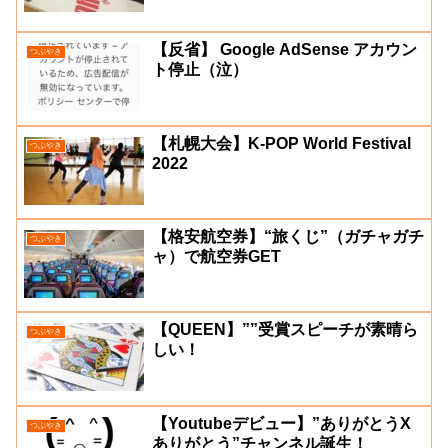
最当中的物件儿
【反省】 Google AdSense アカウン
つぶやき
ト停止（泣）
【札幌大会】K-POP World Festival
つぶやき
2022
【格安航空券】“旅くじ”（ガチャガチ
つぶやき
ャ）で航空券GET
【QUEEN】””受賞スピーチが素晴ら
つぶやき
しい！
【Youtubeデビュー】”ありがとうX
つぶやき
ありがとう”チャンネル誕生！