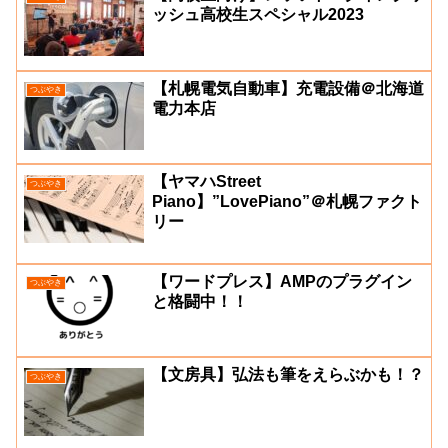
ッシュ高校生スペシャル2023
【札幌電気自動車】充電設備＠北海道
つぶやき
電力本店
【ヤマハStreet
つぶやき
Piano】”LovePiano”＠札幌ファクト
リー
【ワードプレス】AMPのプラグイン
つぶやき
と格闘中！！
【文房具】弘法も筆をえらぶかも！？
つぶやき