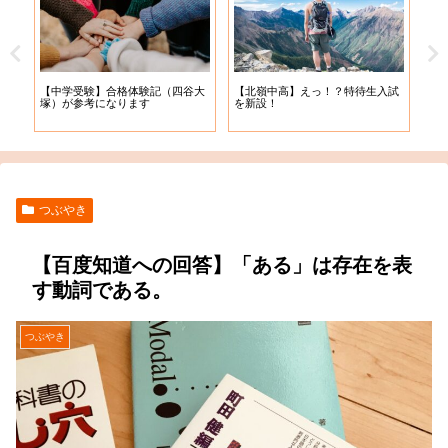
【札
【中学受験】合格体験記（四谷大
【北嶺中高】えっ！？特待生入試
入学
塚）が参考になります
を新設！
つぶやき
【百度知道への回答】「ある」は存在を表
す動詞である。
つぶやき