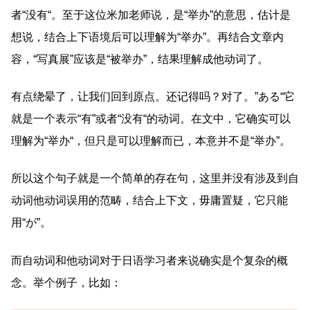
者“没有“。至于这位米加老师说，是“举办”的意思，估计是
想说，结合上下语境后可以理解为“举办”。再结合文章内
容，“写真展”应该是“被举办”，结果理解成他动词了。
有点绕晕了，让我们回到原点。还记得吗？对了。”ある“它
就是一个表示“有”或者“没有“的动词。在文中，它确实可以
理解为“举办“，但只是可以理解而已，本意并不是“举办”。
所以这个句子就是一个简单的存在句，这里并没有涉及到自
动词他动词误用的范畴，结合上下文，毋庸置疑，它只能
用“が”。
而自动词和他动词对于日语学习者来说确实是个复杂的概
念。举个例子，比如：