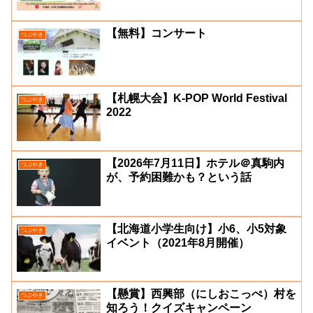
【無料】コンサート
つぶやき
【札幌大会】K-POP World Festival
つぶやき
2022
【2026年7月11日】ホテル＠真駒内
つぶやき
が、予約困難かも？という話
【北海道小学生向け】小6、小5対象
つぶやき
イベント（2021年8月開催）
【懸賞】西興部（にしおこっぺ）村を
つぶやき
知ろう！クイズキャンペーン