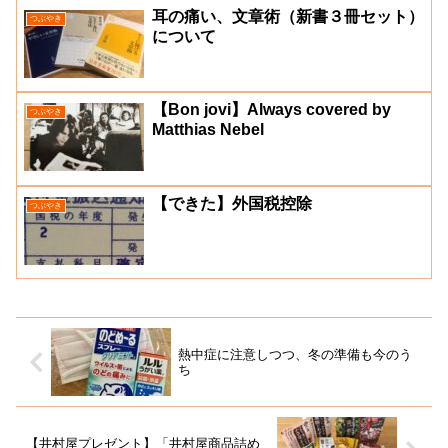
耳の痛い、文章術（新書３冊セット）
つぶやき
について
【Bon jovi】Always covered by
つぶやき
Matthias Nebel
【できた】外国税控除
つぶやき
熱中症に注意しつつ、冬の準備も今のう
ち
【井村屋プレゼント】「井村屋商品詰め