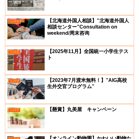
【北海道外国人相談】”北海道外国人
つぶやき
相談センター”Consultation on
weekend/周末咨询
【2025年11月】全国統一小学生テス
つぶやき
ト
【2023年7月渡米無料！】”AIG高校
つぶやき
生外交官プログラム”
【懸賞】丸美屋 キャンペーン
つぶやき
【オンライン動物園】かわいい動物た
つぶやき