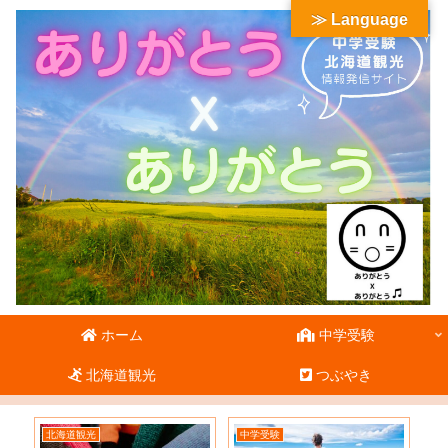
≫ Language
ホーム
中学受験
北海道観光
つぶやき
北海道観光
中学受験
北