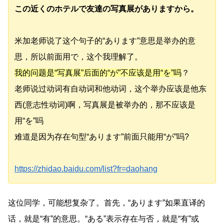
この近くのホテルで友達の写真展がありますから。
米加老师说了这个句子的“あります”意思是举办的意
思，所以前面用で，这个我理解了。
我的问题是“写真展”后面的“が”不应该是用“を”吗
？
老师说过动词有自动词和他动词，这个举办应该是他东
西(意志性动词)啊，写真展是被举办的，那不应该是
用“を”吗
难道是因为存在句型“あります”前面只能用“が”吗?
https://zhidao.baidu.com/list?fr=daohang
这位同学，可能想复杂了。首先，“あります”如果直译的
话，就是“有”的意思。“ある”表示存在与否，就是“有”或