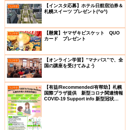
【インスタ応募】ホテル日航宿泊券＆
つぶやき
札幌スイーツ プレゼント(^o^)
【懸賞】ヤマザキビスケット QUO
つぶやき
カード プレゼント
【オンライン学習】“マナパス”で、全
つぶやき
国の講座を受けてみよう
【有益/Recommended/有帮助】札幌
つぶやき
国際プラザ提供 新型コロナ関連情報
COVID-19 Support info 新型冠状肺
炎支援咨询