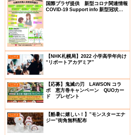
国際プラザ提供 新型コロナ関連情報
COVID-19 Support info 新型冠状肺
炎支援咨询
【NHK札幌局】2022 小学高学年向け
つぶやき
“リポートアカデミア”
【応募】鬼滅の刃 LAWSON コラ
つぶやき
ボ 恵方巻キャンペーン QUOカー
ド プレゼント
【酷暑に嬉しい！】”モンスターエナ
つぶやき
ジー”街角無料配布