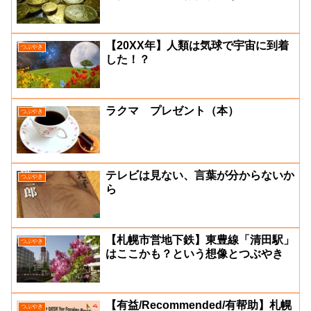
【20XX年】人類は気球で宇宙に到着
つぶやき
した！？
ラクマ プレゼント（本）
つぶやき
テレビは見ない、言葉が分からないか
つぶやき
ら
【札幌市営地下鉄】東豊線「清田駅」
つぶやき
はここかも？という想像とつぶやき
【有益/Recommended/有帮助】札幌
つぶやき