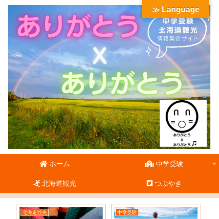
≫ Language
ホーム
中学受験
北海道観光
つぶやき
北海道観光
中学受験
北