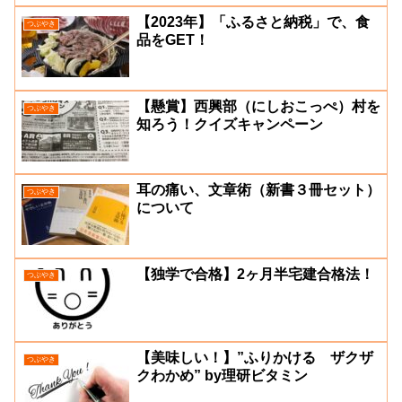
【2023年】「ふるさと納税」で、食
つぶやき
品をGET！
【懸賞】西興部（にしおこっぺ）村を
つぶやき
知ろう！クイズキャンペーン
耳の痛い、文章術（新書３冊セット）
つぶやき
について
【独学で合格】2ヶ月半宅建合格法！
つぶやき
【美味しい！】”ふりかける ザクザ
つぶやき
クわかめ” by理研ビタミン