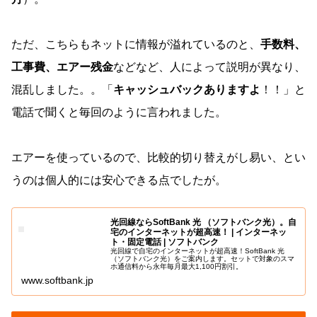
ただ、こちらもネットに情報が溢れているのと、
手数料、
工事費、エアー残金
などなど、人によって説明が異なり、
混乱しました。。「
キャッシュバックありますよ
！！」と
電話で聞くと毎回のように言われました。
エアーを使っているので、比較的切り替えがし易い、とい
うのは個人的には安心できる点でしたが。
光回線ならSoftBank 光 （ソフトバンク光）。自
宅のインターネットが超高速！ | インターネッ
ト・固定電話 | ソフトバンク
光回線で自宅のインターネットが超高速！SoftBank 光
（ソフトバンク光）をご案内します。セットで対象のスマ
ホ通信料から永年毎月最大1,100円割引。
www.softbank.jp