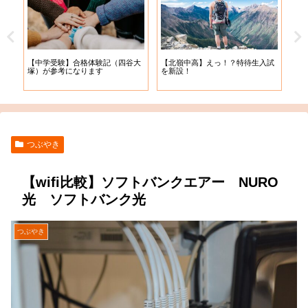
【札
【中学受験】合格体験記（四谷大
【北嶺中高】えっ！？特待生入試
入学
塚）が参考になります
を新設！
つぶやき
【wifi比較】ソフトバンクエアー NURO
光 ソフトバンク光
つぶやき