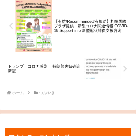
【有益/Recommended/有帮助】札幌国際
プラザ提供 新型コロナ関連情報 COVID-
19 Support info 新型冠状肺炎支援咨询
トランプ コロナ感染 特朗普夫妇确诊
新冠
ホーム
つぶやき