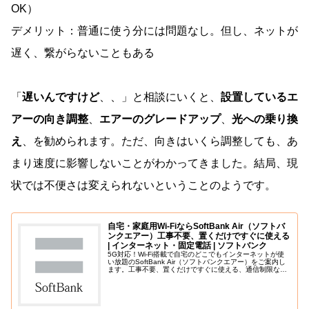
OK）
デメリット：普通に使う分には問題なし。但し、ネットが
遅く、繋がらないこともある
「
遅いんですけど
、、」と相談にいくと、
設置しているエ
アーの向き調整
、
エアーのグレードアップ
、
光への乗り換
え
、を勧められます。ただ、向きはいくら調整しても、あ
まり速度に影響しないことがわかってきました。結局、現
状では不便さは変えられないということのようです。
自宅・家庭用Wi-FiならSoftBank Air（ソフトバ
ンクエアー）工事不要、置くだけですぐに使える
| インターネット・固定電話 | ソフトバンク
5G対応！Wi-Fi搭載で自宅のどこでもインターネットが使
い放題のSoftBank Air（ソフトバンクエアー）をご案内し
ます。工事不要、置くだけですぐに使える、通信制限なし
でWi-Fiがサクサク快適。