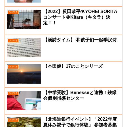
【2022】反田恭平/KYOHEI SORITA
つぶやき
コンサート＠Kitara（キタラ）決
定！！
【漢詩タイム】 和孩子们一起学汉诗
つぶやき
【本田健】17のことシリーズ
つぶやき
【中学受験】Benesseと連携！鉄緑
つぶやき
会個別指導センター
【北海道銀行イベント】「2022年度
つぶやき
夏休み親子で銀行体験」 参加者募集