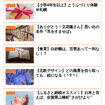
【小学4年生以上】とうふづくり体験
つぶやき
＠札幌
【ありがとう！立花隆さん】思い出の
つぶやき
名作『耳をすませば』
【食育】白砂糖は、百害あって一利な
つぶやき
し！？
【北欧デザイン】どの風景を切り取っ
つぶやき
ても、絵になる（＾∇＾）
【ふるさと納税オススメ！】お米と言
つぶやき
えば、佐賀県上峰町”さがびより”