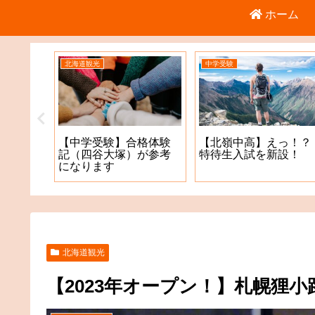
ホーム
北海道観光
中学受験
倉庫店
【中学受験】合格体験
【北嶺中高】えっ！？
記（四谷大塚）が参考
特待生入試を新設！
になります
北海道観光
【2023年オープン！】札幌狸小