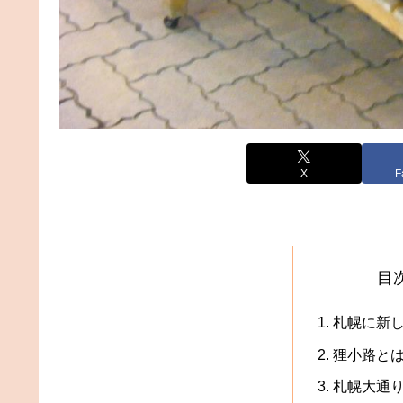
X
F
目
札幌に新
狸小路と
札幌大通り