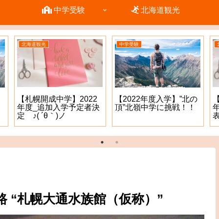
中学受験
北海道観光
北海道観光
中学受験
【札幌開成中学】2022
【2022年度入学】”北の
年度_追加入学予定者決
頂”北嶺中学に挑戦！！
定 ♪( ´θ｀)ノ
表
路 “札幌大通水族館（仮称）”