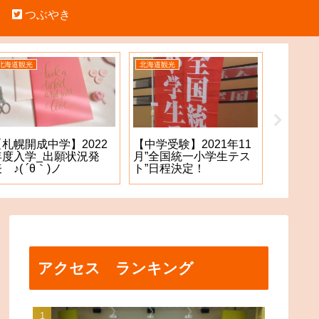
つぶやき
北海道観光
北海道観光
中学受験
【札幌開成中学】2022
【札幌
【中学受験】2021年11
年度入学_出願状況発
願手続
月”全国統一小学生テス
 ♪( ´θ｀)ノ
た！？
ト”日程決定！
アクセス ランキング