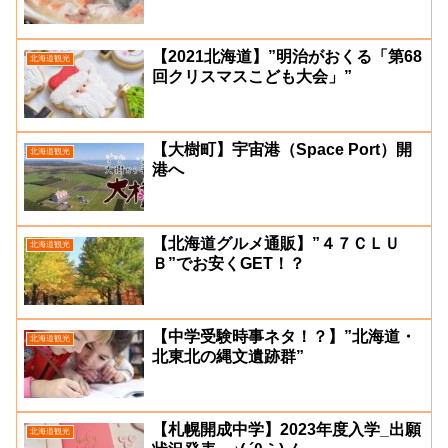
【2021北海道】”明治がおくる「第68
北海道観光
回クリスマスこども大会」”
【大樹町】宇宙港（Space Port）開
北海道観光
港へ
【北海道グルメ通販】”４７ＣＬＵ
北海道観光
Ｂ”でお安くGET！？
【中学受験時事ネタ！？】”北海道・
北海道観光
北東北の縄文遺跡群”
【札幌開成中学】2023年度入学_出願
北海道観光