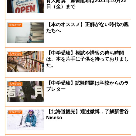
育大附属 願書配布は2021年10月22
日（金）まで
【本のオススメ】正解がない時代の親
北海道観光
たちへ
【中学受験】模試や講習の待ち時間
北海道観光
は、本を片手に子供を待っておりまし
た。
【中学受験】試験問題は学校からのラ
北海道観光
ブレター
【北海道観光】通过微博，了解新雪谷
北海道観光
Niseko