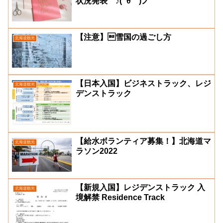
状況発表 ♪( ´θ｀)ノ
【注意】雪国の過ごし方
北海道観光
【日本入国】ビジネストラック、レジ
北海道観光
デンストラック
【給水ボランティア募集！】北海道マ
北海道観光
ラソン2022
【新規入国】レジデンストラック 入
北海道観光
境解禁 Residence Track