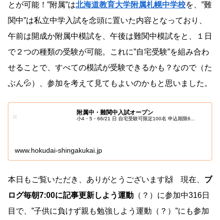
とが可能！”附属”は
北海道教育大学附属札幌中学校
を、”難
関中”は私立中学入試を念頭に置いた内容となっており、
午前は開成か附属中模試を、午後は難関中模試をと、１日
で２つの種類の受験が可能。これに”自宅受験”を組み合わ
せることで、すべての模試が受験できるかも？なので（た
ぶん💦）、参加を考えて見てもよいのかもと思いました。
附属中・難関中入試オープン
小4・5・66/21 日 自宅受験可限定100名 申込期限6...
www.hokudai-shingakukai.jp
本日もご覧いただき、ありがとうございます🙌 現在、
ブ
ログ毎朝7:00に記事更新しよう運動
（？）に参加中316日
目で、”子供に負けず親も勉強しよう運動（？）”にも参加