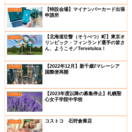
【特設会場】マイナンバーカード出張
北海道観光
申請所
【北海道壮瞥（そうべつ）町】東京オ
北海道観光
リンピック・フィンランド選手の皆さ
ん、ようこそ／Tervetuloa！
【2022年12月】新千歳⇄マレーシア
北海道観光
国際便再開
【2023年度以降の募集停止】札幌聖
北海道観光
心女子学院中学校
コストコ 石狩倉庫店
北海道観光