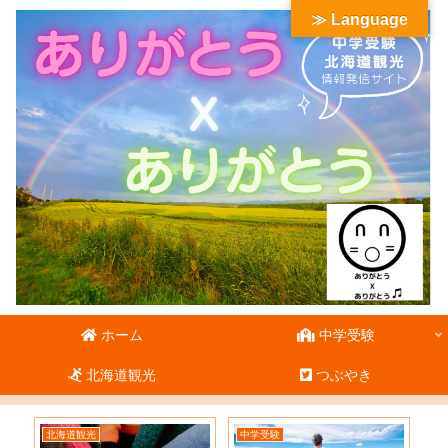
≫ Language
ホーム
中学受験
北海道観光
つぶやき
北海道観光
中学受験
北