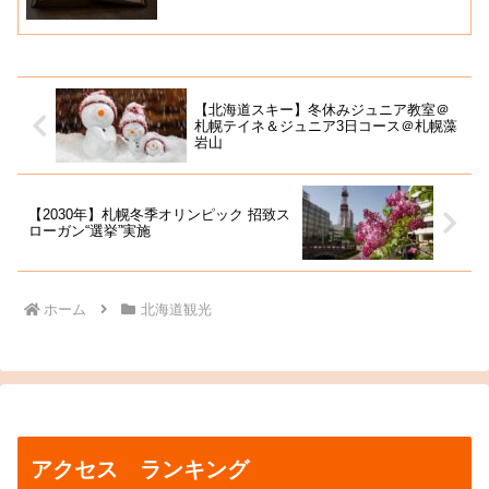
【北海道スキー】冬休みジュニア教室＠
札幌テイネ＆ジュニア3日コース＠札幌藻
岩山
【2030年】札幌冬季オリンピック 招致ス
ローガン“選挙”実施
ホーム
北海道観光
アクセス ランキング