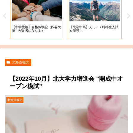
【札
【中学受験】合格体験記（四谷大
【北嶺中高】えっ！？特待生入試
入学
塚）が参考になります
を新設！
北海道観光
【2022年10月】北大学力増進会 ”開成中オ
ープン模試”
北海道観光