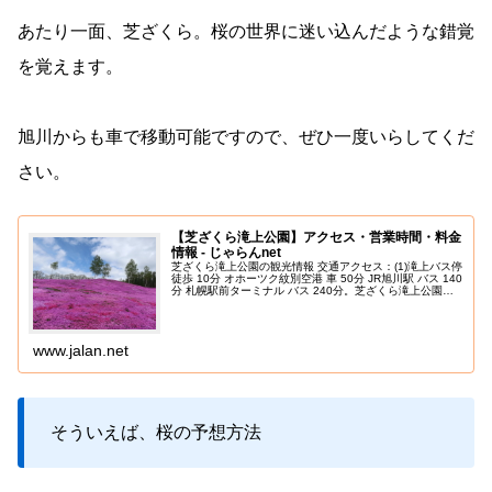
あたり一面、芝ざくら。桜の世界に迷い込んだような錯覚
を覚えます。
旭川からも車で移動可能ですので、ぜひ一度いらしてくだ
さい。
【芝ざくら滝上公園】アクセス・営業時間・料金
情報 - じゃらんnet
芝ざくら滝上公園の観光情報 交通アクセス：(1)滝上バス停
徒歩 10分 オホーツク紋別空港 車 50分 JR旭川駅 バス 140
分 札幌駅前ターミナル バス 240分。芝ざくら滝上公園周
辺情報も充実しています。北海道の観光情報ならじゃらん
www.jalan.net
そういえば、桜の予想方法