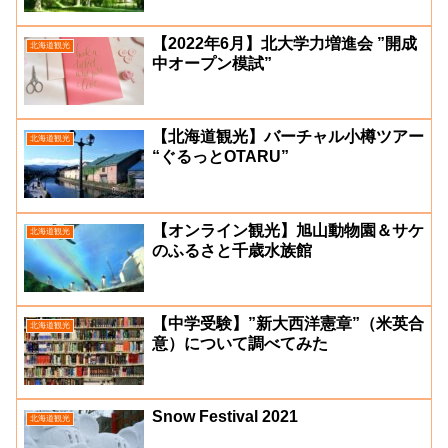
【2022年6月】北大学力増進会 ”開成
北海道観光
中オープン模試”
【北海道観光】バーチャル小樽ツアー
北海道観光
“ぐるっとOTARU”
【オンライン観光】旭山動物園＆サケ
北海道観光
のふるさと千歳水族館
【中学受験】”新大西洋憲章”（米英合
北海道観光
意）について調べてみた
Snow Festival 2021
北海道観光