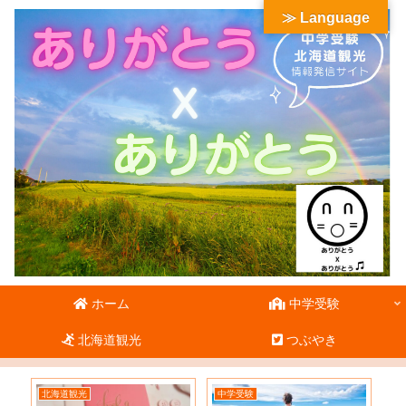
≫ Language
ホーム
中学受験
北海道観光
つぶやき
北海道観光
中学受験
北