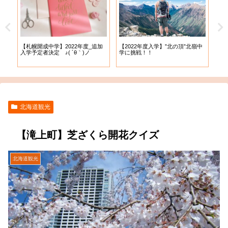
【札幌開成中学】2022年度_追加
【札
試
【2022年度入学】”北の頂”北嶺中
入学予定者決定 ♪( ´θ｀)ノ
出願
学に挑戦！！
北海道観光
【滝上町】芝ざくら開花クイズ
北海道観光