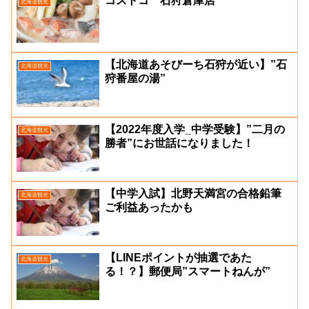
コストコ 石狩倉庫店
北海道観光
【北海道あそびーち石狩が近い】”石
北海道観光
狩番屋の湯”
【2022年度入学_中学受験】”二月の
北海道観光
勝者”にお世話になりました！
【中学入試】北野天満宮の合格鉛筆
北海道観光
ご利益あったかも
【LINEポイントが抽選であた
北海道観光
る！？】郵便局”スマートねんが”