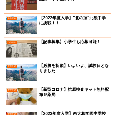
【2022年度入学】”北の頂”北嶺中学
中学受験
に挑戦！！
【記事募集】小学生も応募可能！
つぶやき
【必勝を祈願】いよいよ、試験日とな
中学受験
りました
【新型コロナ】抗原検査キット無料配
中学受験
布＠薬局
【2023年度入学】西大和学園中学校
中学受験