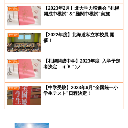
【2023年2月】北大学力増進会 “札幌
中学受験
開成中模試”＆“難関中模試”実施
【2022年度】北海道私立学校展 開
中学受験
催！
【札幌開成中学】2023年度_入学予定
中学受験
者決定 ♪( ´θ｀)ノ
【中学受験】2023年6月”全国統一小
中学受験
学生テスト”日程決定！