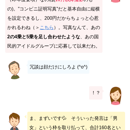
の)。”コンビニ証明写真”だと基本自由に縦横
を設定できるし、200円だからちょっと心惹
かれるわね（＞
こちら
）。写真なんて、あの
2の4乗と5乗を足し合わせたような
、あの国
民的アイドルグループに応募して以来だわ。
冗談は顔だけにしろよ (^o^)
！？
ま、まずいです💦 そういった発言は「男
女」という枠を取り払って、合計160名とい