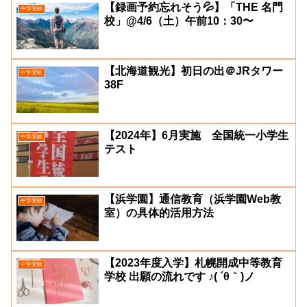
【録画予約忘れそう💦】「THE 名門
中学受験
校」@4/6（土）午前10：30〜
【北海道観光】初日の出＠JRタワー
中学受験
38F
【2024年】6月実施 全国統一小学生
中学受験
テスト
【浜学園】通信教育（浜学園Web教
中学受験
室）の具体的活用方法
【2023年度入学】札幌開成中等教育
中学受験
学校 出願の流れです ♪( ´θ｀)ノ