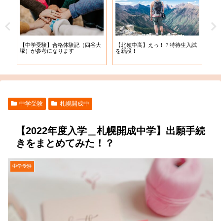
【札
【中学受験】合格体験記（四谷大
【北嶺中高】えっ！？特待生入試
入学
塚）が参考になります
を新設！
中学受験
札幌開成中
【2022年度入学＿札幌開成中学】出願手続
きをまとめてみた！？
中学受験