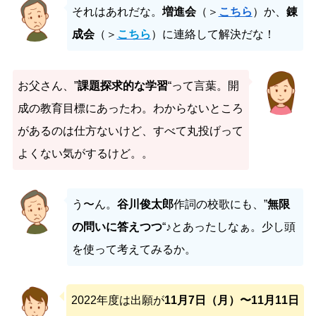
それはあれだな。
増進会
（＞
こちら
）か、
錬
成会
（＞
こちら
）に連絡して解決だな！
お父さん、”
課題探求的な学習
“って言葉。開
成の教育目標にあったわ。わからないところ
があるのは仕方ないけど、すべて丸投げって
よくない気がするけど。。
う〜ん。
谷川俊太郎
作詞の校歌にも、”
無限
の問いに答えつつ
“♪とあったしなぁ。少し頭
を使って考えてみるか。
2022年度は出願が
11月7日（月）〜11月11日