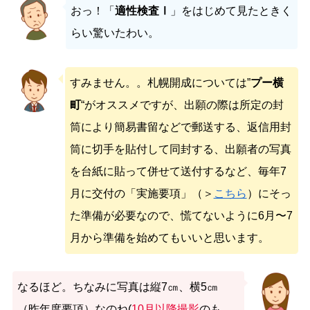
おっ！「
適性検査Ⅰ
」をはじめて見たときく
らい驚いたわい。
すみません。。札幌開成については”
プー横
町
“がオススメですが、出願の際は所定の封
筒により簡易書留などで郵送する、返信用封
筒に切手を貼付して同封する、出願者の写真
を台紙に貼って併せて送付するなど、毎年7
月に交付の「実施要項」（＞
こちら
）にそっ
た準備が必要なので、慌てないように6月〜7
月から準備を始めてもいいと思います。
なるほど。ちなみに写真は縦7㎝、横5㎝
（昨年度要項）なのね(
10月以降撮影
のも