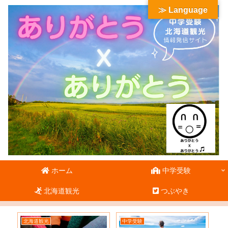
≫ Language
ホーム
中学受験
北海道観光
つぶやき
北海道観光
中学受験
北