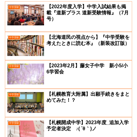
【2022年度入学】中学入試結果も掲
中学受験
載『道新プラス 道新受験情報』（7月
号）
【北海道民の視点から】『中学受験を
中学受験
考えたときに読む本』（新装改訂版）
【2023年2月】藤女子中学 新小5/小
中学受験
6学習会
【札幌教育大附属】出願手続きをまと
中学受験
めてみた！？
【札幌開成中学】2023年度_追加入学
中学受験
予定者決定 ♪( ´θ｀)ノ