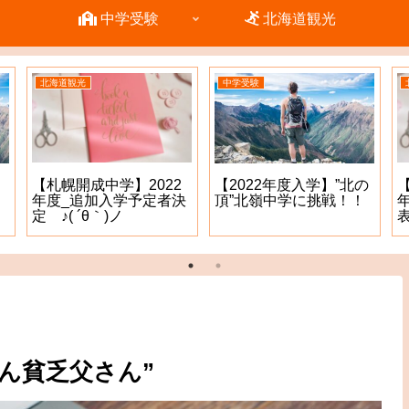
中学受験
北海道観光
北海道観光
中学受験
【札幌開成中学】2022
【2022年度入学】”北の
年度_追加入学予定者決
頂”北嶺中学に挑戦！！
定 ♪( ´θ｀)ノ
表
ん貧乏父さん”