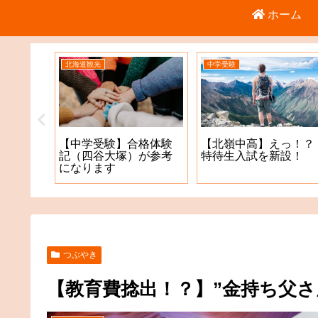
ホーム
北海道観光
中学受験
倉庫店
【中学受験】合格体験
【北嶺中高】えっ！？
記（四谷大塚）が参考
特待生入試を新設！
になります
つぶやき
【教育費捻出！？】”金持ち父さ