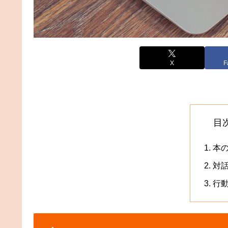
X
F
目
本
対
行