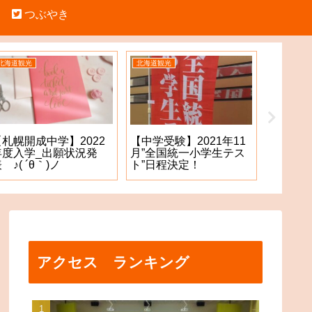
つぶやき
北海道観光
北海道観光
中学受験
【札幌開成中学】2022
【札幌
【中学受験】2021年11
年度入学_出願状況発
願手続
月”全国統一小学生テス
 ♪( ´θ｀)ノ
た！？
ト”日程決定！
アクセス ランキング