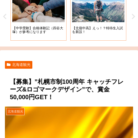
【札
【中学受験】合格体験記（四谷大
【北嶺中高】えっ！？特待生入試
入学
塚）が参考になります
を新設！
北海道観光
【募集】”札幌市制100周年 キャッチフレ
ーズ&ロゴマークデザイン”で、賞金
50,000円GET！
北海道観光