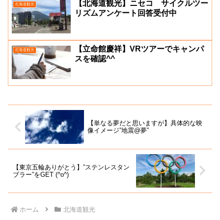
【北海道観光】ニセコ サイクルツー
北海道観光
リズムアンケート回答受付中
【立命館慶祥】VRツアーでキャンパ
北海道観光
スを確認^^
【単なる夢だと思いますが】具体的な映
像イメージ”地震@夢”
【東京五輪ありがとう】”ステンレスタン
ブラー”をGET (^o^)
ホーム
北海道観光