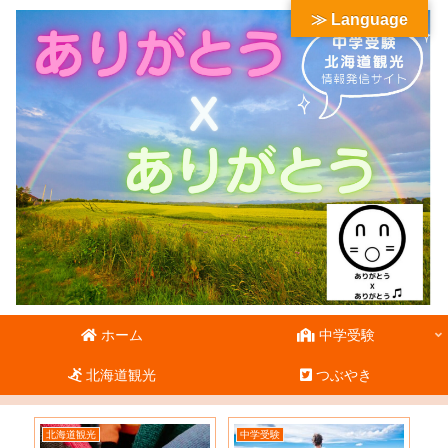
≫ Language
ホーム
中学受験
北海道観光
つぶやき
北海道観光
中学受験
北