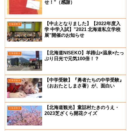
せ！”（感謝）
【中止となりました】【2022年度入
北海道観光
学 中学入試】”2021 北海道私立学校
展”開催のお知らせ
【北海道NISEKO】羊蹄山×温泉×たっ
北海道観光
ぷり日光で元気100倍！？
【中学受験】『勇者たちの中学受験』
北海道観光
（おおたとしまさ著）が、面白い
【北海道観光】童話村たきのうえ・
北海道観光
2023芝ざくら開花クイズ