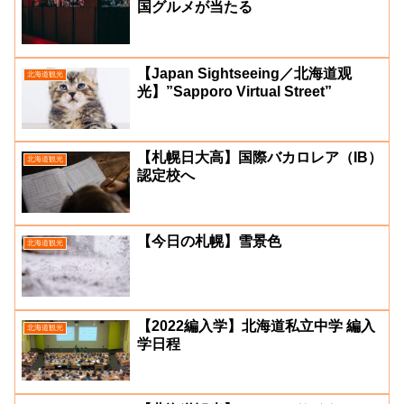
国グルメが当たる
【Japan Sightseeing／北海道观
北海道観光
光】”Sapporo Virtual Street”
【札幌日大高】国際バカロレア（IB）
北海道観光
認定校へ
【今日の札幌】雪景色
北海道観光
【2022編入学】北海道私立中学 編入
北海道観光
学日程