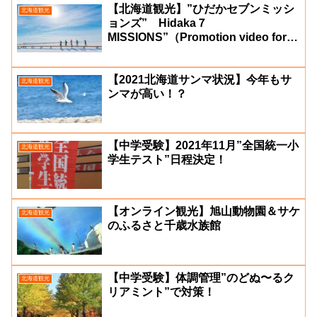
【北海道観光】”ひだかセブンミッシ
北海道観光
ョンズ” Hidaka７
MISSIONS”（Promotion video for
Hidaka area in Hokkaido）
【2021北海道サンマ状況】今年もサ
北海道観光
ンマが高い！？
【中学受験】2021年11月”全国統一小
北海道観光
学生テスト”日程決定！
【オンライン観光】旭山動物園＆サケ
北海道観光
のふるさと千歳水族館
【中学受験】体調管理”のどぬ〜るク
北海道観光
リアミント”で対策！