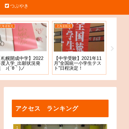
つぶやき
北海道観光
北海道観光
中学受験
【札幌開成中学】2022
【札幌
【中学受験】2021年11
年度入学_出願状況発
願手続
月”全国統一小学生テス
 ♪( ´θ｀)ノ
た！？
ト”日程決定！
アクセス ランキング