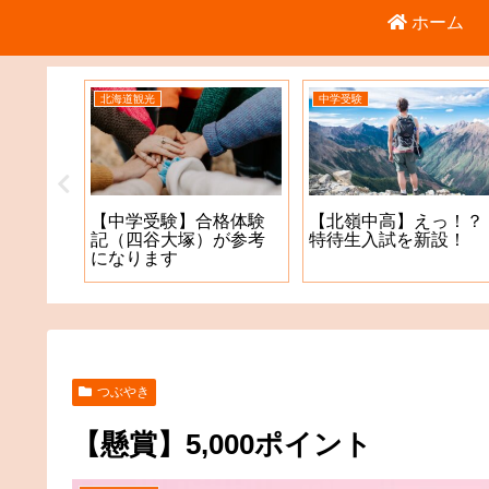
ホーム
北海道観光
中学受験
倉庫店
【中学受験】合格体験
【北嶺中高】えっ！？
記（四谷大塚）が参考
特待生入試を新設！
になります
つぶやき
【懸賞】5,000ポイント