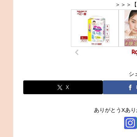
＞＞＞【
シ
X
ありがとうXあ