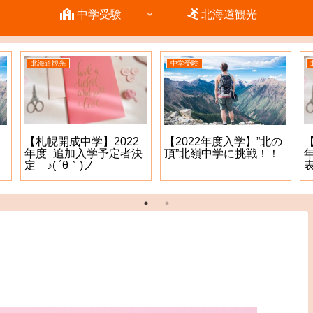
中学受験
北海道観光
北海道観光
中学受験
【札幌開成中学】2022
【2022年度入学】”北の
年度_追加入学予定者決
頂”北嶺中学に挑戦！！
定 ♪( ´θ｀)ノ
表