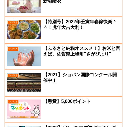
新垣结衣
【特別号】2022年壬寅年春節快楽＾
つぶやき
＾！虎年大吉大利！
【ふるさと納税オススメ！】お米と言
つぶやき
えば、佐賀県上峰町”さがびより”
【2021】ショパン国際コンクール開
つぶやき
催中！
【懸賞】5,000ポイント
つぶやき