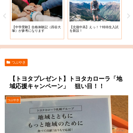
【札
【中学受験】合格体験記（四谷大
【北嶺中高】えっ！？特待生入試
入学
塚）が参考になります
を新設！
つぶやき
【トヨタプレゼント】トヨタカローラ「地
域応援キャンペーン」 狙い目！！
つぶやき