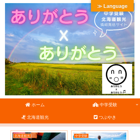
≫ Language
ホーム
中学受験
北海道観光
つぶやき
北海道観光
中学受験
北