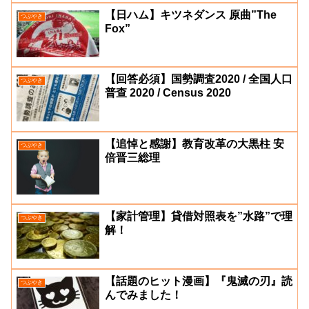
【日ハム】キツネダンス 原曲”The
つぶやき
Fox”
【回答必須】国勢調査2020 / 全国人口
つぶやき
普查 2020 / Census 2020
【追悼と感謝】教育改革の大黒柱 安
つぶやき
倍晋三総理
【家計管理】貸借対照表を”水路”で理
つぶやき
解！
【話題のヒット漫画】『鬼滅の刃』読
つぶやき
んでみました！