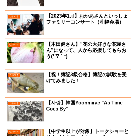
【2023年1月】おかあさんといっしょ
つぶやき
ファミリーコンサート（札幌会場）
【本田健さん】“花の大好きな花屋さ
つぶやき
ん”になって、人から応援してもらお
う(*´∇｀*)
【祝！簿記3級合格】簿記の試験を受
つぶやき
けてみました！
【사랑】韓国Yoonmirae “As Time
つぶやき
Goes By”
【中学生以上が対象】トークショーと
つぶやき