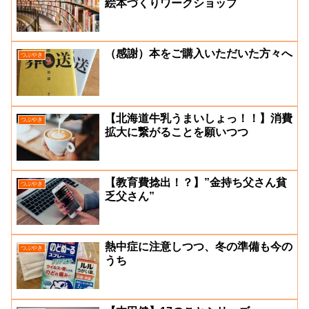
絵本づくりワークショップ
（感謝）本をご購入いただいた方々へ
つぶやき
【北海道牛乳うまいしょっ！！】消費
つぶやき
拡大に繋がることを願いつつ
【教育費捻出！？】”金持ち父さん貧
つぶやき
乏父さん”
熱中症に注意しつつ、冬の準備も今の
つぶやき
うち