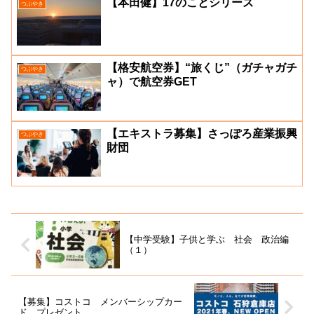
【本田健】17のことシリーズ
つぶやき
【格安航空券】“旅くじ”（ガチャガチ
つぶやき
ャ）で航空券GET
【エキストラ募集】さっぽろ産業振興
つぶやき
財団
【中学受験】子供と学ぶ 社会 政治編
（１）
【募集】コストコ メンバーシップカー
ド プレゼント