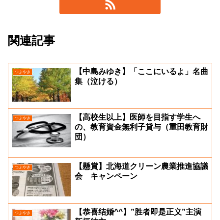
関連記事
【中島みゆき】「ここにいるよ」名曲
つぶやき
集（泣ける）
【高校生以上】医師を目指す学生へ
つぶやき
の、教育資金無利子貸与（重田教育財
団）
【懸賞】北海道クリーン農業推進協議
つぶやき
会 キャンペーン
【恭喜结婚^^】”胜者即是正义”主演
つぶやき