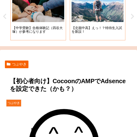
【札
【中学受験】合格体験記（四谷大
【北嶺中高】えっ！？特待生入試
入学
塚）が参考になります
を新設！
つぶやき
【初心者向け】CocoonのAMPでAdsence
を設定できた（かも？）
つぶやき