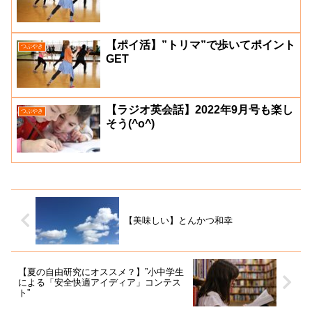
【ポイ活】”トリマ”で歩いてポイント
つぶやき
GET
【ラジオ英会話】2022年9月号も楽し
つぶやき
そう(^o^)
【美味しい】とんかつ和幸
【夏の自由研究にオススメ？】”小中学生
による「安全快適アイディア」コンテス
ト”