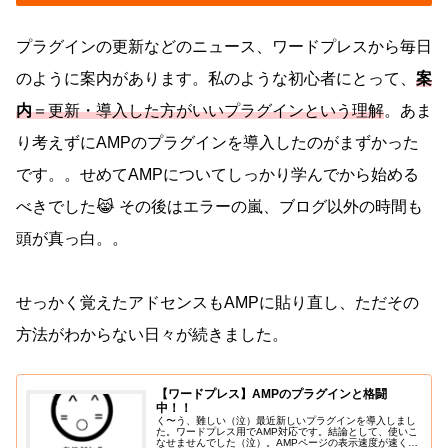
プラグインの更新などのニュース、ワードプレスから毎日
のように案内があります。私のような初心者にとって、
案
内
＝更新・導入した方がいいプラグインという理解
。あま
り考えずにAMPのプラグインを導入したのがまずかった
です。。せめてAMPについてしっかり学んでから始める
べきでした😹 その後はエラーの嵐、ブログ以外の時間も
頭が真っ白。。
せっかく覚えたアドセンスもAMPに貼り直し、ただその
方法がわからない日々が続きました。
【ワードプレス】AMPのプラグインと格闘
中！！
く〜う、難しい（泣）最近新しいプラグインを導入しまし
た。ワードプレス用でAMP対応です。結論として、使いこ
なせませんでした（泣）。AMPページの表示速度が速くな