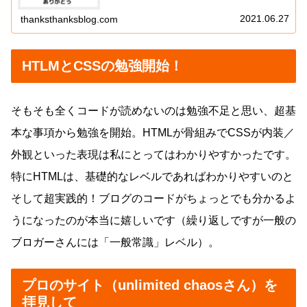
る（らしい）このAMP。ただ私のようなのんびり、ガチガ
チ文系の人間にとってはハー...
2021.06.27
thanksthanksblog.com
HTLMとCSSの勉強開始！
そもそも全くコードが読めないのは勉強不足と思い、超基
本な事項から勉強を開始。HTMLが骨組みでCSSが内装／
外観といった表現は私にとってはわかりやすかったです。
特にHTMLは、基礎的なレベルであればわかりやすいのと
そして超実践的！ブログのコードがちょっとでも分かるよ
うになったのが本当に嬉しいです（繰り返しですが一般の
ブロガーさんには「一般常識」レベル）。
プロのサイト（unlimited chaosさん）を
拝見して