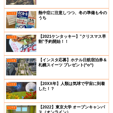
熱中症に注意しつつ、冬の準備も今の
つぶやき
うち
【2021ケンタッキー】”クリスマス早
つぶやき
割”予約開始！！
【インスタ応募】ホテル日航宿泊券＆
つぶやき
札幌スイーツ プレゼント(^o^)
【20XX年】人類は気球で宇宙に到着
つぶやき
した！？
【2022】東京大学 オープンキャンパ
つぶやき
ス（オンライン）