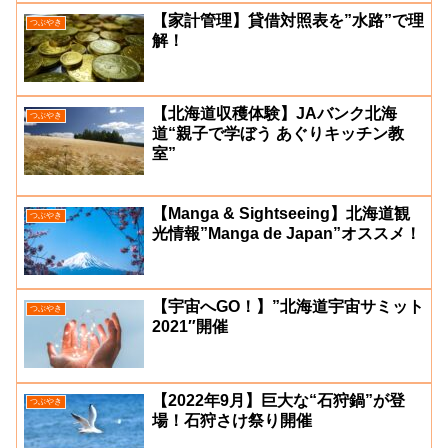
【家計管理】貸借対照表を”水路”で理
つぶやき
解！
【北海道収穫体験】JAバンク北海
つぶやき
道“親子で学ぼう あぐりキッチン教
室”
【Manga & Sightseeing】北海道観
つぶやき
光情報”Manga de Japan”オススメ！
【宇宙へGO！】”北海道宇宙サミット
つぶやき
2021″開催
【2022年9月】巨大な“石狩鍋”が登
つぶやき
場！石狩さけ祭り開催