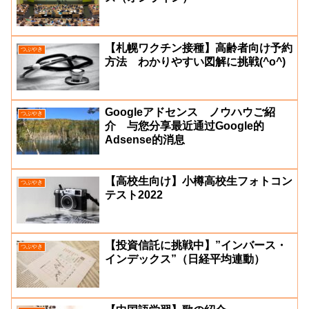
【札幌ワクチン接種】高齢者向け予約
つぶやき
方法 わかりやすい図解に挑戦(^o^)
Googleアドセンス ノウハウご紹
つぶやき
介 与您分享最近通过Google的
Adsense的消息
【高校生向け】小樽高校生フォトコン
つぶやき
テスト2022
【投資信託に挑戦中】”インバース・
つぶやき
インデックス”（日経平均連動）