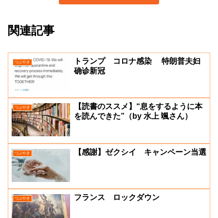
関連記事
トランプ コロナ感染 特朗普夫妇
つぶやき
确诊新冠
【読書のススメ】“息をするように本
つぶやき
を読んできた”（by 水上 颯さん）
【感謝】ゼクシイ キャンペーン当選
つぶやき
フランス ロックダウン
つぶやき