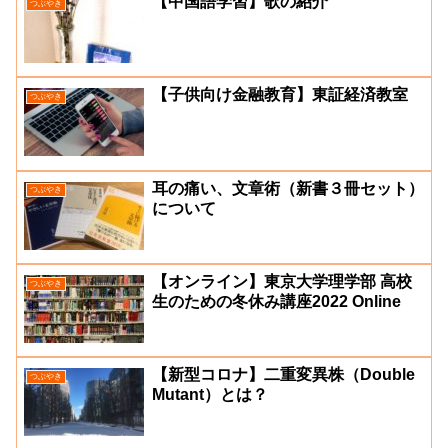
【中国語学習】歌の紹介
つぶやき
【子供向け金融教育】東証経済教室
つぶやき
耳の痛い、文章術（新書３冊セット）
つぶやき
について
【オンライン】東京大学理学部 高校
つぶやき
生のための冬休み講座2022 Online
【新型コロナ】二重変異株（Double
つぶやき
Mutant）とは？