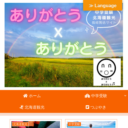
≫ Language
ホーム
中学受験
北海道観光
つぶやき
北海道観光
中学受験
北