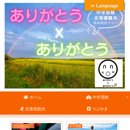
≫ Language
ホーム
中学受験
北海道観光
つぶやき
北海道観光
中学受験
北