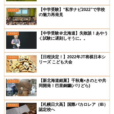
【中学受験】“私学ナビ2022”で学校
北海道観光
の魅力再発見
【中学受験＠北海道】失敗談！あやう
北海道観光
く試験に遅刻しそうに。。
【日程決定！】2022年JT将棋日本シ
北海道観光
リーズ こども大会
【新北海道銘菓】千秋庵×きのとや共
北海道観光
同開発！巴里銅鑼(パリどら)
【札幌日大高】国際バカロレア（IB）
北海道観光
認定校へ