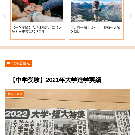
【中学受験】合格体験記（四谷大
【北嶺中高】えっ！？特待生入試
【札
塚）が参考になります
を新設！
入学
北海道観光
【中学受験】2021年大学進学実績
北海道観光