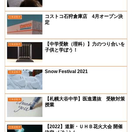
コストコ石狩倉庫店 4月オープン決
北海道観光
定
【中学受験（理科）】力のつり合いを
北海道観光
子供と学ぼう！
Snow Festival 2021
北海道観光
【札幌大谷中学】医進選抜 受験対策
北海道観光
授業
【2022】道新・ＵＨＢ花火大会 開催
北海道観光