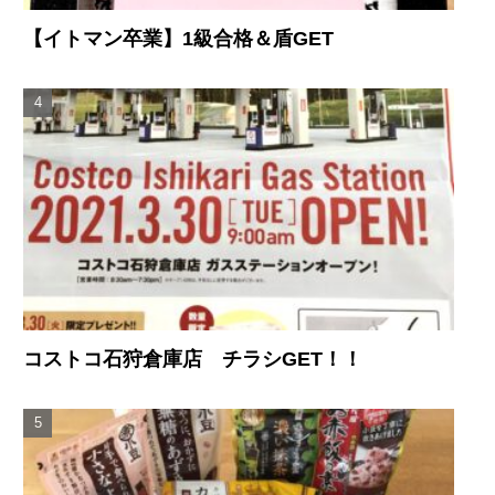
【イトマン卒業】1級合格＆盾GET
コストコ石狩倉庫店 チラシGET！！