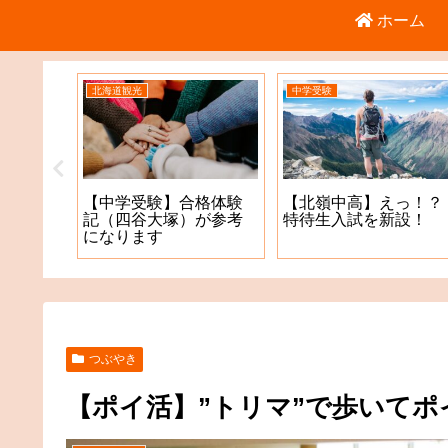
ホーム
北海道観光
中学受験
倉庫店
【中学受験】合格体験
【北嶺中高】えっ！？
記（四谷大塚）が参考
特待生入試を新設！
になります
つぶやき
【ポイ活】”トリマ”で歩いてポ