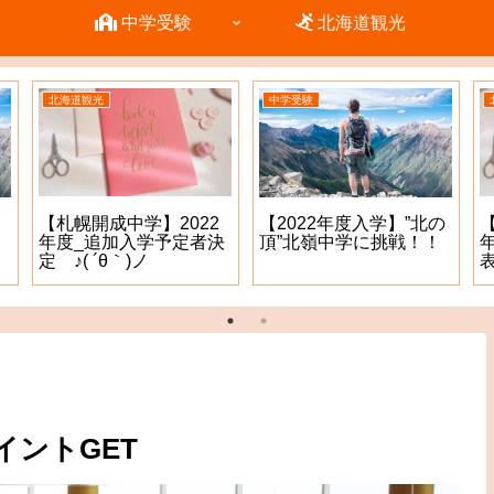
中学受験
北海道観光
北海道観光
中学受験
【札幌開成中学】2022
【2022年度入学】”北の
年度_追加入学予定者決
頂”北嶺中学に挑戦！！
定 ♪( ´θ｀)ノ
表
イントGET