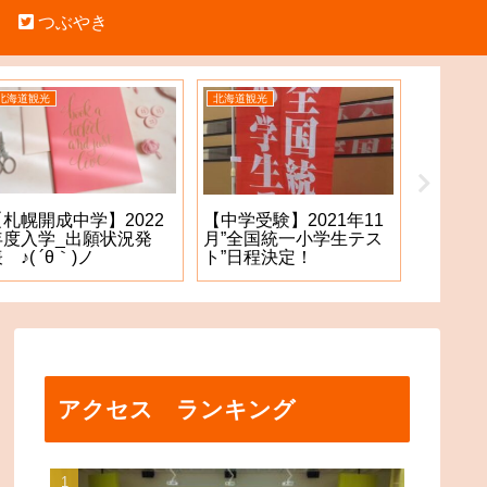
つぶやき
北海道観光
北海道観光
中学受験
【札幌開成中学】2022
【札幌
【中学受験】2021年11
年度入学_出願状況発
願手続
月”全国統一小学生テス
 ♪( ´θ｀)ノ
た！？
ト”日程決定！
アクセス ランキング