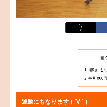
X
F
目
運動にもなり
毎月 80
運動にもなります ( ´∀｀)