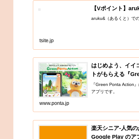
【Vポイント】ar
aruku&（あるくと）
tsite.jp
はじめよう、イイコ
トがもらえる『Green
『Green Ponta 
アプリです。
www.ponta.jp
楽天シニア-人気の
Google Play の