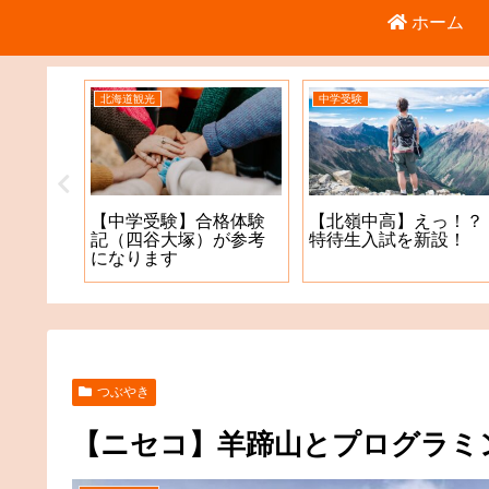
ホーム
北海道観光
中学受験
倉庫店
【中学受験】合格体験
【北嶺中高】えっ！？
記（四谷大塚）が参考
特待生入試を新設！
になります
つぶやき
【ニセコ】羊蹄山とプログラミ