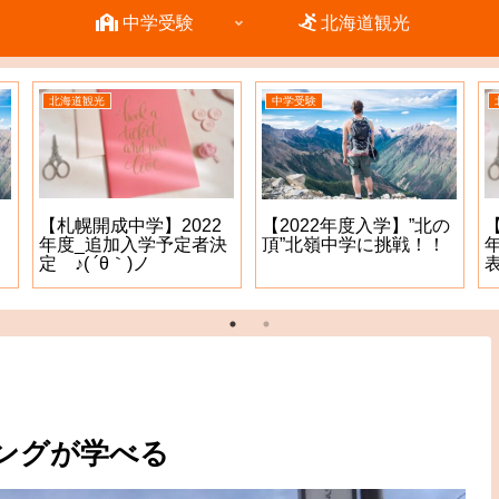
中学受験
北海道観光
北海道観光
中学受験
【札幌開成中学】2022
【2022年度入学】”北の
年度_追加入学予定者決
頂”北嶺中学に挑戦！！
定 ♪( ´θ｀)ノ
表
ングが学べる