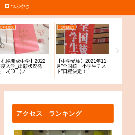
つぶやき
北海道観光
北海道観光
中学受験
【札幌開成中学】2022
【札幌
【中学受験】2021年11
年度入学_出願状況発
願手続
月”全国統一小学生テス
 ♪( ´θ｀)ノ
た！？
ト”日程決定！
アクセス ランキング