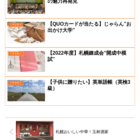
の魅力再発見
【QUOカードが当たる】じゃらん”お
北海道観光
出かけ大学”
【2022年度】札幌錬成会“開成中模
北海道観光
試”
【子供に贈りたい】英単語帳（英検3
北海道観光
級）
札幌おいしい中華！玉林酒家