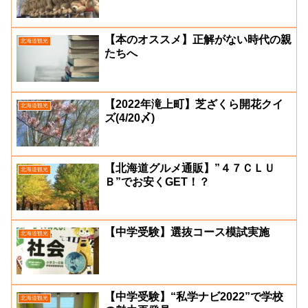
【本のオススメ】正解がない時代の親
北海道観光
たちへ
【2022年滝上町】芝ざくら開花クイ
北海道観光
ズ(4/20〆)
【北海道グルメ通販】”４７ＣＬＵ
北海道観光
Ｂ”でお安くGET！？
【中学受験】選抜コース模試実施
北海道観光
【中学受験】“私学ナビ2022”で学校
北海道観光