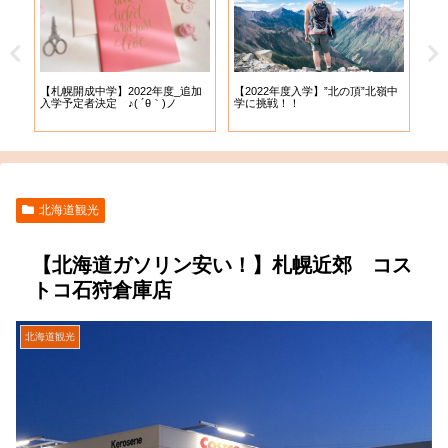
【札幌開成中学】2022年度_追加
【札
試
【2022年度入学】”北の頂”北嶺中
入学予定者決定 ♪( ´θ｀)ノ
出願
学に挑戦！！
北海道観光
【北海道ガソリン安い！】札幌近郊 コス
トコ石狩倉庫店
北海道観光