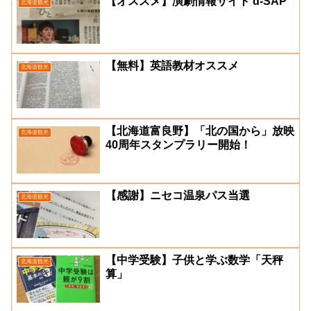
【オススメ】演劇情報サイト d-SAP
北海道観光
【無料】英語教材オススメ
北海道観光
【北海道富良野】「北の国から」放映
北海道観光
40周年スタンプラリー開始！
【感謝】ニセコ温泉パス当選
北海道観光
【中学受験】子供と学ぶ数学「天秤
北海道観光
算」