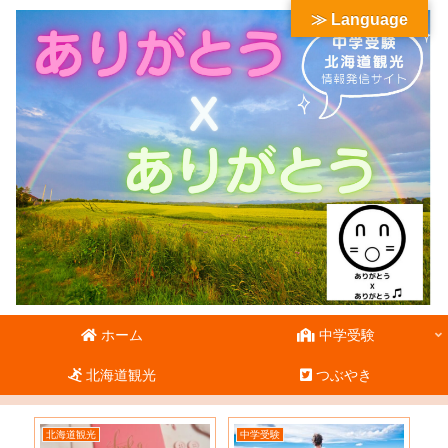
≫ Language
ホーム
中学受験
北海道観光
つぶやき
北海道観光
中学受験
北