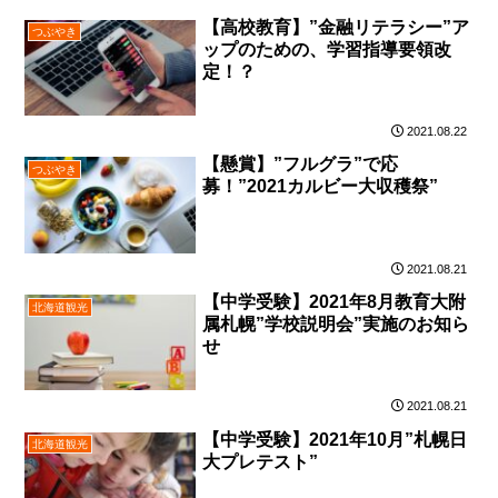
【高校教育】”金融リテラシー”ア
つぶやき
ップのための、学習指導要領改
定！？
2021.08.22
【懸賞】”フルグラ”で応
つぶやき
募！”2021カルビー大収穫祭”
2021.08.21
【中学受験】2021年8月教育大附
北海道観光
属札幌”学校説明会”実施のお知ら
せ
2021.08.21
【中学受験】2021年10月”札幌日
北海道観光
大プレテスト”