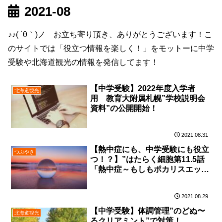
2021-08
♪♪( ´θ｀)ノ お立ち寄り頂き、ありがとうございます！こ
のサイトでは「役立つ情報を楽しく！」をモットーに中学
受験や北海道観光の情報を発信してます！
【中学受験】2022年度入学者
北海道観光
用 教育大附属札幌”学校説明会
資料”の公開開始！
2021.08.31
【熱中症にも、中学受験にも役立
つぶやき
つ！？】”はたらく細胞第11.5話
「熱中症～もしもポカリスエット
があったら～」2021″
2021.08.29
【中学受験】体調管理”のどぬ〜
北海道観光
るクリアミント”で対策！