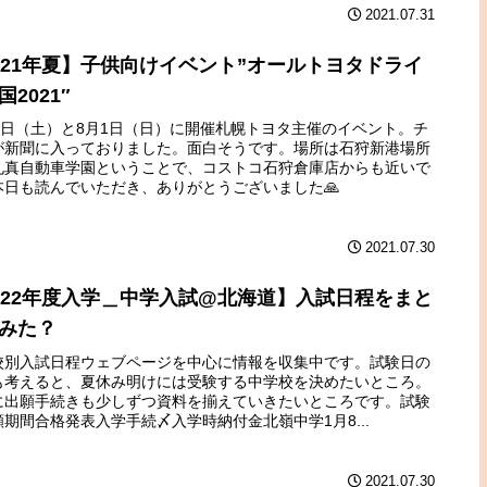
2021.07.31
021年夏】子供向けイベント”オールトヨタドライ
国2021″
31日（土）と8月1日（日）に開催札幌トヨタ主催のイベント。チ
が新聞に入っておりました。面白そうです。場所は石狩新港場所
札真自動車学園ということで、コストコ石狩倉庫店からも近いで
本日も読んでいただき、ありがとうございました🙏
2021.07.30
022年度入学＿中学入試@北海道】入試日程をまと
みた？
校別入試日程ウェブページを中心に情報を収集中です。試験日の
も考えると、夏休み明けには受験する中学校を決めたいところ。
に出願手続きも少しずつ資料を揃えていきたいところです。試験
願期間合格発表入学手続〆入学時納付金北嶺中学1月8...
2021.07.30