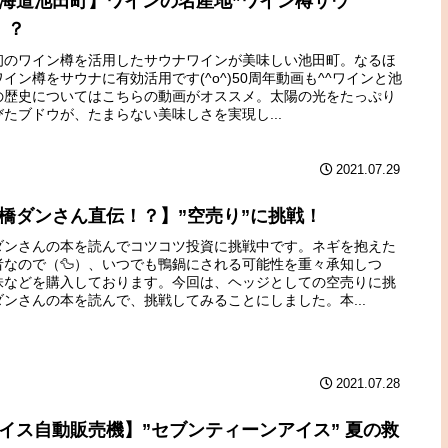
海道池田町】ワインの名産地”ワイン樽サウ
！？
初のワイン樽を活用したサウナワインが美味しい池田町。なるほ
イン樽をサウナに有効活用です(^o^)50周年動画も^^ワインと池
の歴史についてはこちらの動画がオススメ。太陽の光をたっぷり
びたブドウが、たまらない美味しさを実現し...
2021.07.29
橋ダンさん直伝！？】”空売り”に挑戦！
ダンさんの本を読んでコツコツ投資に挑戦中です。ネギを抱えた
者なので（🦆）、いつでも鴨鍋にされる可能性を重々承知しつ
株などを購入しております。今回は、ヘッジとしての空売りに挑
ダンさんの本を読んで、挑戦してみることにしました。本...
2021.07.28
イス自動販売機】”セブンティーンアイス” 夏の救