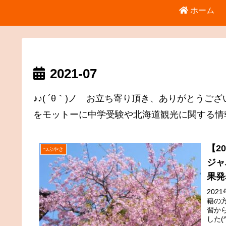
ホーム
2021-07
♪♪( ´θ｀)ノ お立ち寄り頂き、ありがとう
をモットーに中学受験や北海道観光に関する情
【2
つぶやき
ジャ
果発
202
籍の
習か
した(