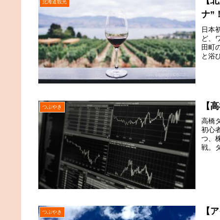
【北
北海道観光
ナ”
日本
ど、ワ
田町
と浴
【高
つぶやき
高橋
初心
つ、
戦。
【ア
つぶやき