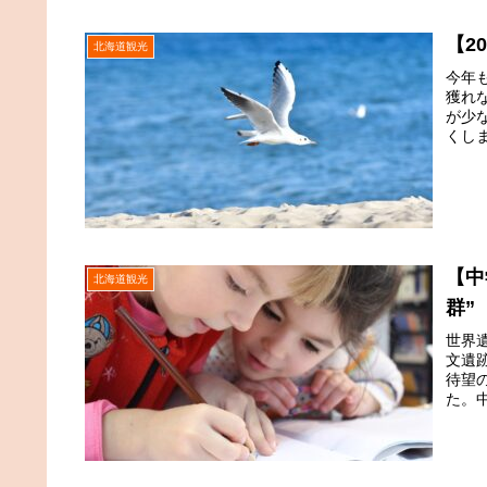
【2
北海道観光
今年
獲れ
が少
くし
【中
北海道観光
群”
世界遺
文遺
待望
た。