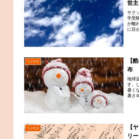
世主
サク
学受
が離
に目が
【酷
つぶやき
布
地球
す。
暑く
暑さ＠
【ヤマ
つぶやき
リー