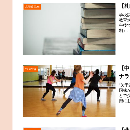
【札
北海道観光
学校
教育大
午後
制）
【中
つぶやき
ナラ
"关
国株
とで
階に