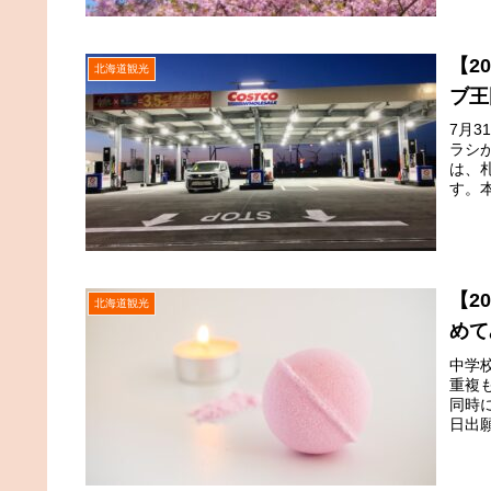
【2
北海道観光
ブ王
7月
ラシ
は、
す。
【2
北海道観光
めて
中学
重複
同時
日出