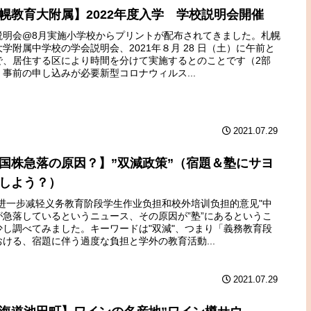
幌教育大附属】2022年度入学 学校説明会開催
説明会@8月実施小学校からプリントが配布されてきました。札幌
学附属中学校の学会説明会、2021年８月 28 日（土）に午前と
で、居住する区により時間を分けて実施するとのことです（2部
。事前の申し込みが必要新型コロナウィルス...
2021.07.29
国株急落の原因？】”双減政策”（宿題＆塾にサヨ
しよう？）
于进一步减轻义务教育阶段学生作业负担和校外培训负担的意见"中
が急落しているというニュース、その原因が”塾”にあるというこ
少し調べてみました。キーワードは"双減"、つまり「義務教育段
おける、宿題に伴う過度な負担と学外の教育活動...
2021.07.29