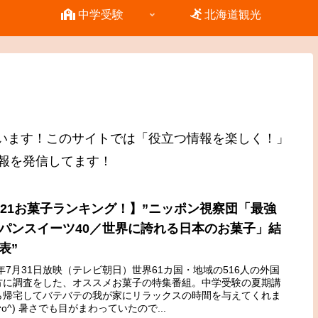
中学受験
北海道観光
ございます！このサイトでは「役立つ情報を楽しく！」
報を発信してます！
021お菓子ランキング！】”ニッポン視察団「最強
パンスイーツ40／世界に誇れる日本のお菓子」結
表”
1年7月31日放映（テレビ朝日）世界61カ国・地域の516人の外国
方に調査をした、オススメお菓子の特集番組。中学受験の夏期講
ら帰宅してバテバテの我が家にリラックスの時間を与えてくれま
^o^) 暑さでも目がまわっていたので...