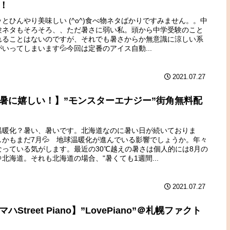
！
ッとひんやり美味しい (^o^)食べ物ネタばかりですみません。。中
験ネタもそろそろ、、ただ暑さに弱い私。頭から中学受験のこと
れることはないのですが、それでも暑さからか無意識に涼しい系
いってしまいます💦今回は定番のアイス自動...
2021.07.27
暑に嬉しい！】”モンスターエナジー”街角無料配
温暖化？暑い、暑いです。北海道なのに暑い日が続いておりま
しかもまだ7月💦 地球温暖化が進んでいる影響でしょうか。年々
なっている気がします。最近の30℃越えの暑さは個人的には8月の
北海道。それも北海道の場合、"暑くても1週間...
2021.07.27
ハStreet Piano】”LovePiano”＠札幌ファクト