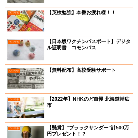
【英検勉強】本番お疲れ様！！
つぶやき
【日本版ワクチンパスポート】デジタ
つぶやき
ル証明書 コモンパス
【無料配布】高校受験サポート
つぶやき
【2022年】NHKのど自慢 北海道帯広
つぶやき
市
【懸賞】”ブラックサンダー”計500万
つぶやき
円プレゼント！？