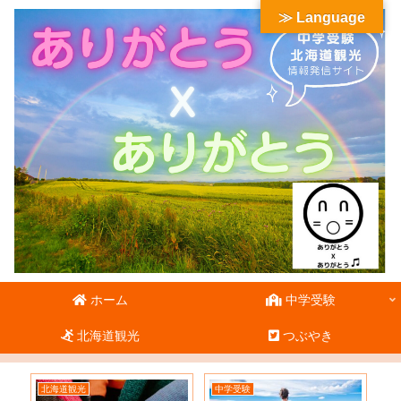
≫ Language
ホーム
中学受験
北海道観光
つぶやき
北海道観光
中学受験
北