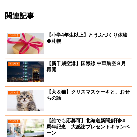
関連記事
【小学4年生以上】とうふづくり体験
つぶやき
＠札幌
【新千歳空港】国際線 中華航空８月
つぶやき
再開
【犬＆猫】クリスマスケーキと、おせ
つぶやき
ちの話
【誰でも応募可】北海道新聞創刊80
つぶやき
周年記念 大感謝プレゼントキャンペ
ーン