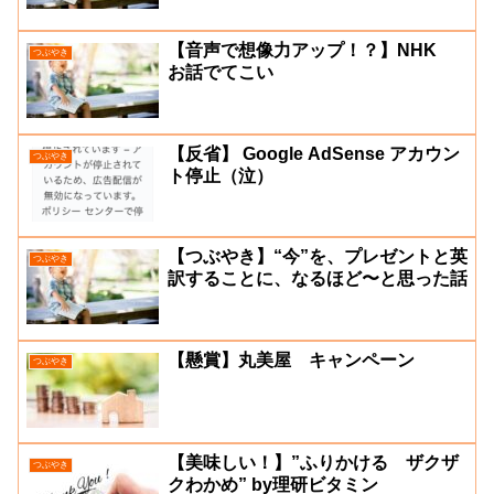
【音声で想像力アップ！？】NHK
つぶやき
お話でてこい
【反省】 Google AdSense アカウン
つぶやき
ト停止（泣）
【つぶやき】“今”を、プレゼントと英
つぶやき
訳することに、なるほど〜と思った話
【懸賞】丸美屋 キャンペーン
つぶやき
【美味しい！】”ふりかける ザクザ
つぶやき
クわかめ” by理研ビタミン