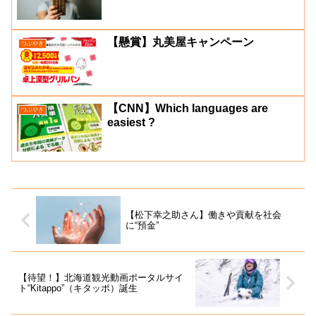
【懸賞】丸美屋キャンペーン
つぶやき
【CNN】Which languages are
つぶやき
easiest ?
【松下幸之助さん】働きや貢献を社会
に“預金”
【待望！】北海道観光動画ポータルサイ
ト“Kitappo”（キタッポ）誕生