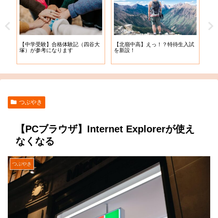
【札
【中学受験】合格体験記（四谷大
【北嶺中高】えっ！？特待生入試
入学
塚）が参考になります
を新設！
つぶやき
【PCブラウザ】Internet Explorerが使え
なくなる
つぶやき