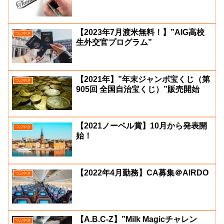
【2023年7月渡米無料！】”AIG高校
つぶやき
生外交官プログラム”
【2021年】”年末ジャンボ宝くじ（第
つぶやき
905回 全国自治宝くじ）”販売開始
【2021ノーベル賞】10月から発表開
つぶやき
始！
【2022年4月勤務】CA募集＠AIRDO
つぶやき
【A.B.C-Z】”Milk Magicチャレン
つぶやき