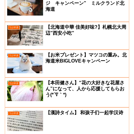
ジ キャンペーン” ミルクランド北
海道
【北海道中華 佳美好味?】札幌北大周
つぶやき
辺”西安小吃”
【お米プレゼント】マツコの重み。北
つぶやき
海道米BIGLOVEキャンペーン
【本田健さん】“花の大好きな花屋さ
つぶやき
ん”になって、人から応援してもらお
う(*´∇｀*)
【漢詩タイム】 和孩子们一起学汉诗
つぶやき