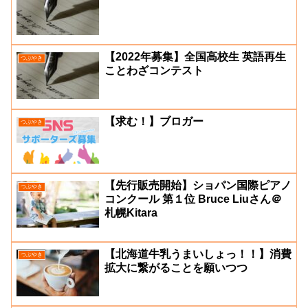
【2022年募集】全国高校生 英語再生
つぶやき
ことわざコンテスト
【求む！】ブロガー
つぶやき
【先行販売開始】ショパン国際ピアノ
つぶやき
コンクール 第１位 Bruce Liuさん＠
札幌Kitara
【北海道牛乳うまいしょっ！！】消費
つぶやき
拡大に繋がることを願いつつ