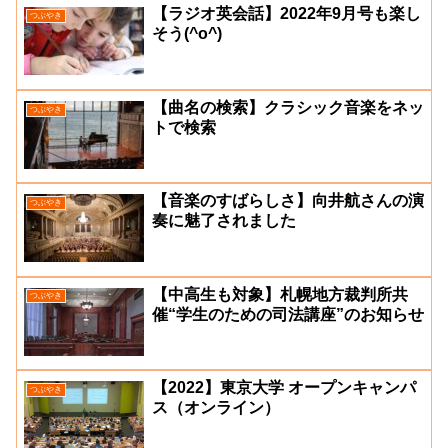
【ラジオ英会話】2022年9月号も楽し
つぶやき
そう(^o^)
【曲名の検索】クラシック音楽をネッ
つぶやき
トで検索
【音楽のすばらしさ】向井航さんの演
つぶやき
奏に魅了されました
【中高生も対象】札幌地方裁判所共
つぶやき
催“学生のための司法講座”のお知らせ
【2022】東京大学 オープンキャンパ
つぶやき
ス（オンライン）