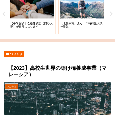
【札幌開成中学】2022年度_追加
！？特待生入試
【2022年度入学】”北の頂”北
入学予定者決定 ♪( ´θ｀)ノ
学に挑戦！！
つぶやき
【2023】高校生世界の架け橋養成事業（マ
レーシア）
つぶやき