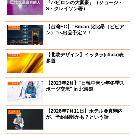
『バビロンの大富豪』（ジョージ・
S・クレイソン著）
【台湾EC】”Bibian 比比昂（ビビア
つぶやき
ン）”へ出品予定？！
【北欧デザイン】イッタラ(iittala)表
つぶやき
参道
【2023年2月】“日韓中青少年冬季ス
つぶやき
ポーツ交流” in 北海道
【2026年7月11日】ホテル＠真駒内
つぶやき
が、予約困難かも？という話