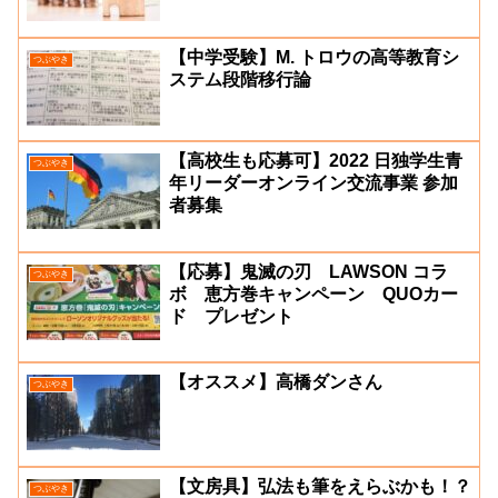
【中学受験】M. トロウの高等教育シ
つぶやき
ステム段階移行論
【高校生も応募可】2022 日独学生青
つぶやき
年リーダーオンライン交流事業 参加
者募集
【応募】鬼滅の刃 LAWSON コラ
つぶやき
ボ 恵方巻キャンペーン QUOカー
ド プレゼント
【オススメ】高橋ダンさん
つぶやき
【文房具】弘法も筆をえらぶかも！？
つぶやき