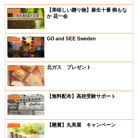
【美味しい贈り物】麻生十番 椀もな
つぶやき
か 花一会
GO and SEE Sweden
つぶやき
北ガス プレゼント
つぶやき
【無料配布】高校受験サポート
つぶやき
【懸賞】丸美屋 キャンペーン
つぶやき