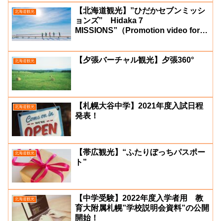
【北海道観光】”ひだかセブンミッシ
北海道観光
ョンズ” Hidaka７
MISSIONS”（Promotion video for
Hidaka area in Hokkaido）
【夕張バーチャル観光】夕張360°
北海道観光
【札幌大谷中学】2021年度入試日程
北海道観光
発表！
【帯広観光】“ふたりぼっちパスポー
北海道観光
ト”
【中学受験】2022年度入学者用 教
北海道観光
育大附属札幌”学校説明会資料”の公開
開始！