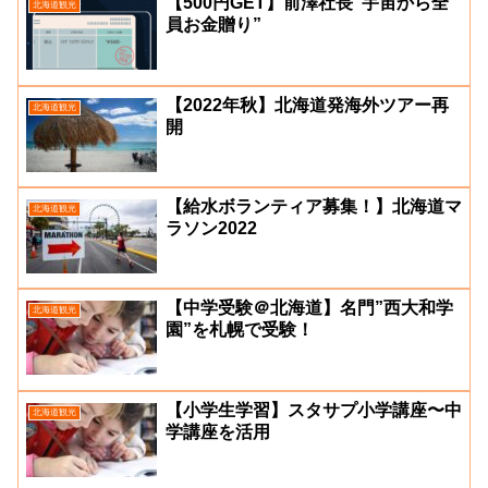
【500円GET】前澤社長”宇宙から全
北海道観光
員お金贈り”
【2022年秋】北海道発海外ツアー再
北海道観光
開
【給水ボランティア募集！】北海道マ
北海道観光
ラソン2022
【中学受験＠北海道】名門”西大和学
北海道観光
園”を札幌で受験！
【小学生学習】スタサプ小学講座〜中
北海道観光
学講座を活用