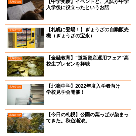
【中学受験】イベントと、入試が中学
北海道観光
入学後に役立ったというお話
【札幌に登場！】ぎょうざの自動販売
北海道観光
機（ぎょうざの宝永）
【金融教育】”道新資産運用フェア”高
北海道観光
校生プレゼンを拝聴
【北嶺中学】2022年度入学者向け
北海道観光
学校見学会開催！
【今日の札幌】公園の葉っぱが染まっ
北海道観光
てきた。秋色渐浓。