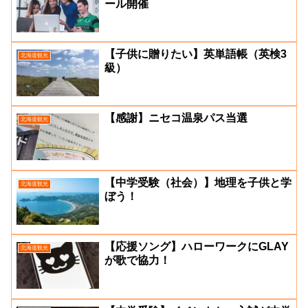
ール開催
【子供に贈りたい】英単語帳（英検3
北海道観光
級）
【感謝】ニセコ温泉パス当選
北海道観光
【中学受験（社会）】地理を子供と学
北海道観光
ぼう！
【応援ソング】ハローワークにGLAY
北海道観光
が歌で協力！