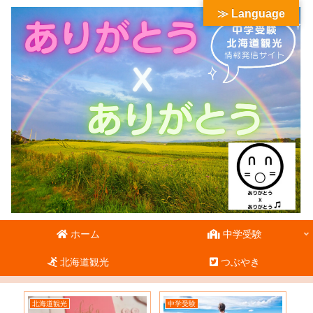
≫ Language
ホーム
中学受験
北海道観光
つぶやき
北海道観光
中学受験
北