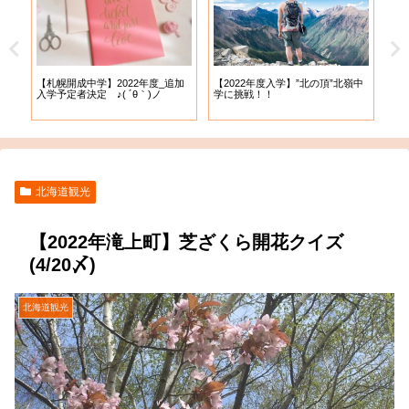
【札幌開成中学】2022年度_追加
【札
試
【2022年度入学】”北の頂”北嶺中
入学予定者決定 ♪( ´θ｀)ノ
出願
学に挑戦！！
北海道観光
【2022年滝上町】芝ざくら開花クイズ
(4/20〆)
北海道観光