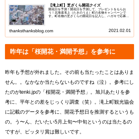
【滝上町】芝ざくら開花クイズ
開花日を予測！開花日を予測して、プレゼントをもらお
う！北海道滝上（たきのうえ）町の名物キャンペーンで
す。町名物の芝ざくらの開花日を記入し、ハガキで応募す
るというものです（4月20日〆切）。芝ざくらが綺麗滝上
町、芝ざくらが本当に綺麗です。あた...
2021.02.01
thanksthanksblog.com
昨年は「桜開花・満開予想」を参考に
昨年も予想が外れました。その前も当たったことはありま
せん。。なかなか当たらないものですね（泣）。参考にし
たのがtenki.jpの「桜開花・満開予想」。旭川あたりを参
考に、平年との差をじっくり調査（笑）。滝上町観光協会
に記載のデータを参考に、開花予想日を推測するというも
の。う〜ん、だいたい5月上旬〜中旬というのは当たるの
ですが、ピッタリ賞は難しいです。