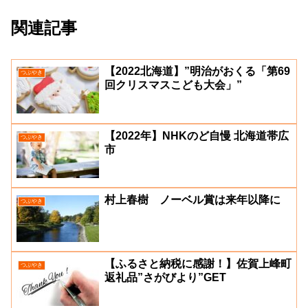
関連記事
【2022北海道】”明治がおくる「第69
つぶやき
回クリスマスこども大会」”
【2022年】NHKのど自慢 北海道帯広
つぶやき
市
村上春樹 ノーベル賞は来年以降に
つぶやき
【ふるさと納税に感謝！】佐賀上峰町
つぶやき
返礼品”さがびより”GET