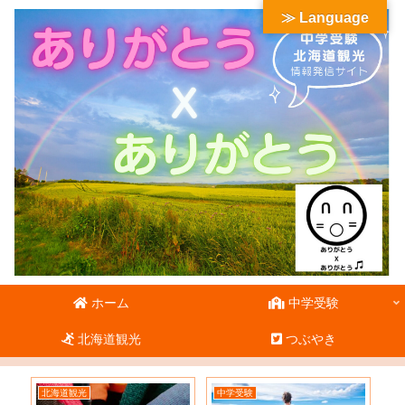
≫ Language
ホーム
中学受験
北海道観光
つぶやき
北海道観光
中学受験
北