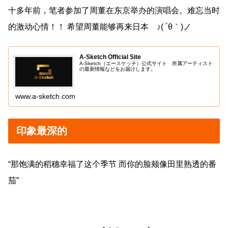
十多年前，笔者参加了周董在东京举办的演唱会。难忘当时
的激动心情！！ 希望周董能够再来日本 ♪( ´θ｀)ノ
A-Sketch Official Site
A-Sketch（エースケッチ）公式サイト 所属アーティスト
の最新情報などをお届けします。
www.a-sketch.com
印象最深的
“那饱满的稻穗幸福了这个季节 而你的脸颊像田里熟透的番
茄”