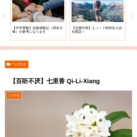
【札幌開成中学】2022年度_追加
【札
試
【2022年度入学】”北の頂”北嶺中
入学予定者決定 ♪( ´θ｀)ノ
出願
学に挑戦！！
つぶやき
【百听不厌】七里香 Qi-Li-Xiang
つぶやき