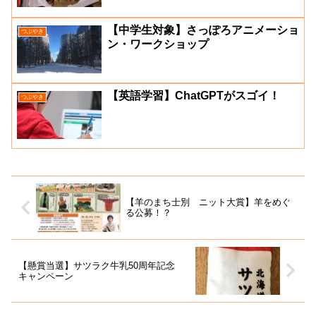
【中学生対象】さっぽろアニメーショ
つぶやき
ン・ワークショップ
【英語学習】ChatGPTがスゴイ！
つぶやき
【羊のまち士別 ニット大賞】羊をめぐ
る公募！？
【懸賞当選】サツラク牛乳50周年記念
キャンペーン