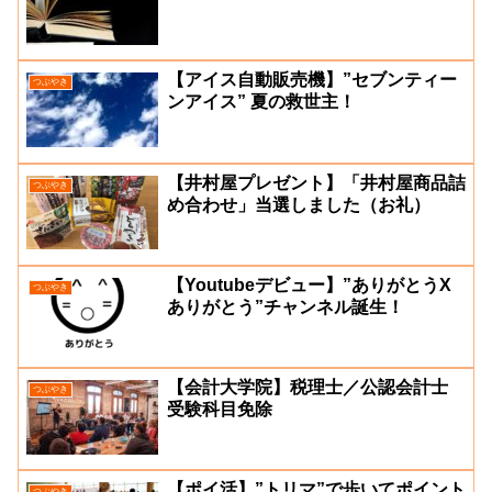
【アイス自動販売機】”セブンティー
つぶやき
ンアイス” 夏の救世主！
【井村屋プレゼント】「井村屋商品詰
つぶやき
め合わせ」当選しました（お礼）
【Youtubeデビュー】”ありがとうX
つぶやき
ありがとう”チャンネル誕生！
【会計大学院】税理士／公認会計士
つぶやき
受験科目免除
【ポイ活】”トリマ”で歩いてポイント
つぶやき