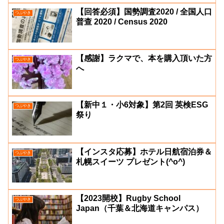
【回答必須】国勢調査2020 / 全国人口
つぶやき
普查 2020 / Census 2020
【感謝】ラクマで、本を購入頂いた方
つぶやき
へ
【新中１・小6対象】第2回 英検ESG
つぶやき
祭り
【インスタ応募】ホテル日航宿泊券＆
つぶやき
札幌スイーツ プレゼント(^o^)
【2023開校】Rugby School
つぶやき
Japan（千葉＆北海道キャンパス）