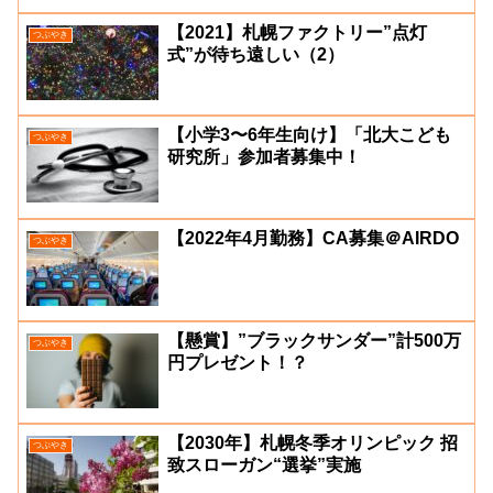
【2021】札幌ファクトリー”点灯
つぶやき
式”が待ち遠しい（2）
【小学3〜6年生向け】「北大こども
つぶやき
研究所」参加者募集中！
【2022年4月勤務】CA募集＠AIRDO
つぶやき
【懸賞】”ブラックサンダー”計500万
つぶやき
円プレゼント！？
【2030年】札幌冬季オリンピック 招
つぶやき
致スローガン“選挙”実施