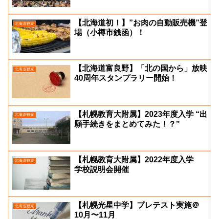
【北海道初！】”お肉の自動販売機”登
北海道観光
場（小樽市銭函）！
【北海道富良野】「北の国から」放映
北海道観光
40周年スタンプラリー開始！
【札幌教育大附属】2023年度入学 “出
北海道観光
願手続きをまとめてみた！？”
【札幌教育大附属】2022年度入学
北海道観光
学校説明会開催
【札幌光星中学】プレテスト実施＠
北海道観光
10月〜11月