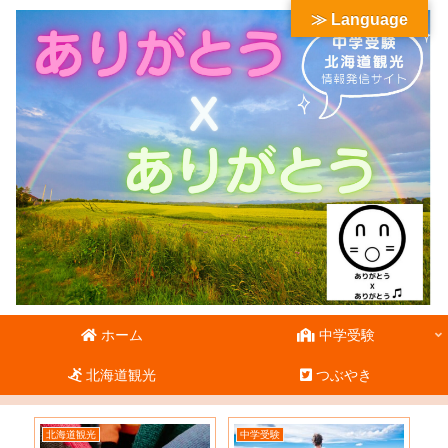
≫ Language
ホーム
中学受験
北海道観光
つぶやき
北海道観光
中学受験
北