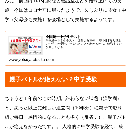
みに、前回はTKP札幌など会議室などを借り上げての実
施。今回はコロナ前に戻ったようで、久しぶりに藤女子中
学（父母会も実施）を会場として実施するようです。
全国統一小学生テスト
全国統一小学生テスト【四谷大塚主催】累計433万人以上
の小学生が受験。やるべきことがわかるから、勉強するの
が楽しくなる。
www.yotsuyaotsuka.com
親子バトルが絶えない？中学受験
ちょうど１年前のこの時期。終わらない課題（浜学園）
と、思った以上に難しい過去問（10年分）に親子で取り
組む毎日。感情的になることも多く（反省💦）、親子バト
ルが絶えなかったです。。”人格的に中学受験を経て、成