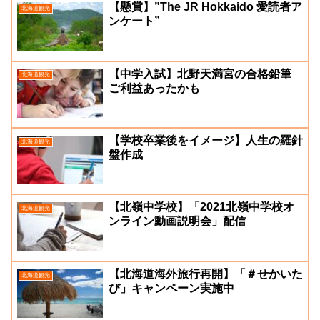
【懸賞】”The JR Hokkaido 愛読者ア
北海道観光
ンケート”
【中学入試】北野天満宮の合格鉛筆
北海道観光
ご利益あったかも
【学校卒業後をイメージ】人生の羅針
北海道観光
盤作成
【北嶺中学校】「2021北嶺中学校オ
北海道観光
ンライン動画説明会」配信
【北海道海外旅行再開】「＃せかいた
北海道観光
び」キャンペーン実施中