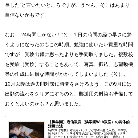
長した”と言いたいところですが、う〜ん、そこはあまり
自信ないかもです。
なお、”24時間しかない！”と、１日の時間の経つ早さに驚
くようになったのもこの時期。勉強に使いたい貴重な時間
ですが、受験出願に思ったよりも手間取りました。複数校
を受験（受検）することもあって、写真、振込、志望動機
等の作成に結構な時間がかかってしまいました（泣）。
10月以降は過去問対策に時間をさけるよう、この9月には
出願の流れをクリアにするのと、郵送用の封筒も準備して
おくとよいのかも？と思いました。
【浜学園】通信教育（浜学園Web教室）の具体的
活用方法
特殊算（算数）対策もバッチリ小学4年生に入塾。中学受
験を終えた、小学６年生の2月に”卒業”と通信教育（浜学
園）にとてもお世話になりました（感謝😀）。通塾しませ