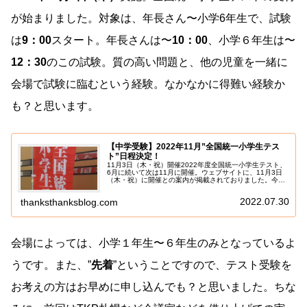
が始まりました。対象は、年長さん〜小学6年生で、試験
は
9：00
スタート。年長さんは〜
10：00
、小学６年生は〜
12：30
のこの試験。質の高い問題と、他の児童を一緒に
会場で試験に臨むという経験。なかなかに得難い経験か
も？と思います。
【中学受験】2022年11月”全国統一小学生テス
ト”日程決定！
11月3日（木・祝）開催2022年度全国統一小学生テスト、
6月に続いて次は11月に開催。ウェブサイトに、11月3日
（木・祝）に開催との案内が掲載されておりました。今年
も例年と同じく、祝日開催で落ち着いたようです。中学生
テストは、10月30日...
2022.07.30
thanksthanksblog.com
会場によっては、小学１年生〜６年生のみとなっているよ
うです。また、”
先着
”ということですので、テスト受験を
お考えの方はお早めに申し込んでも？と思いました。ちな