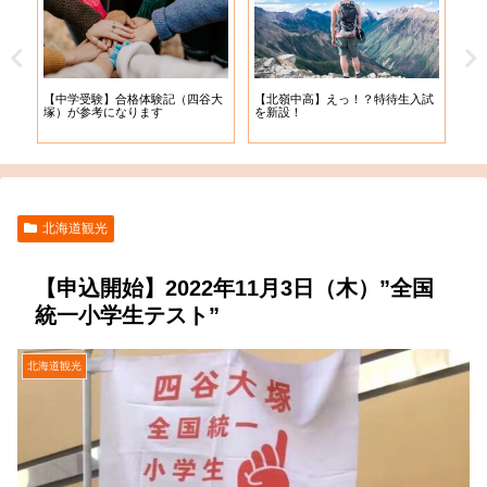
【札
【中学受験】合格体験記（四谷大
【北嶺中高】えっ！？特待生入試
入学
塚）が参考になります
を新設！
北海道観光
【申込開始】2022年11月3日（木）”全国
統一小学生テスト”
北海道観光