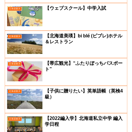
【ウェブスクール】中学入試
北海道観光
【北海道美瑛】bi blé (ビブレ)ホテル
北海道観光
＆レストラン
【帯広観光】“ふたりぼっちパスポー
北海道観光
ト”
【子供に贈りたい】英単語帳（英検4
北海道観光
級）
【2022編入学】北海道私立中学 編入
北海道観光
学日程