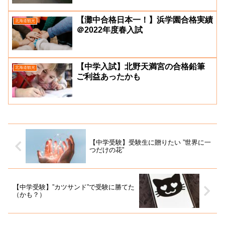
【灘中合格日本一！】浜学園合格実績
北海道観光
＠2022年度春入試
【中学入試】北野天満宮の合格鉛筆
北海道観光
ご利益あったかも
【中学受験】受験生に贈りたい ”世界に一
つだけの花”
【中学受験】”カツサンド”で受験に勝てた
（かも？）