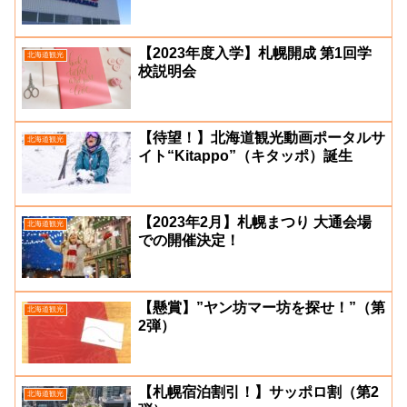
【2023年度入学】札幌開成 第1回学
北海道観光
校説明会
【待望！】北海道観光動画ポータルサ
北海道観光
イト“Kitappo”（キタッポ）誕生
【2023年2月】札幌まつり 大通会場
北海道観光
での開催決定！
【懸賞】”ヤン坊マー坊を探せ！”（第
北海道観光
2弾）
【札幌宿泊割引！】サッポロ割（第2
北海道観光