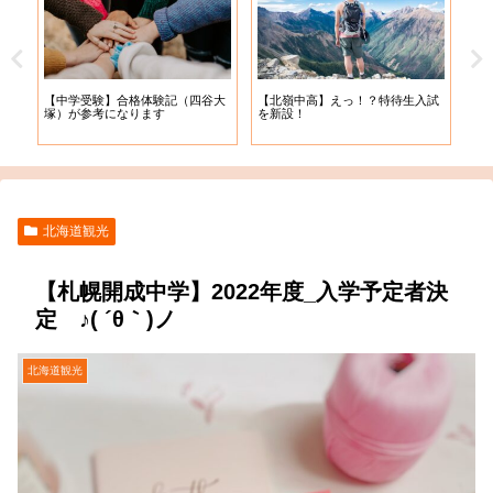
【札
【中学受験】合格体験記（四谷大
【北嶺中高】えっ！？特待生入試
入学
塚）が参考になります
を新設！
北海道観光
【札幌開成中学】2022年度_入学予定者決
定 ♪( ´θ｀)ノ
北海道観光