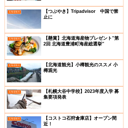
【つぶやき】Tripadvisor 中国で禁
北海道観光
止に
【懸賞】北海道海産物プレゼント”第
北海道観光
2回 北海道豊浦町海産総選挙”
【北海道観光】小樽観光のススメ 小
北海道観光
樽观光
【札幌大谷中学校】2023年度入学 募
北海道観光
集要項発表
【コストコ石狩倉庫店】オープン間
北海道観光
近！