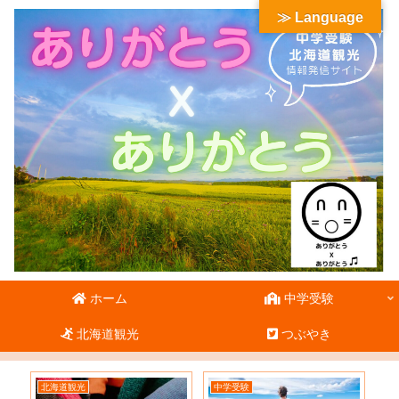
≫ Language
ホーム
中学受験
北海道観光
つぶやき
北海道観光
中学受験
北