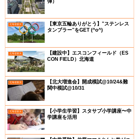
弾）
【東京五輪ありがとう】”ステンレス
北海道観光
タンブラー”をGET (^o^)
【建設中】エスコンフィールド（ES
北海道観光
CON FIELD）北海道
【北大増進会】開成模試@10/24&難
北海道観光
関中模試@10/31
【小学生学習】スタサプ小学講座〜中
北海道観光
学講座を活用