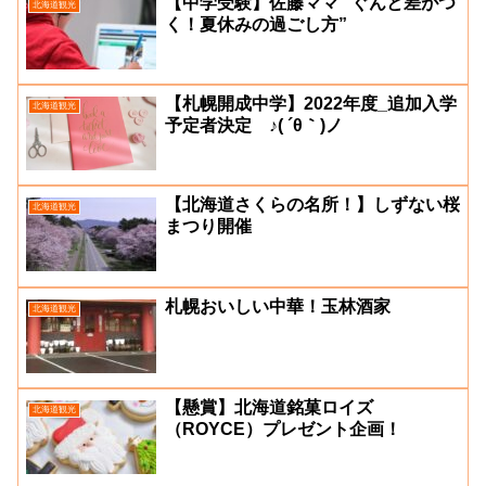
【中学受験】佐藤ママ “ぐんと差がつ
北海道観光
く！夏休みの過ごし方”
【札幌開成中学】2022年度_追加入学
北海道観光
予定者決定 ♪( ´θ｀)ノ
【北海道さくらの名所！】しずない桜
北海道観光
まつり開催
札幌おいしい中華！玉林酒家
北海道観光
【懸賞】北海道銘菓ロイズ
北海道観光
（ROYCE）プレゼント企画！