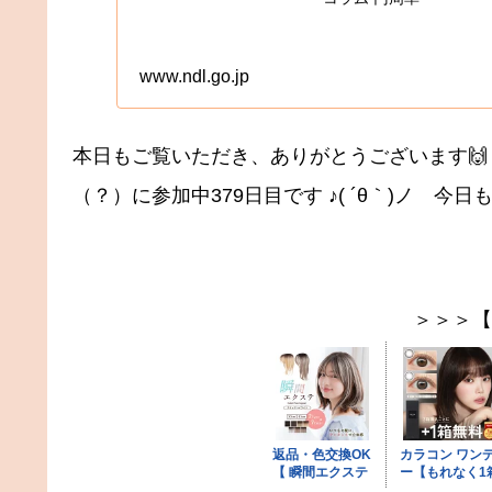
www.ndl.go.jp
本日もご覧いただき、ありがとうございます🙌
（？）に参加中379日目です ♪( ´θ｀)ノ
＞＞＞【