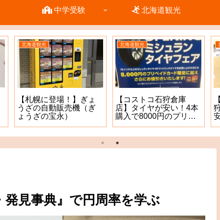
中学受験
北海道観光
北海道観光
北海道観光
【札幌に登場！】ぎょ
【コストコ石狩倉庫
うざの自動販売機（ぎ
店】タイヤが安い！4本
ょうざの宝永）
購入で8000円のプリペ
イドカードもGET^ – ^
・発見事典』で円周率を学ぶ