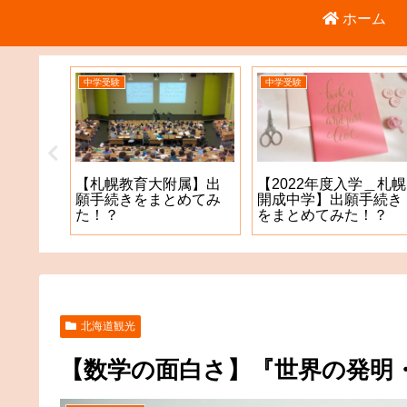
ホーム
中学受験
中学受験
【札幌教育大附属】出
【2022年度入学＿札幌
1年11
願手続きをまとめてみ
開成中学】出願手続き
学生テス
た！？
をまとめてみた！？
北海道観光
【数学の面白さ】『世界の発明