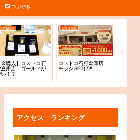
つぶやき
北海道観光
北海道観光
北海道観光
【金購入】コストコ石
コストコ石狩倉庫店
【中学
狩倉庫店 ゴールドが
チラシGET(2)!!
記（四
安い！？
になり
アクセス ランキング