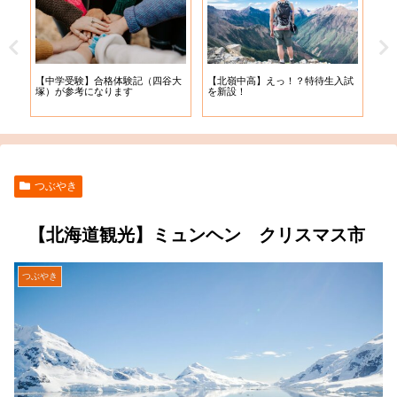
【中学受験】合格体験記（四谷大
【北嶺中高】えっ！？特待生入試
【札
塚）が参考になります
を新設！
入学
つぶやき
【北海道観光】ミュンヘン クリスマス市
つぶやき