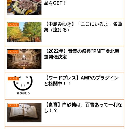
品をGET！
【中島みゆき】「ここにいるよ」名曲
つぶやき
集（泣ける）
【2022年】音楽の祭典“PMF”＠北海
つぶやき
道開催決定
【ワードプレス】AMPのプラグイン
つぶやき
と格闘中！！
【食育】白砂糖は、百害あって一利な
つぶやき
し！？