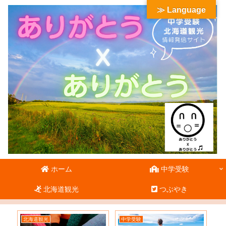
≫ Language
ホーム
中学受験
北海道観光
つぶやき
北海道観光
中学受験
北