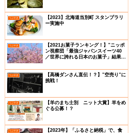
【2023】北海道当別町 スタンプラリ
つぶやき
ー実施中
【2021お菓子ランキング！】”ニッポ
つぶやき
ン視察団「最強ジャパンスイーツ40
／世界に誇れる日本のお菓子」結果発
表”
【高橋ダンさん直伝！？】”空売り”に
つぶやき
挑戦！
【羊のまち士別 ニット大賞】羊をめ
つぶやき
ぐる公募！？
【2023年】「ふるさと納税」で、食
つぶやき