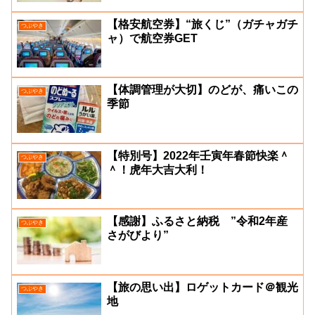
【格安航空券】“旅くじ”（ガチャガチ
つぶやき
ャ）で航空券GET
【体調管理が大切】のどが、痛いこの
つぶやき
季節
【特別号】2022年壬寅年春節快楽＾
つぶやき
＾！虎年大吉大利！
【感謝】ふるさと納税 ”令和2年産
つぶやき
さがびより”
【旅の思い出】ロゲットカード＠観光
つぶやき
地