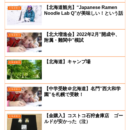
【北海道観光】“Japanese Ramen
北海道観光
Noodle Lab Q”が美味しい！という話
【北大増進会】2022年2月”開成中、
北海道観光
附属・難関中”模試
【北海道】キャンプ場
北海道観光
【中学受験＠北海道】名門”西大和学
北海道観光
園”を札幌で受験！
【金購入】コストコ石狩倉庫店 ゴー
北海道観光
ルドが安かった（泣）