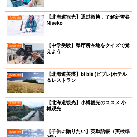
【北海道観光】通过微博，了解新雪谷
北海道観光
Niseko
【中学受験】県庁所在地をクイズで覚
北海道観光
えよう
【北海道美瑛】bi blé (ビブレ)ホテル
北海道観光
＆レストラン
【北海道観光】小樽観光のススメ 小
北海道観光
樽观光
【子供に贈りたい】英単語帳（英検準
北海道観光