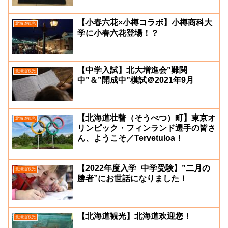
【小春六花×小樽コラボ】小樽商科大
北海道観光
学に⼩春六花登場！？
【中学入試】北大増進会”難関
北海道観光
中”＆”開成中”模試＠2021年9月
【北海道壮瞥（そうべつ）町】東京オ
北海道観光
リンピック・フィンランド選手の皆さ
ん、ようこそ／Tervetuloa！
【2022年度入学_中学受験】”二月の
北海道観光
勝者”にお世話になりました！
【北海道観光】北海道欢迎您！
北海道観光