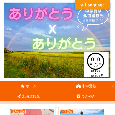
≫ Language
ホーム
中学受験
北海道観光
つぶやき
北海道観光
中学受験
北