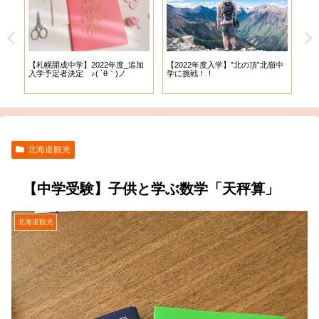
【札幌開成中学】2022年度_追加
【札
試
【2022年度入学】”北の頂”北嶺中
入学予定者決定 ♪( ´θ｀)ノ
出願
学に挑戦！！
北海道観光
【中学受験】子供と学ぶ数学「天秤算」
北海道観光