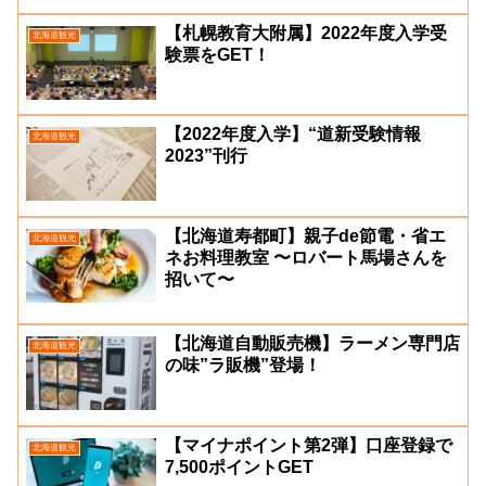
【札幌教育大附属】2022年度入学受
北海道観光
験票をGET！
【2022年度入学】“道新受験情報
北海道観光
2023”刊行
【北海道寿都町】親子de節電・省エ
北海道観光
ネお料理教室 〜ロバート馬場さんを
招いて〜
【北海道自動販売機】ラーメン専門店
北海道観光
の味”ラ販機”登場！
【マイナポイント第2弾】口座登録で
北海道観光
7,500ポイントGET