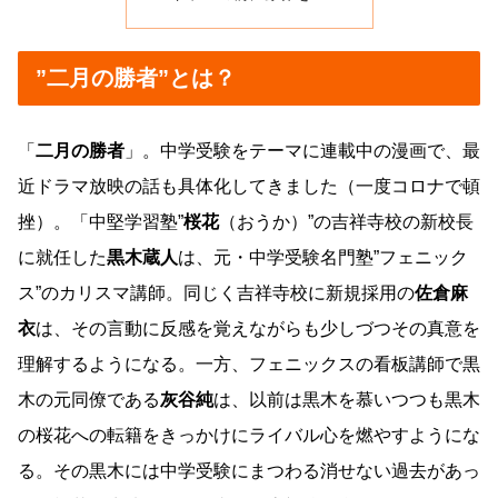
”二月の勝者”とは？
「
二月の勝者
」。中学受験をテーマに連載中の漫画で、最
近ドラマ放映の話も具体化してきました（一度コロナで頓
挫）。「中堅学習塾”
桜花
（おうか）”の吉祥寺校の新校長
に就任した
黒木蔵人
は、元・中学受験名門塾”フェニック
ス”のカリスマ講師。同じく吉祥寺校に新規採用の
佐倉麻
衣
は、その言動に反感を覚えながらも少しづつその真意を
理解するようになる。一方、フェニックスの看板講師で黒
木の元同僚である
灰谷純
は、以前は黒木を慕いつつも黒木
の桜花への転籍をきっかけにライバル心を燃やすようにな
る。その黒木には中学受験にまつわる消せない過去があっ