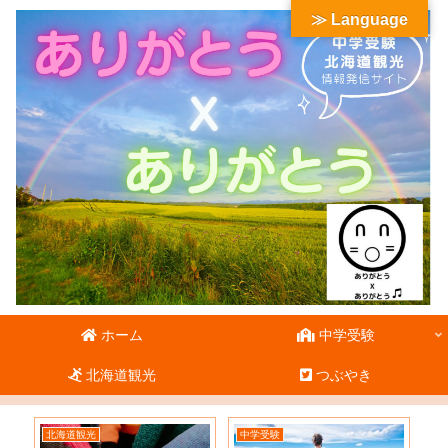
≫ Language
ホーム
中学受験
北海道観光
つぶやき
北海道観光
中学受験
北