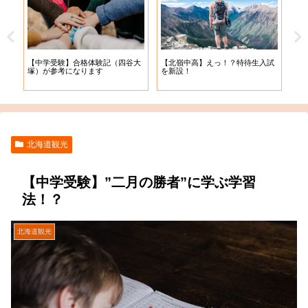
【札
【中学受験】合格体験記（四谷大
【北嶺中高】えっ！？特待生入試
入学
塚）が参考になります
を新設！
北海道観光
【中学受験】”二月の勝者”に学ぶ学習
法！？
北海道観光