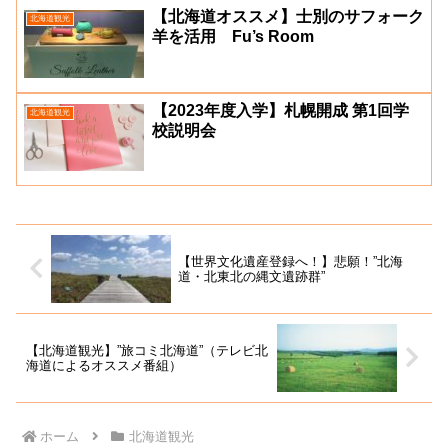
【北海道オススメ】士別のサフォーク
北海道観光
羊を活用 Fu’s Room
【2023年度入学】札幌開成 第1回学
北海道観光
校説明会
【世界文化遺産登録へ！】悲願！”北海
道・北東北の縄文遺跡群”
【北海道観光】”旅コミ北海道”（テレビ北
海道によるオススメ番組）
ホーム
北海道観光