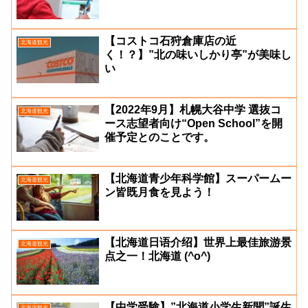
【コストコ石狩倉庫店の近
北海道観光
く！？】”北の味いしかり亭”が美味し
い
【2022年9月】札幌大谷中学 選抜コ
北海道観光
ース志望者向け“Open School”を開
催予定とのことです。
【北海道青少年科学館】スーパームー
北海道観光
ン皆既月食を見よう！
【北海道日语介绍】世界上最佳旅游景
北海道観光
点之一！北海道 (^o^)
【中学受験】”北海道小学生新聞”誕生
北海道観光