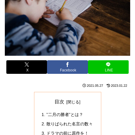
X
Facebook
LINE
2021.05.27
2023.01.22
目次
”二月の勝者”とは？
散りばられた名言の数々
ドラマの前に原作を！