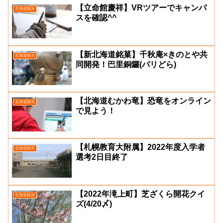
【立命館慶祥】VRツアーでキャンパ
北海道観光
スを確認^^
【新北海道銘菓】千秋庵×きのとや共
北海道観光
同開発！巴里銅鑼(パリどら)
【北海道むかわ竜】恐竜をオンライン
北海道観光
で見よう！
【札幌教育大附属】2022年度入学者
北海道観光
選考2日目終了
【2022年滝上町】芝ざくら開花クイ
北海道観光
ズ(4/20〆)