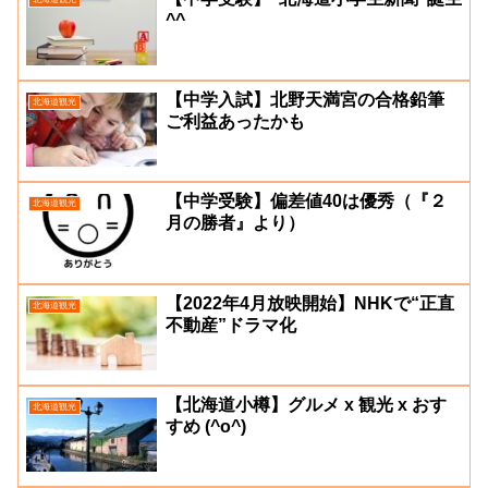
^^
【中学入試】北野天満宮の合格鉛筆
北海道観光
ご利益あったかも
【中学受験】偏差値40は優秀（『２
北海道観光
月の勝者』より）
【2022年4月放映開始】NHKで“正直
北海道観光
不動産”ドラマ化
【北海道小樽】グルメ x 観光 x おす
北海道観光
すめ (^o^)