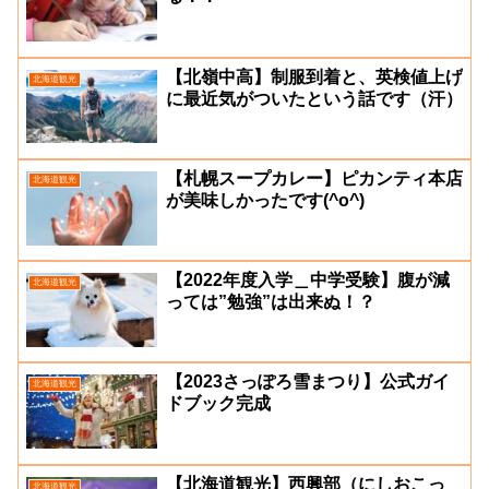
【北嶺中高】制服到着と、英検値上げ
北海道観光
に最近気がついたという話です（汗）
【札幌スープカレー】ピカンティ本店
北海道観光
が美味しかったです(^o^)
【2022年度入学＿中学受験】腹が減
北海道観光
っては”勉強”は出来ぬ！？
【2023さっぽろ雪まつり】公式ガイ
北海道観光
ドブック完成
【北海道観光】西興部（にしおこっ
北海道観光