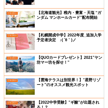
【北海道観光】稚内・豊富・天塩 “ガ
北海道観光
ンダム マンホールカード”配布開始
【札幌開成中学】2022年度_追加入学
北海道観光
予定者決定 ♪( ´θ｀)ノ
【QUOカードプレゼント】2021”ヤン
北海道観光
坊マー坊を探せ！”
【雲海テラスは別世界！】”星野リゾ
北海道観光
ート”のオススメ観光スポット
【2022中学受験】”ギ酸”が出題され
北海道観光
る！？