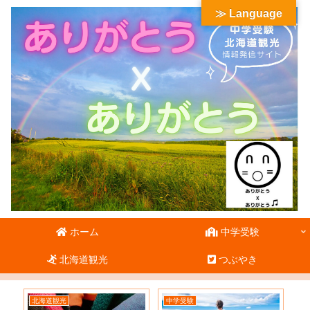
≫ Language
ホーム
中学受験
北海道観光
つぶやき
北海道観光
中学受験
北