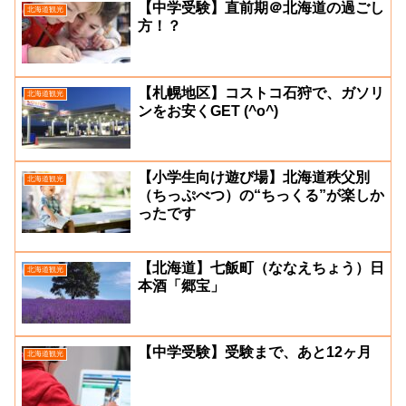
【中学受験】直前期＠北海道の過ごし
北海道観光
方！？
【札幌地区】コストコ石狩で、ガソリ
北海道観光
ンをお安くGET (^o^)
【小学生向け遊び場】北海道秩父別
北海道観光
（ちっぷべつ）の“ちっくる”が楽しか
ったです
【北海道】七飯町（ななえちょう）日
北海道観光
本酒「郷宝」
【中学受験】受験まで、あと12ヶ月
北海道観光