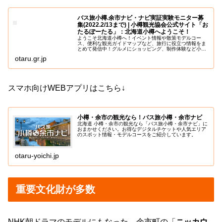
バス旅小樽.余市ナビ・ナビ実証実験モニター募
集(2022.2/13まで) | 小樽観光協会公式サイト「お
たるぽーたる」：北海道小樽へようこそ！
ようこそ北海道小樽へ！イベント情報や散策モデルコー
ス、便利な観光ガイドマップなど、旅行に役立つ情報をま
とめて発信中！グルメにショッピング、制作体験など小樽
の人気観光スポットの情報も！
otaru.gr.jp
スマホ向けWEBアプリはこちら↓
小樽・余市の観光なら！バス旅小樽・余市ナビ
北海道 小樽・余市の観光なら「バス旅小樽・余市ナビ」に
おまかせください。お得なデジタルチケットや人気エリア
のスポット情報・モデルコースをご紹介しています。
otaru-yoichi.jp
重要文化財が多数
NHK朝ドラマのモデルにもなった、余市町の「
ニッカウ