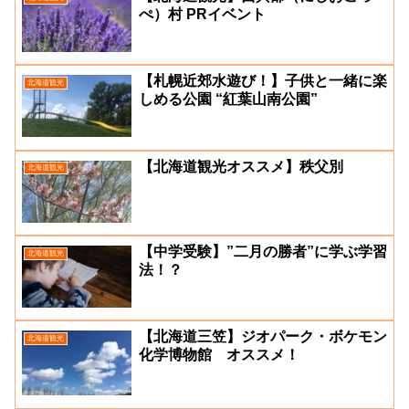
ぺ）村 PRイベント
【札幌近郊水遊び！】子供と一緒に楽
北海道観光
しめる公園 “紅葉山南公園”
【北海道観光オススメ】秩父別
北海道観光
【中学受験】”二月の勝者”に学ぶ学習
北海道観光
法！？
【北海道三笠】ジオパーク・ボケモン
北海道観光
化学博物館 オススメ！