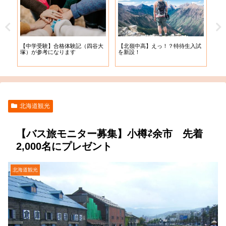
【札
【中学受験】合格体験記（四谷大
【北嶺中高】えっ！？特待生入試
入学
塚）が参考になります
を新設！
北海道観光
【バス旅モニター募集】小樽⇄余市 先着
2,000名にプレゼント
北海道観光