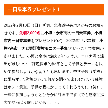
一日乗車券プレゼント！
2022年2月13日（日）〆切、北海道中央バスからのお知ら
せです。
先着2,000名
に
小樽・余市間の一日乗車券
、
小樽
市内一日乗車券
をプレゼント(^o^) 2022年”「
バス旅 小
樽×余市」ナビ実証実験モニター募集
”ということで案内が
ありました。小樽と余市は魅力がいっぱい。コロナ渦で遠
出が難しい中、”課題探求的学習”として子供とテーマを決
めて参加しようかなぁ？とも思います。中学受験（受検）
に限らず、”現地に行って何かを調べて楽しむ”という経験
はホント貴重。子供が親にかまってくれるうちに（笑）、
一緒に参加しようかとひそかに計画中です（でも感染症拡
大でやっぱり厳しいかも、、）。