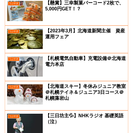
【懸賞】三幸製菓バーコード2枚で、
つぶやき
5,000円GET！？
【2023年3月】北海道新聞主催 資産
つぶやき
運用フェア
【札幌電気自動車】充電設備＠北海道
つぶやき
電力本店
【北海道スキー】冬休みジュニア教室
つぶやき
＠札幌テイネ＆ジュニア3日コース＠
札幌藻岩山
【三日坊主💦】NHKラジオ 基礎英語
つぶやき
（泣）