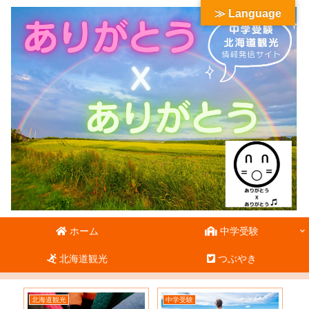
≫ Language
ホーム
中学受験
北海道観光
つぶやき
北海道観光
中学受験
北