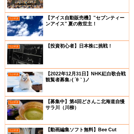
【アイス自動販売機】”セブンティー
つぶやき
ンアイス” 夏の救世主！
【投資初心者】日本株に挑戦！
つぶやき
【2022年12月31日】NHK紅白歌合戦
つぶやき
観覧者募集♪( ´θ｀)ノ
【募集中】第4回どさんこ北海道自慢
つぶやき
サラ川（川柳）
【動画編集ソフト無料】Bee Cut
つぶやき