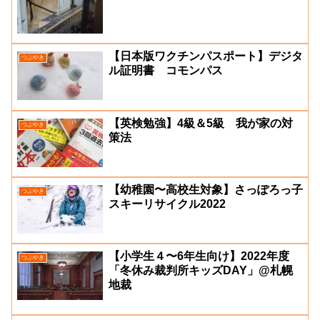
【日本版ワクチンパスポート】デジタ
つぶやき
ル証明書 コモンパス
【英検勉強】4級＆5級 我が家の対
つぶやき
策法
【幼稚園〜高校生対象】さっぽろっ子
つぶやき
スキーリサイクル2022
【小学生４〜6年生向け】2022年度
つぶやき
「冬休み裁判所キッズDAY」@札幌
地裁