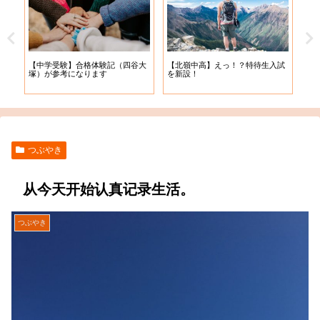
【札
【中学受験】合格体験記（四谷大
【北嶺中高】えっ！？特待生入試
入学
塚）が参考になります
を新設！
つぶやき
从今天开始认真记录生活。
つぶやき