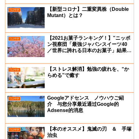
【新型コロナ】二重変異株（Double
つぶやき
Mutant）とは？
【2021お菓子ランキング！】”ニッポ
つぶやき
ン視察団「最強ジャパンスイーツ40
／世界に誇れる日本のお菓子」結果発
表”
【ストレス解消】勉強の疲れを、“か
つぶやき
らめる”で癒す
Googleアドセンス ノウハウご紹
つぶやき
介 与您分享最近通过Google的
Adsense的消息
【本のオススメ】鬼滅の刃 ＆ 手塚
つぶやき
治虫