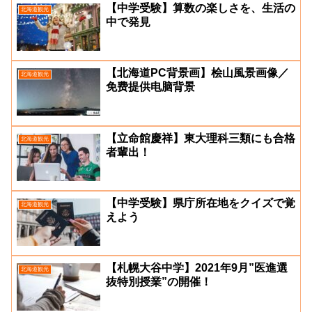
【中学受験】算数の楽しさを、生活の
北海道観光
中で発見
【北海道PC背景画】桧山風景画像／
北海道観光
免费提供电脑背景
【立命館慶祥】東大理科三類にも合格
北海道観光
者輩出！
【中学受験】県庁所在地をクイズで覚
北海道観光
えよう
【札幌大谷中学】2021年9月”医進選
北海道観光
抜特別授業”の開催！