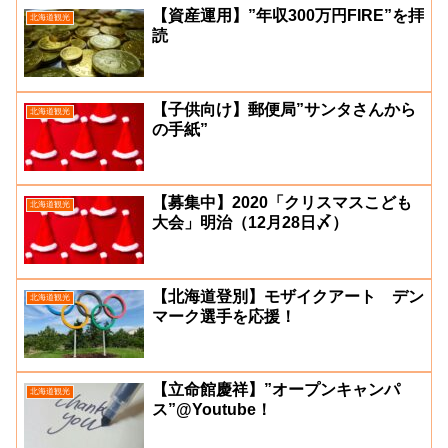
【資産運用】”年収300万円FIRE”を拝
北海道観光
読
【子供向け】郵便局”サンタさんから
北海道観光
の手紙”
【募集中】2020「クリスマスこども
北海道観光
大会」明治（12月28日〆）
【北海道登別】モザイクアート デン
北海道観光
マーク選手を応援！
【立命館慶祥】”オープンキャンパ
北海道観光
ス”@Youtube！