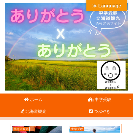
≫ Language
ホーム
中学受験
北海道観光
つぶやき
北海道観光
中学受験
北