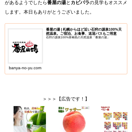
があるようでしたら
番屋の湯
と
カピパラ
の見学もオススメ
します。本日もありがとうございました。
番屋の湯 | 札幌からほど近い石狩の源泉100%天
然温泉。ご宿泊、お食事、送迎バスもご用意
石狩の源泉100%茶褐色の天然温泉「番屋の湯」
banya-no-yu.com
＞＞＞【広告です！】