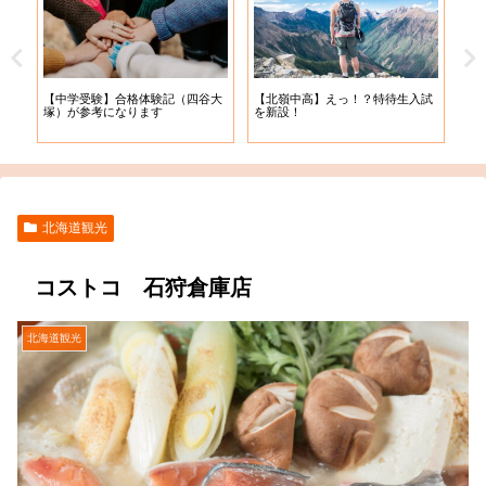
【札
【中学受験】合格体験記（四谷大
【北嶺中高】えっ！？特待生入試
入学
塚）が参考になります
を新設！
北海道観光
コストコ 石狩倉庫店
北海道観光