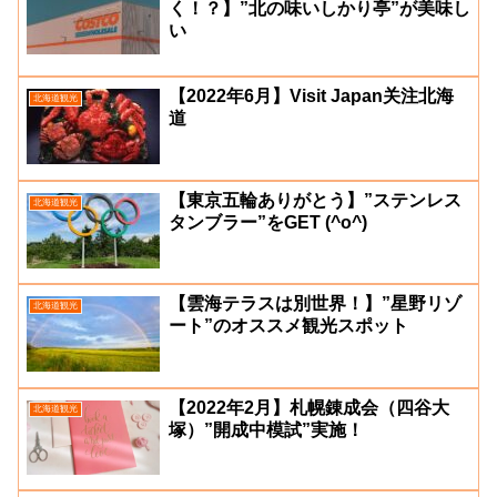
く！？】”北の味いしかり亭”が美味し
い
【2022年6月】Visit Japan关注北海
北海道観光
道
【東京五輪ありがとう】”ステンレス
北海道観光
タンブラー”をGET (^o^)
【雲海テラスは別世界！】”星野リゾ
北海道観光
ート”のオススメ観光スポット
【2022年2月】札幌錬成会（四谷大
北海道観光
塚）”開成中模試”実施！