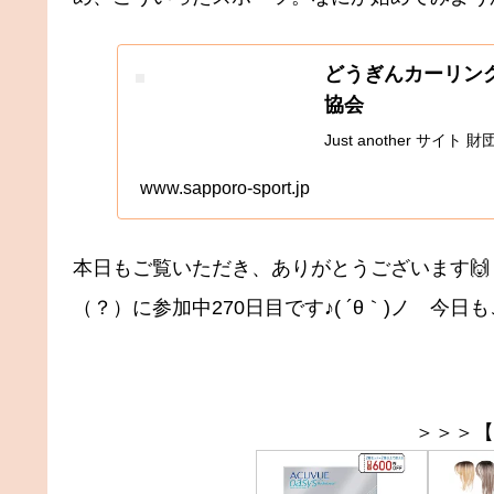
どうぎんカーリン
協会
Just another サイ
www.sapporo-sport.jp
本日もご覧いただき、ありがとうございます🙌
（？）に参加中270日目です♪( ´θ｀)ノ 
＞＞＞【