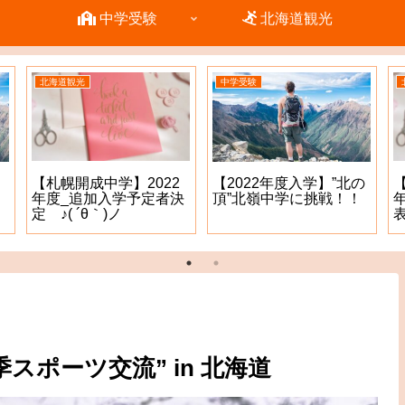
中学受験
北海道観光
北海道観光
中学受験
【札幌開成中学】2022
【2022年度入学】”北の
年度_追加入学予定者決
頂”北嶺中学に挑戦！！
定 ♪( ´θ｀)ノ
表
季スポーツ交流” in 北海道