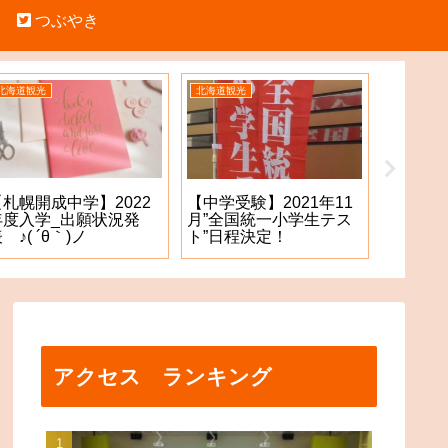
つぶやき
北海道観光
北海道観光
中学受験
【札幌開成中学】2022
【札幌
【中学受験】2021年11
年度入学_出願状況発
願手続
月”全国統一小学生テス
 ♪( ´θ｀)ノ
た！？
ト”日程決定！
アクセス ランキング