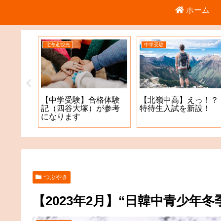
ホーム
北海道観光
中学受験
倉庫店
【中学受験】合格体験
【北嶺中高】えっ！？
記（四谷大塚）が参考
特待生入試を新設！
になります
つぶやき
【2023年2月】“日韓中青少年冬