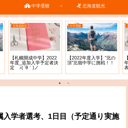
中学受験
北海道観光
北海道観光
中学受験
【札幌開成中学】2022
【2022年度入学】”北の
年度_追加入学予定者決
頂”北嶺中学に挑戦！！
定 ♪( ´θ｀)ノ
表
附属入学者選考、1日目（予定通り実施