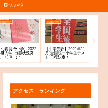
つぶやき
北海道観光
北海道観光
中学受験
【札幌開成中学】2022
【札幌
【中学受験】2021年11
年度入学_出願状況発
願手続
月”全国統一小学生テス
 ♪( ´θ｀)ノ
た！？
ト”日程決定！
アクセス ランキング