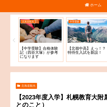
ホーム
北海道観光
中学受験
倉庫店
【中学受験】合格体験
【北嶺中高】えっ！？
記（四谷大塚）が参考
特待生入試を新設！
になります
北海道観光
【2023年度入学】札幌教育大
とのこと）