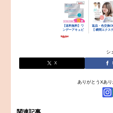
シ
X
ありがとうXあ
関連記事