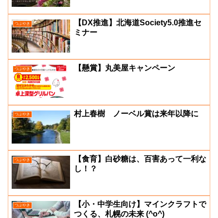
【DX推進】北海道Society5.0推進セ
つぶやき
ミナー
【懸賞】丸美屋キャンペーン
つぶやき
村上春樹 ノーベル賞は来年以降に
つぶやき
【食育】白砂糖は、百害あって一利な
つぶやき
し！？
【小・中学生向け】マインクラフトで
つぶやき
つくる、札幌の未来 (^o^)