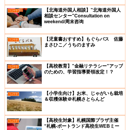
【北海道外国人相談】”北海道外国人
つぶやき
相談センター”Consultation on
weekend/周末咨询
【児童書おすすめ】もぐらバス 佐藤
つぶやき
まさひこ／うちのますみ
【高校教育】”金融リテラシー”アップ
つぶやき
のための、学習指導要領改定！？
【小学生向け】お米、じゃがいも栽培
つぶやき
＆収穫体験＠札幌さとらんど
【高校生対象】札幌国際プラザ主催
つぶやき
“札幌‐ポートランド高校生WEBミー