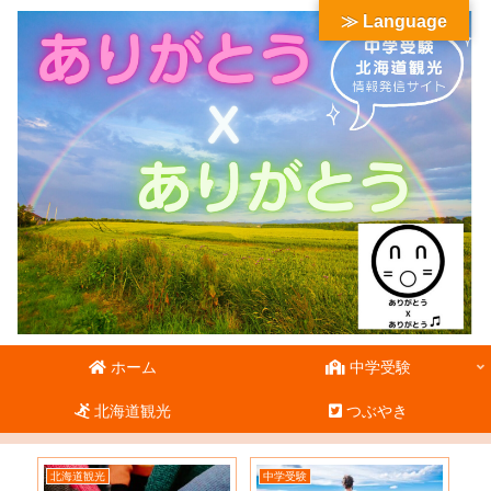
≫ Language
ホーム
中学受験
北海道観光
つぶやき
北海道観光
中学受験
北