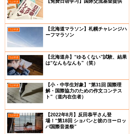
【免费日语学习】国际交流基金提供
つぶやき
【北海道マラソン】札幌チャレンジハ
つぶやき
ーフマラソン
【北海道弁】“ゆるくない”試験、結果
つぶやき
は“なんもなんも”（笑）
【小・中学生対象】“第31回 国際理
つぶやき
解・国際協力のための作文コンテス
ト”（道内在住者）
【2022年8月】反田恭平さん登
つぶやき
場！“第18回 ショパンと彼のヨーロッ
パ国際音楽祭”