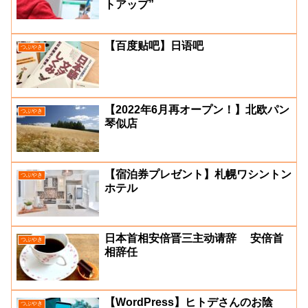
トアップ”
【百度贴吧】日语吧
つぶやき
【2022年6月再オープン！】北欧パン
つぶやき
琴似店
【宿泊券プレゼント】札幌ワシントン
つぶやき
ホテル
日本首相安倍晋三主动请辞 安倍首
つぶやき
相辞任
【WordPress】ヒトデさんのお陰
つぶやき