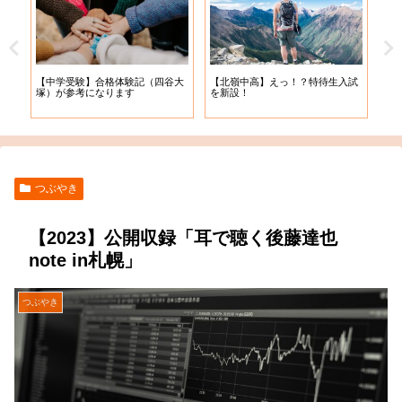
【札
【中学受験】合格体験記（四谷大
【北嶺中高】えっ！？特待生入試
入学
塚）が参考になります
を新設！
つぶやき
【2023】公開収録「耳で聴く後藤達也
note in札幌」
つぶやき