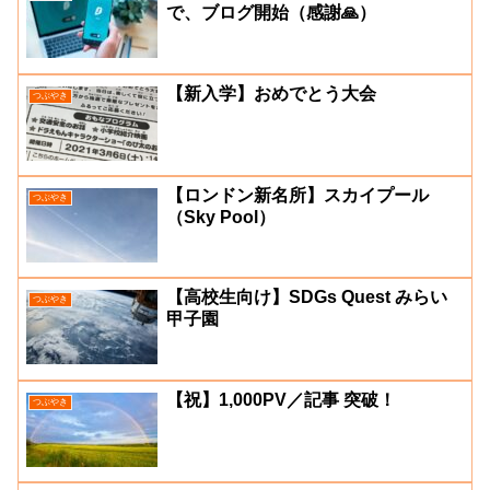
で、ブログ開始（感謝🙏）
【新入学】おめでとう大会
つぶやき
【ロンドン新名所】スカイプール
つぶやき
（Sky Pool）
【高校生向け】SDGs Quest みらい
つぶやき
甲子園
【祝】1,000PV／記事 突破！
つぶやき