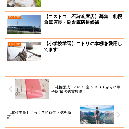
【コストコ 石狩倉庫店】募集 札幌
北海道観光
倉庫店長・副倉庫店長候補
【小学校学習】ニトリの本棚を愛用し
北海道観光
てます
【札幌開成】2021年度“ＳＤＧｓみらい甲
子園”最優秀賞獲得！
【北嶺中高】えっ！？特待生入試を新
設！