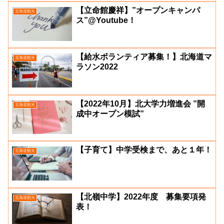
【立命館慶祥】”オープンキャンパ
北海道観光
ス”@Youtube！
【給水ボランティア募集！】北海道マ
北海道観光
ラソン2022
【2022年10月】北大学力増進会 ”開
北海道観光
成中オープン模試”
【子育て】中学受検まで、あと１年！
北海道観光
【北嶺中学】2022年度 募集要項発
北海道観光
表！