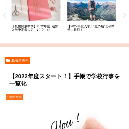
【札幌開成中学】2022年度_追加
【札
試
【2022年度入学】”北の頂”北嶺中
入学予定者決定 ♪( ´θ｀)ノ
出願
学に挑戦！！
北海道観光
【2022年度スタート！】手帳で学校行事を
一覧化
北海道観光