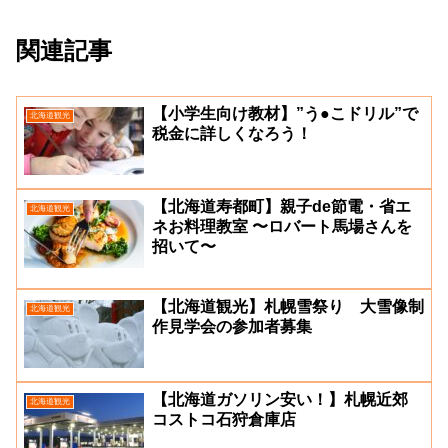
関連記事
【小学生向け教材】”う●こドリル”で
北海道観光
税金に詳しくなろう！
【北海道寿都町】親子de節電・省エ
北海道観光
ネお料理教室 〜ロバート馬場さんを
招いて〜
【北海道観光】札幌雪祭り 大雪像制
北海道観光
作見学会の参加者募集
【北海道ガソリン安い！】札幌近郊
北海道観光
コストコ石狩倉庫店