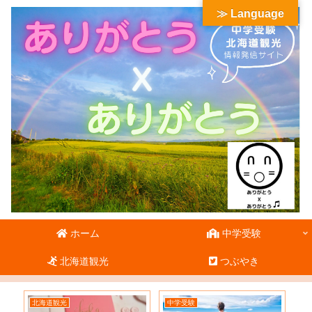
≫ Language
ホーム
中学受験
北海道観光
つぶやき
北海道観光
中学受験
北