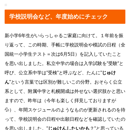
学校説明会など、年度始めにチェック
新小学6年生がいらっしゃるご家庭に向けて。１年前を振
り返って、この時期、手帳に学校説明会や模試の日程（全
国統一小学生テスト＝次は6月5日）を記入していたこと
を思い出しました。私立中学の場合は入学試験を”受験”と
呼び、公立系中学は”受検”と呼ぶなど、たんに”
じゅけ
ん
”という言葉では区別が難しいこの分野。おそらく公立
系として、附属中学と札幌開成は外せない選択肢かと思い
ますので、昨年は（今年も楽しく拝見しておりますが
💦）、年間スケジュールのようなものが更新されるのを待
って、学校説明会の日程や出願日程などを確認していたの
を思い出しました。”
じゅけんしたいかも
？”と思っている