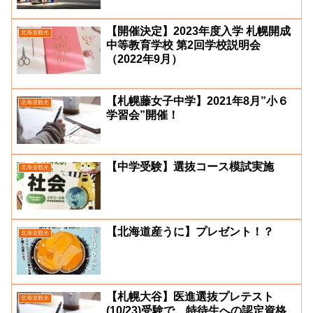
【開催決定】2023年度入学 札幌開成
北海道観光
中等教育学校 第2回学校説明会
（2022年9月）
【札幌藤女子中学】2021年8月”小６
北海道観光
学習会”開催！
【中学受験】選抜コース模試実施
北海道観光
【北海道産うに】プレゼント！？
北海道観光
【札幌大谷】医進選抜プレテスト
北海道観光
(10/23)受験で、特待生への認定資格