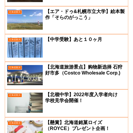
【エア・ドゥ&札幌市立大学】絵本製
北海道観光
作「そらのがっこう」
【中学受験】あと１０ヶ月
北海道観光
【北海道旅游景点】购物新选择 石狩
北海道観光
好市多（Costco Wholesale Corp.)
【北嶺中学】2022年度入学者向け
北海道観光
学校見学会開催！
【懸賞】北海道銘菓ロイズ
北海道観光
（ROYCE）プレゼント企画！