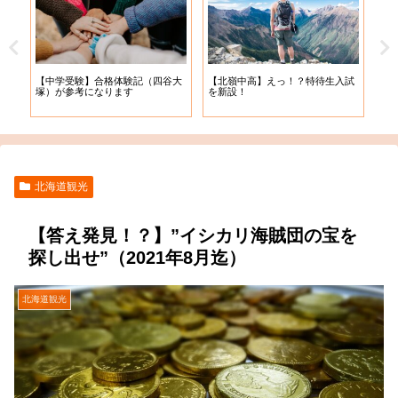
【札
【中学受験】合格体験記（四谷大
【北嶺中高】えっ！？特待生入試
入学
塚）が参考になります
を新設！
北海道観光
【答え発見！？】”イシカリ海賊団の宝を
探し出せ”（2021年8月迄）
北海道観光