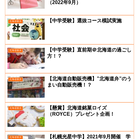
（2022年9月）
【中学受験】選抜コース模試実施
北海道観光
【中学受験】直前期＠北海道の過ごし
北海道観光
方！？
【北海道自動販売機】”北海道弁”のう
北海道観光
まい自動販売機！？
【懸賞】北海道銘菓ロイズ
北海道観光
（ROYCE）プレゼント企画！
【札幌光星中学】2021年9月開催 学
北海道観光