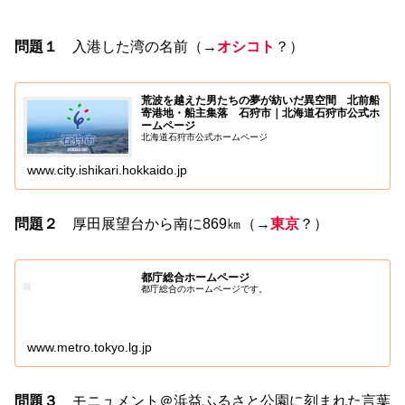
問題１
入港した湾の名前（→
オシコト
？）
荒波を越えた男たちの夢が紡いだ異空間 北前船
寄港地・船主集落 石狩市｜北海道石狩市公式ホ
ームページ
北海道石狩市公式ホームページ
www.city.ishikari.hokkaido.jp
問題２
厚田展望台から南に869㎞（→
東京
？）
都庁総合ホームページ
都庁総合のホームページです。
www.metro.tokyo.lg.jp
問題３
モニュメント＠浜益ふるさと公園に刻まれた言葉