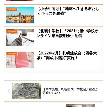
【小学生向け】“地球へ生きる君たち
北海道観光
へ キッズ外務省”
【北嶺中学校】「2021北嶺中学校オ
北海道観光
ンライン動画説明会」配信
【2022年2月】札幌錬成会（四谷大
北海道観光
塚）”開成中模試”実施！
【中学受験】札幌開成 学校紹介動画が
素晴らしい！