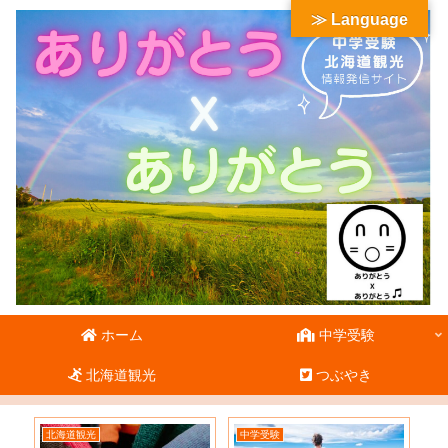
≫ Language
ホーム
中学受験
北海道観光
つぶやき
北海道観光
中学受験
北