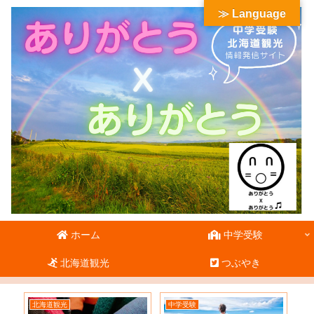
≫ Language
ホーム
中学受験
北海道観光
つぶやき
北海道観光
中学受験
北