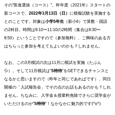
その”医進選抜（コース）”。昨年度（2021年）スタートの
新コースで、
2022年3月13日（日）
に模擬試験を実施する
とのことです。対象は
小学5年生
（新小6）で算数・国語
の2科目。時間は9:10〜11:10の2時間（集合は8:30〜
8:50）ということですので（参加無料）、ご興味のある方
はちらっと参加を考えてもよいのかも？しれません。
なお、この3月模試の次は11月に模試を実施（たぶん
💦）。そして11月模試は”
S特待
”をGETできるチャンスと
なるかと思いますので（昨年と同じであればです）、同日
開催の「入試報告会」でその点のお話もあるのかも？しれ
ません。ちなみに、入学金＆授業料免除でさらに奨学金が
いただけるのが”
S特待
”！なかなかに魅力的です(^o^)