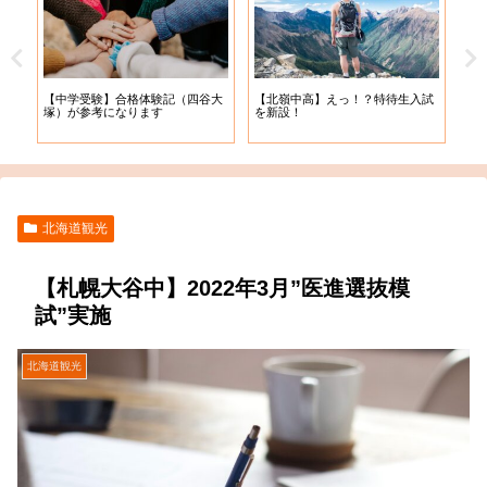
【札
【中学受験】合格体験記（四谷大
【北嶺中高】えっ！？特待生入試
入学
塚）が参考になります
を新設！
北海道観光
【札幌大谷中】2022年3月”医進選抜模
試”実施
北海道観光