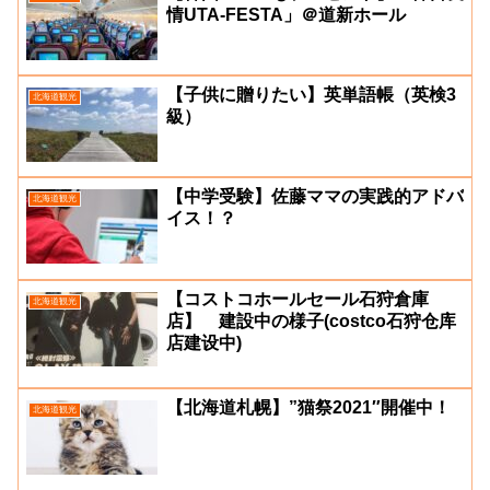
情UTA-FESTA」＠道新ホール
【子供に贈りたい】英単語帳（英検3
北海道観光
級）
【中学受験】佐藤ママの実践的アドバ
北海道観光
イス！？
【コストコホールセール石狩倉庫
北海道観光
店】 建設中の様子(costco石狩仓库
店建设中)
【北海道札幌】”猫祭2021″開催中！
北海道観光