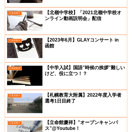
【北嶺中学校】「2021北嶺中学校オ
北海道観光
ンライン動画説明会」配信
【2023年6月】GLAYコンサート in
北海道観光
函館
【中学入試】国語”時候の挨拶”難しい
北海道観光
けど、役に立つ！？
【札幌教育大附属】2022年度入学者
北海道観光
選考1日目終了
【立命館慶祥】”オープンキャンパ
北海道観光
ス”@Youtube！