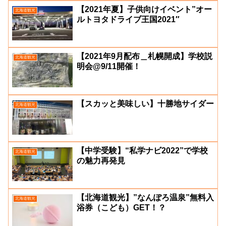
【2021年夏】子供向けイベント”オー
北海道観光
ルトヨタドライブ王国2021″
【2021年9月配布＿札幌開成】学校説
北海道観光
明会@9/11開催！
【スカッと美味しい】十勝地サイダー
北海道観光
【中学受験】“私学ナビ2022”で学校
北海道観光
の魅力再発見
【北海道観光】”なんぽろ温泉”無料入
北海道観光
浴券（こども）GET！？