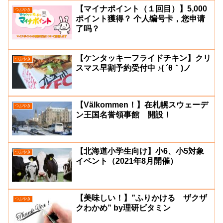
【マイナポイント（１回目）】5,000
つぶやき
ポイント獲得？ 个人编号卡，您申请
了吗？
【ケンタッキーフライドチキン】クリ
つぶやき
スマス早割予約受付中 ♪( ´θ｀)ノ
【Välkommen！】在札幌スウェーデ
つぶやき
ン王国名誉領事館 開設！
【北海道小学生向け】小6、小5対象
つぶやき
イベント（2021年8月開催）
【美味しい！】”ふりかける ザクザ
つぶやき
クわかめ” by理研ビタミン