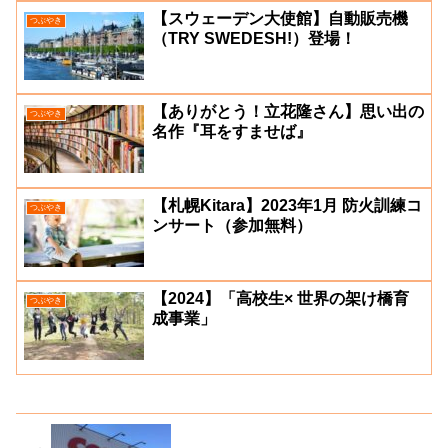
【スウェーデン大使館】自動販売機
つぶやき
（TRY SWEDESH!）登場！
【ありがとう！立花隆さん】思い出の
つぶやき
名作『耳をすませば』
【札幌Kitara】2023年1月 防火訓練コ
つぶやき
ンサート（参加無料）
【2024】「高校生× 世界の架け橋育
つぶやき
成事業」