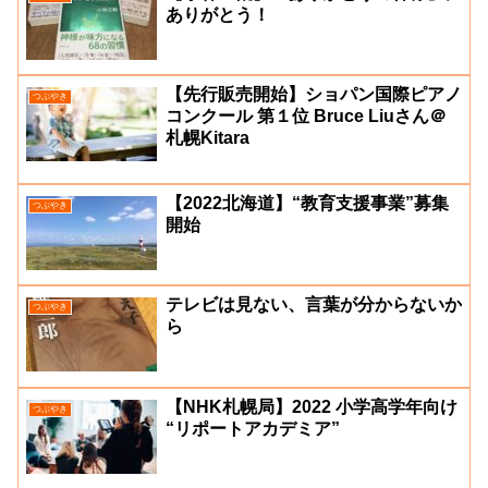
ありがとう！
【先行販売開始】ショパン国際ピアノ
つぶやき
コンクール 第１位 Bruce Liuさん＠
札幌Kitara
【2022北海道】“教育支援事業”募集
つぶやき
開始
テレビは見ない、言葉が分からないか
つぶやき
ら
【NHK札幌局】2022 小学高学年向け
つぶやき
“リポートアカデミア”