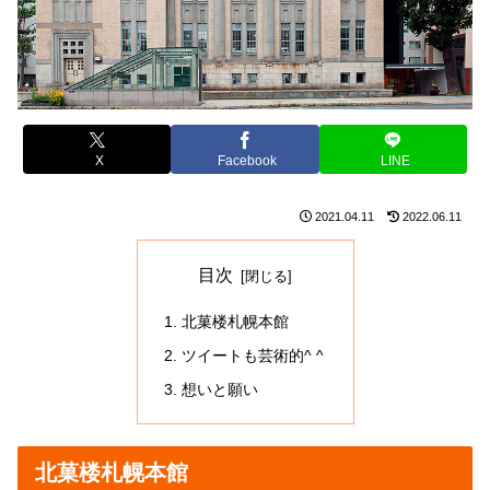
X
Facebook
LINE
2021.04.11
2022.06.11
目次
北菓楼札幌本館
ツイートも芸術的^ ^
想いと願い
北菓楼札幌本館