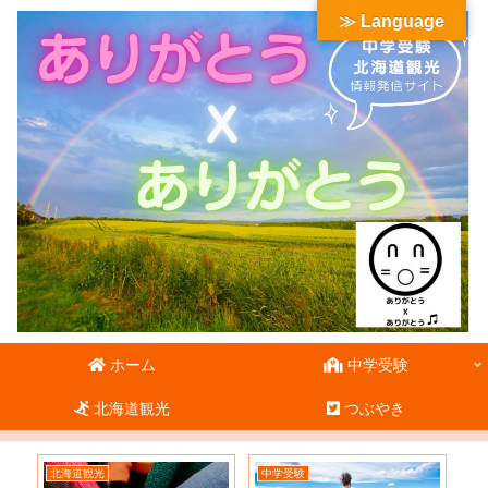
≫ Language
ホーム
中学受験
北海道観光
つぶやき
北海道観光
中学受験
北