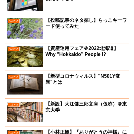
【投稿記事のネタ探し】らっこキーワ
つぶやき
ード使ってみた
【資産運用フェア＠2022北海道】
つぶやき
Why “Hokkaido” People !?
【新型コロナウィルス】”N501Y変
つぶやき
異”とは
【新設】大江健三郎文庫（仮称）＠東
つぶやき
京大学
【小林正観】『ありがとうの神様』に
つぶやき