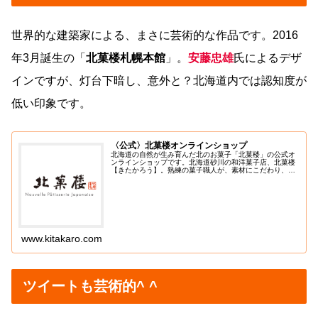
世界的な建築家による、まさに芸術的な作品です。2016
年3月誕生の「
北菓楼札幌本館
」。
安藤忠雄
氏によるデザ
インですが、灯台下暗し、意外と？北海道内では認知度が
低い印象です。
〈公式〉北菓楼オンラインショップ
北海道の自然が生み育んだ北のお菓子「北菓楼」の公式オ
ンラインショップです。北海道砂川の和洋菓子店、北菓楼
【きたかろう】。熟練の菓子職人が、素材にこだわり、手
間をおしまず、丁寧におつくりしている和洋菓子の数々が
ご好評いただいております。安住ア...
www.kitakaro.com
ツイートも芸術的^ ^