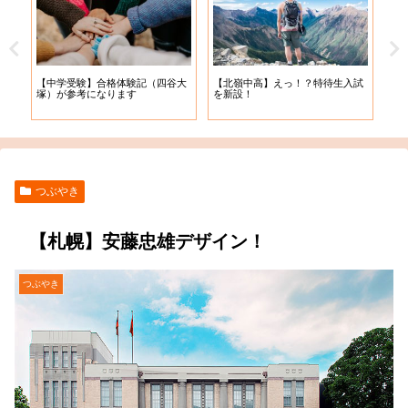
【札
【中学受験】合格体験記（四谷大
【北嶺中高】えっ！？特待生入試
入学
塚）が参考になります
を新設！
つぶやき
【札幌】安藤忠雄デザイン！
つぶやき