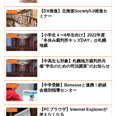
【DX推進】北海道Society5.0推進セ
つぶやき
ミナー
【小学生４〜6年生向け】2022年度
つぶやき
「冬休み裁判所キッズDAY」@札幌
地裁
【中高生も対象】札幌地方裁判所共
つぶやき
催“学生のための司法講座”のお知らせ
【中学受験】Benesseと連携！鉄緑
つぶやき
会個別指導センター
【PCブラウザ】Internet Explorerが
つぶやき
使えなくなる